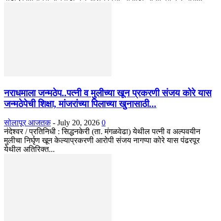
नराधमाला जन्मठेप..पत्नी व मुलीच्या खून प्रकरणी संजय कोरे यास
जन्मठेपेची शिक्षा, मांजरांच्या पिलाच्या खुनासाठी...
सोलापूर आजतक
-
July 20, 2026
0
नंदेश्वर / प्रतिनिधी : सिद्धनकेरी (ता. मंगळवेढा) येथील पत्नी व अल्पवयीन
मुलीचा निर्घृण खून केल्याप्रकरणी आरोपी संजय नागप्पा कोरे यास पंढरपूर
येथील अतिरिक्त...