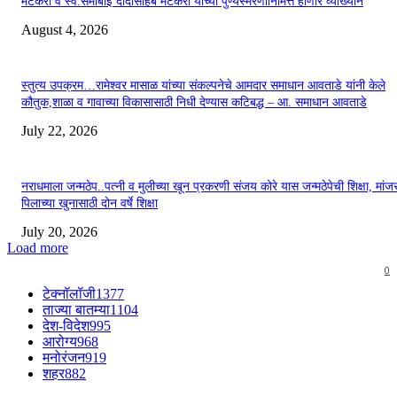
मेटकरी व स्व.समाबाई दादासाहेब मेटकरी यांच्या पुण्यस्मरणानिमित्त होणार व्याख्यान
August 4, 2026
स्तुत्य उपक्रम…रामेश्वर मासाळ यांच्या संकल्पनेचे आमदार समाधान आवताडे यांनी केले
कौतुक,शाळा व गावाच्या विकासासाठी निधी देण्यास कटिबद्ध – आ. समाधान आवताडे
July 22, 2026
नराधमाला जन्मठेप..पत्नी व मुलीच्या खून प्रकरणी संजय कोरे यास जन्मठेपेची शिक्षा, मांजरा
पिलाच्या खुनासाठी दोन वर्षे शिक्षा
July 20, 2026
Load more
0
टेक्नॉलॉजी
1377
ताज्या बातम्या
1104
देश-विदेश
995
आरोग्य
968
मनोरंजन
919
शहर
882