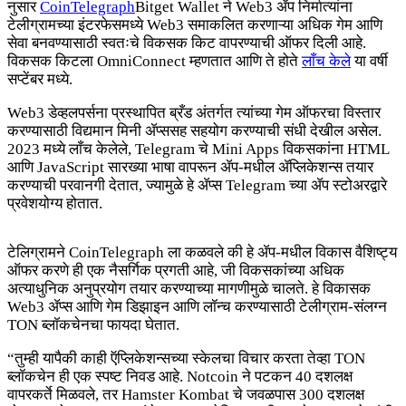
नुसार
CoinTelegraph
Bitget Wallet ने Web3 ॲप निर्मात्यांना
टेलीग्रामच्या इंटरफेसमध्ये Web3 समाकलित करणाऱ्या अधिक गेम आणि
सेवा बनवण्यासाठी स्वतःचे विकसक किट वापरण्याची ऑफर दिली आहे.
विकसक किटला OmniConnect म्हणतात आणि ते होते
लाँच केले
या वर्षी
सप्टेंबर मध्ये.
Web3 डेव्हलपर्सना प्रस्थापित ब्रँड अंतर्गत त्यांच्या गेम ऑफरचा विस्तार
करण्यासाठी विद्यमान मिनी ॲप्ससह सहयोग करण्याची संधी देखील असेल.
2023 मध्ये लाँच केलेले, Telegram चे Mini Apps विकसकांना HTML
आणि JavaScript सारख्या भाषा वापरून ॲप-मधील ॲप्लिकेशन्स तयार
करण्याची परवानगी देतात, ज्यामुळे हे ॲप्स Telegram च्या ॲप स्टोअरद्वारे
प्रवेशयोग्य होतात.
टेलिग्रामने CoinTelegraph ला कळवले की हे ॲप-मधील विकास वैशिष्ट्य
ऑफर करणे ही एक नैसर्गिक प्रगती आहे, जी विकसकांच्या अधिक
अत्याधुनिक अनुप्रयोग तयार करण्याच्या मागणीमुळे चालते. हे विकासक
Web3 ॲप्स आणि गेम डिझाइन आणि लॉन्च करण्यासाठी टेलीग्राम-संलग्न
TON ब्लॉकचेनचा फायदा घेतात.
“तुम्ही यापैकी काही ऍप्लिकेशन्सच्या स्केलचा विचार करता तेव्हा TON
ब्लॉकचेन ही एक स्पष्ट निवड आहे. Notcoin ने पटकन 40 दशलक्ष
वापरकर्ते मिळवले, तर Hamster Kombat चे जवळपास 300 दशलक्ष