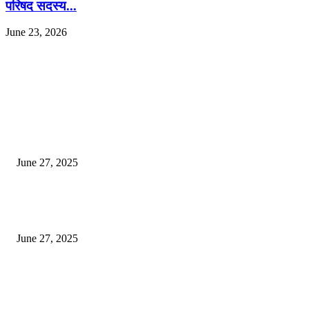
परिषद सदस्य...
June 23, 2026
EDITOR PICKS
इराणने पुन्हा अण्वस्त्र कार्यक्रम सुरू केल्यास अमेरिकेच्या नवीन धमकीचा अमेरिका पुन्हा
अण्वस्त्र कार्यक्रमावर बॉम्ब करेल
June 27, 2025
शिव लिंगा आणि ज्योतिर्लिंग यांच्यात काय फरक आहे, यापैकी किती प्रकारचे आहेत, देशात
ज्योतिर्लिंग आहेत, त्यांना येथे माहित आहे …
June 27, 2025
नाग पंचामी २०२25: नागपंचमी जुलैच्या या तारखेला साजरा केला जाईल, पूजा मुहर्ट आणि म
जाणून घ्या