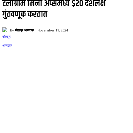
टेलीग्राम मिनी ॲप्समध्ये $20 दशलक्ष
गुंतवणूक करतात
By
सोलापूर आजतक
November 11, 2024
62