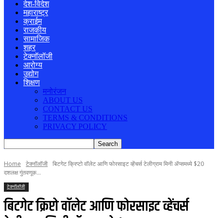
देश-विदेश
महाराष्ट्र
क्राईम
राजकीय
सामाजिक
शहर
टेक्नॉलॉजी
आरोग्य
उद्योग
शिक्षण
मनोरंजन
ABOUT US
CONTACT US
TERMS & CONDITIONS
PRIVACY POLICY
Home
टेक्नॉलॉजी
बिटगेट क्रिप्टो वॉलेट आणि फोरसाइट व्हेंचर्स टेलीग्राम मिनी ॲप्समध्ये $20
दशलक्ष गुंतवणूक...
टेक्नॉलॉजी
बिटगेट क्रिप्टो वॉलेट आणि फोरसाइट व्हेंचर्स