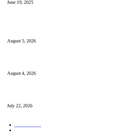
June 19, 2025
POPULAR POSTS
विद्यार्थ्यांनी आई-वडिलांचा व शिक्षकांचा सन्मान राखून ध्येयाने शिक्षण घ्यावे, नंदेश्वर येथे 
नितीन चंदनशिवे यांचे प्रेरणादायी व्याख्यान संपन्न
August 5, 2026
नंदेश्वर येथे सुप्रसिद्ध व्याख्याते नितीन चंदनशिवे यांचे जाहीर व्याख्यान, स्व.दादासाहेब येस
मेटकरी व स्व.समाबाई दादासाहेब मेटकरी यांच्या पुण्यस्मरणानिमित्त होणार व्याख्यान
August 4, 2026
स्तुत्य उपक्रम…रामेश्वर मासाळ यांच्या संकल्पनेचे आमदार समाधान आवताडे यांनी केले
कौतुक,शाळा व गावाच्या विकासासाठी निधी देण्यास कटिबद्ध – आ. समाधान आवताडे
July 22, 2026
POPULAR CATEGORY
टेक्नॉलॉजी
1377
ताज्या बातम्या
1104