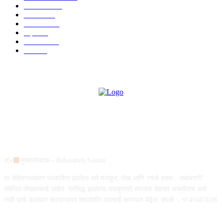
देश-विदेश
995
आरोग्य
968
मनोरंजन
919
शहर
882
राजकीय
144
उद्योग
75
ABOUT US
✍
मुख्यसंपादक - Babasaheb Sasane .
या संकेतस्थळावर प्रकाशित झालेला सर्व मजकूर, लेख आणि त्याचे हक्क , जबाबदारी''
संबंधित लेखकांकडे आहेत. प्रसिद्ध झालेल्या मजकुराशी संपादक सहमत असतीलच असे
नाही याचे उल्लंघन करणाऱ्यांवर कायदेशीर कारवाई करण्यात येईल. संपर्क :- 9545607038