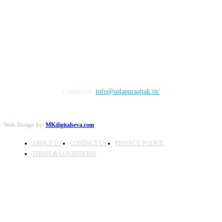
FOLLOW US
Contact us:
info@solapuraajtak.in/
Web Design by:
MKdigitalseva.com
ABOUT US
CONTACT US
PRIVACY POLICY
TERMS & CONDITIONS