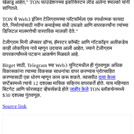
खेळाडू आहेत,” TON फाउंडेशनच्या इकोसिस्टम लीड अलेना श्माल्को यांनी
सांगितले.
TON चे Web3 इंजिन टेलिग्रामच्या प्लॅटफॉर्मला एक स्पर्धात्मक फायदा
देते, निर्मात्यांसाठी नवीन कमाईच्या संधी उघडते आणि वापरकर्त्यांना त्यांच्या
डिजिटल मालमत्तेची वास्तविक मालकी देते.”
टेलीग्राम मिनी ॲप्सवर डॉग्स, हॅमस्टर कॉम्बॅट आणि नॉटकॉइन अलीकडेच
काही लोकप्रिय नावे म्हणून उदयास आली आहेत, ज्याने टेलीग्राम
वापरकर्त्यांमध्ये पटकन आकर्षण मिळवले आहे.
Bitget साठी, Telegram च्या Web3 युनिटमधील ही गुंतवणूक अधिक
विकासकांना त्याच्या विकसक साधनांचा वापर करण्यास प्रोत्साहित
करण्यासाठी एक धोरण म्हणून काम करू शकते. व्यासपीठ
दावा केला
सप्टेंबरमध्ये त्याचे 12 दशलक्ष मासिक सक्रिय वापरकर्ते होते. याच महिन्यात
बिटगेट आणि फोरसाइट व्हेंचर्सकडे होते
जाहीर केले
TON ब्लॉकचेनमध्ये
$30 दशलक्ष गुंतवणूक.
Source link