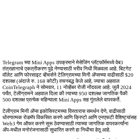
Telegram च्या Mini Apps उपक्रमाने मेसेजिंग प्लॅटफॉर्ममध्ये वेब3
तंत्रज्ञानाचे एकत्रीकरण पुढे नेण्यासाठी भरीव निधी मिळवला आहे. बिटगेट
वॉलेट आणि फोरसाइट व्हेंचर्सने टेलिग्रामच्या मिनी ॲप्सच्या वाढीसाठी $20
दशलक्ष (अंदाजे रु. 168 कोटी) वचनबद्ध केले आहे, ज्याचा अहवाल
CoinTelegraph ने सोमवार, 11 नोव्हेंबर रोजी नोंदवला आहे. जुलै 2024
पर्यंत, टेलीग्रामने अहवाल दिला की त्याच्या 950 दशलक्ष जागतिक पैकी
500 दशलक्ष प्रत्येक महिन्याला Mini Apps सह गुंतलेले वापरकर्ते.
टेलीग्राम मिनी ॲप्स इकोसिस्टमच्या विस्तारास समर्थन देणे, वाढीसाठी
धोरणात्मक रोडमॅप विकसित करणे आणि क्रिप्टो आणि एनएफटी वैशिष्ट्यांसह
Web3 गेम ऑफर करणे सुरू ठेवण्यासाठी त्याच्या जागतिक वापरकर्त्यांना
ॲप-मधील मनोरंजनासाठी सुधारित करणे हा निधीचा हेतू आहे.