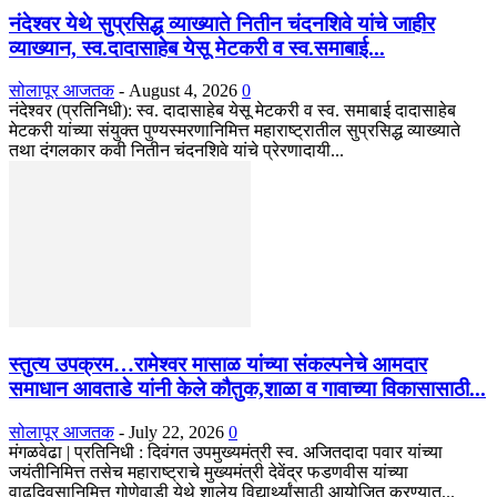
नंदेश्वर येथे सुप्रसिद्ध व्याख्याते नितीन चंदनशिवे यांचे जाहीर
व्याख्यान, स्व.दादासाहेब येसू मेटकरी व स्व.समाबाई...
सोलापूर आजतक
-
August 4, 2026
0
नंदेश्वर (प्रतिनिधी): स्व. दादासाहेब येसू मेटकरी व स्व. समाबाई दादासाहेब
मेटकरी यांच्या संयुक्त पुण्यस्मरणानिमित्त महाराष्ट्रातील सुप्रसिद्ध व्याख्याते
तथा दंगलकार कवी नितीन चंदनशिवे यांचे प्रेरणादायी...
स्तुत्य उपक्रम…रामेश्वर मासाळ यांच्या संकल्पनेचे आमदार
समाधान आवताडे यांनी केले कौतुक,शाळा व गावाच्या विकासासाठी...
सोलापूर आजतक
-
July 22, 2026
0
मंगळवेढा | प्रतिनिधी : दिवंगत उपमुख्यमंत्री स्व. अजितदादा पवार यांच्या
जयंतीनिमित्त तसेच महाराष्ट्राचे मुख्यमंत्री देवेंद्र फडणवीस यांच्या
वाढदिवसानिमित्त गोणेवाडी येथे शालेय विद्यार्थ्यांसाठी आयोजित करण्यात...