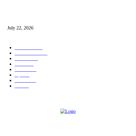
स्तुत्य उपक्रम…रामेश्वर मासाळ यांच्या संकल्पनेचे आमदार समाधान आवताडे यांनी केले
कौतुक,शाळा व गावाच्या विकासासाठी निधी देण्यास कटिबद्ध – आ. समाधान आवताडे
July 22, 2026
POPULAR CATEGORY
टेक्नॉलॉजी
1377
ताज्या बातम्या
1104
देश-विदेश
995
आरोग्य
968
मनोरंजन
919
शहर
882
राजकीय
144
उद्योग
75