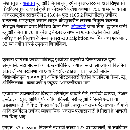
मिशननुसार
अद्यतन
ब्लू ओरिजिनपासून, स्पेस एक्सप्लोररच्या असोसिएशनने
नोंदविल्यानुसार, कार्ल कुहेनर स्पेसमध्ये प्रवेश करणारा 750 वा मनुष्य बनला.
आंतरराष्ट्रीय स्तरावरील 345,044 फूट (105.2 किलोमीटर) उंचीवर
चढलेल्या आरएसएस कार्मन लाइन कॅप्सूलवरील त्याच्या नियुक्त केलेल्या
सीटद्वारे मैलाचा दगड निश्चित केला गेला.
ओळखले
जागा सीमा. कुहनर यांनी
ब्लू ओरिजिनचा 70 वा स्पेस ट्रॅव्हलर असण्याचा फरक देखील केला आहे,
अधिकृतपणे नियुक्त केलेल्या एनएस -33 Mightion च्या मिशनचा एक भाग,
33 व्या नवीन शेपर्ड उड्डाण चिन्हांकित.
क्रूला जागेच्या काळेपणाविरूद्ध पृथ्वीच्या वक्रतेचे विस्मयकारक दृश्य
अनुभवले. सहा-सदस्यांच्या क्रू व्यतिरिक्त-ज्याला स्वत: ला त्याच्या विलंबित
संक्रांतीच्या प्रक्षेपणाच्या आधारे “सॉल्स्टाइस” 33 ”म्हटले जाते-
विद्यार्थ्यांकडून १,००० हून अधिक पोस्टकार्ड्स देखील चालविल्या गेल्या, ब्लू
ओरिजिनच्या“ क्लब फॉर द फ्यूचर ”आउटरीचचा भाग.
प्रवाशांना व्यवसायांच्या विस्तृत श्रेणीतून काढले गेले, त्यापैकी कायदा, रिअल
इस्टेट, वाहतूक आणि पर्यावरणीय वकिली. जरी ब्लू ओरिजिनने अद्याप या
उड्डाणांसाठी तिकिट किंमत सोडली नाही, परंतु अंतराळ पर्यटनाच्या गतीमध्ये
आणि सबर्बिटल उंचीवर व्यावसायिक अंतराळ प्रवासासाठी हे मिशन हे आणखी
एक चिन्ह आहे.
एनएस -33 mission मिशनने नंतरची संख्या 123 वर ढकलली, जे सबर्बिटल