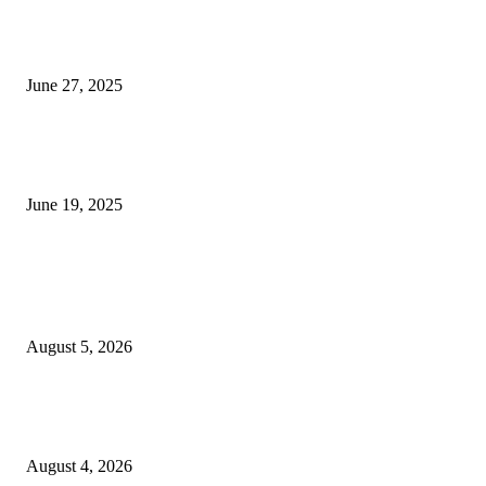
शिव लिंगा आणि ज्योतिर्लिंग यांच्यात काय फरक आहे, यापैकी किती प्रकारचे आहेत, देशात
ज्योतिर्लिंग आहेत, त्यांना येथे माहित आहे …
June 27, 2025
नाग पंचामी २०२25: नागपंचमी जुलैच्या या तारखेला साजरा केला जाईल, पूजा मुहर्ट आणि म
जाणून घ्या
June 19, 2025
POPULAR POSTS
विद्यार्थ्यांनी आई-वडिलांचा व शिक्षकांचा सन्मान राखून ध्येयाने शिक्षण घ्यावे, नंदेश्वर येथे 
नितीन चंदनशिवे यांचे प्रेरणादायी व्याख्यान संपन्न
August 5, 2026
नंदेश्वर येथे सुप्रसिद्ध व्याख्याते नितीन चंदनशिवे यांचे जाहीर व्याख्यान, स्व.दादासाहेब येस
मेटकरी व स्व.समाबाई दादासाहेब मेटकरी यांच्या पुण्यस्मरणानिमित्त होणार व्याख्यान
August 4, 2026