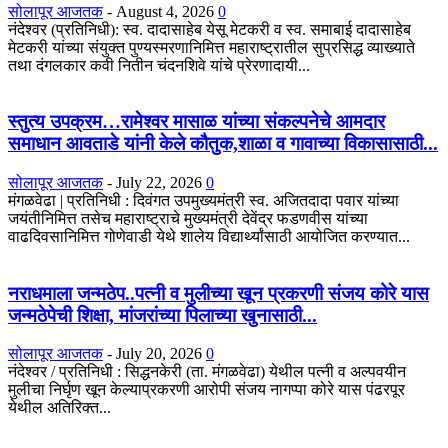
सोलापूर आजतक
-
August 4, 2026
0
नंदेश्वर (प्रतिनिधी): स्व. दादासाहेब येसू मेटकरी व स्व. समाबाई दादासाहेब
मेटकरी यांच्या संयुक्त पुण्यस्मरणानिमित्त महाराष्ट्रातील सुप्रसिद्ध व्याख्याते
तथा दंगलकार कवी नितीन चंदनशिवे यांचे प्रेरणादायी...
स्तुत्य उपक्रम…रामेश्वर मासाळ यांच्या संकल्पनेचे आमदार
समाधान आवताडे यांनी केले कौतुक,शाळा व गावाच्या विकासासाठी...
सोलापूर आजतक
-
July 22, 2026
0
मंगळवेढा | प्रतिनिधी : दिवंगत उपमुख्यमंत्री स्व. अजितदादा पवार यांच्या
जयंतीनिमित्त तसेच महाराष्ट्राचे मुख्यमंत्री देवेंद्र फडणवीस यांच्या
वाढदिवसानिमित्त गोणेवाडी येथे शालेय विद्यार्थ्यांसाठी आयोजित करण्यात...
नराधमाला जन्मठेप..पत्नी व मुलीच्या खून प्रकरणी संजय कोरे यास
जन्मठेपेची शिक्षा, मांजरांच्या पिलाच्या खुनासाठी...
सोलापूर आजतक
-
July 20, 2026
0
नंदेश्वर / प्रतिनिधी : सिद्धनकेरी (ता. मंगळवेढा) येथील पत्नी व अल्पवयीन
मुलीचा निर्घृण खून केल्याप्रकरणी आरोपी संजय नागप्पा कोरे यास पंढरपूर
येथील अतिरिक्त...