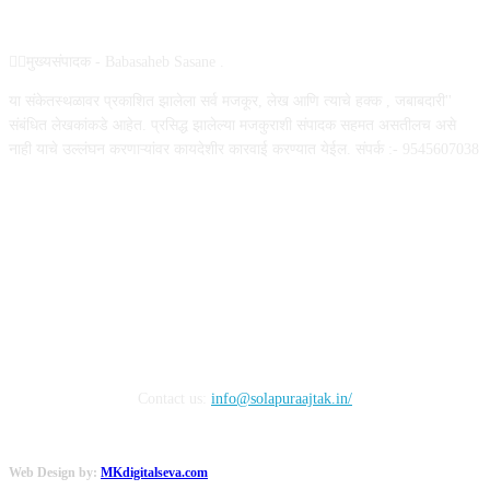
ABOUT US
✍🏻मुख्यसंपादक - Babasaheb Sasane .
या संकेतस्थळावर प्रकाशित झालेला सर्व मजकूर, लेख आणि त्याचे हक्क , जबाबदारी''
संबंधित लेखकांकडे आहेत. प्रसिद्ध झालेल्या मजकुराशी संपादक सहमत असतीलच असे
नाही याचे उल्लंघन करणाऱ्यांवर कायदेशीर कारवाई करण्यात येईल. संपर्क :- 9545607038
FOLLOW US
Contact us:
info@solapuraajtak.in/
Web Design by:
MKdigitalseva.com