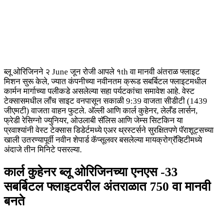
ब्लू ओरिजिनने २ June जून रोजी आपले १th वा मानवी अंतराळ फ्लाइट
मिशन सुरू केले, ज्यात कंपनीच्या नवीनतम क्रूड सबर्बिटल फ्लाइटमधील
कार्मन मार्गाच्या पलीकडे असलेल्या सहा पर्यटकांचा समावेश आहे. वेस्ट
टेक्सासमधील लाँच साइट वनपासून सकाळी 9:39 वाजता सीडीटी (1439
जीएमटी) वाजता वाहन फुटले. अ‍ॅल्ली आणि कार्ल कुहेनर, लेलँड लार्सन,
फ्रेडी रेसिग्नो ज्युनियर, ओउलाबी सॅलिस आणि जेम्स सिटकिन या
प्रवाश्यांनी वेस्ट टेक्सास डिडेर्टमध्ये एअर थ्रस्टर्सने सुरक्षितपणे पॅराशूट्सच्या
खाली उतरण्यापूर्वी नवीन शेपार्ड कॅप्सूलवर बसलेल्या मायक्रोग्रॅव्हिटीमध्ये
अंदाजे तीन मिनिटे पसरल्या.
कार्ल कुहेनर ब्लू ओरिजिनच्या एनएस -33
सबर्बिटल फ्लाइटवरील अंतराळात 750 वा मानवी
बनते