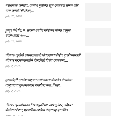
नराधमाला जन्मठेप..पत्नी व मुलीच्या खून प्रकरणी संजय कोरे
यास जन्मठेपेची शिक्षा,...
July 20, 2026
हून्नूर येथे जि. प. सदस्य प्रदीप खांडेकर यांच्या प्रमुख
उपस्थितीत १००...
July 18, 2026
नंदेश्वर-जुनोनी रस्त्यालगतची धोकादायक विहीर बुजविण्यासाठी
नंदेश्वर ग्रामपंचायतीने बोलाविली विशेष ग्रामसभा;...
July 2, 2026
मुख्यमंत्री ग्रामीण पशुधन उद्योजकता योजनेत मंगळवेढा
तालुक्याचा दुग्धव्यवसाय समाविष्ट करा, जिल्हा...
July 2, 2026
नंदेश्वर ग्रामपंचायत निवडणुकीच्या पार्श्वभूमीवर, नंदेश्वर
पोलीस स्टेशन, प्राथमिक आरोग्य केंद्रासह प्रलंबित...
June 25, 2026