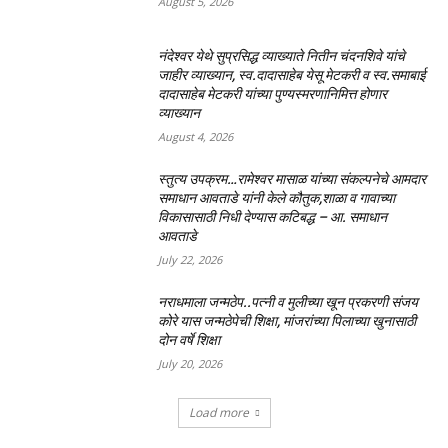
August 5, 2026
नंदेश्वर येथे सुप्रसिद्ध व्याख्याते नितीन चंदनशिवे यांचे
जाहीर व्याख्यान, स्व.दादासाहेब येसू मेटकरी व स्व.समाबाई
दादासाहेब मेटकरी यांच्या पुण्यस्मरणानिमित्त होणार
व्याख्यान
August 4, 2026
स्तुत्य उपक्रम…रामेश्वर मासाळ यांच्या संकल्पनेचे आमदार
समाधान आवताडे यांनी केले कौतुक,शाळा व गावाच्या
विकासासाठी निधी देण्यास कटिबद्ध – आ. समाधान
आवताडे
July 22, 2026
नराधमाला जन्मठेप..पत्नी व मुलीच्या खून प्रकरणी संजय
कोरे यास जन्मठेपेची शिक्षा, मांजरांच्या पिलाच्या खुनासाठी
दोन वर्षे शिक्षा
July 20, 2026
Load more