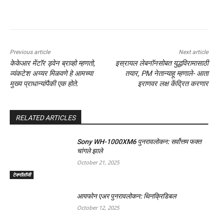
Previous article
Next article
केकेआर मेंटॉर ड्वेन ब्राव्हो म्हणतो,
इस्रायल लेबनॉनसोबत युद्धविरामासाठी
व्यंकटेश अय्यर मिळवणे हे आमच्या
तयार, PM नेतान्याहू म्हणाले- आता
मुख्य प्राधान्यांपैकी एक होते.
इराणवर लक्ष केंद्रित करणार
RELATED ARTICLES
Sony WH-1000XM6 पुनरावलोकन: सर्वोत्तम फक्त
चांगले झाले
October 21, 2025
टेक्नॉलॉजी
आयफोन एअर पुनरावलोकन: थिनक्रिडिबल
October 12, 2025