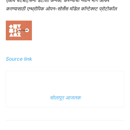
एआय चॅटबॉट्सना डेटाशी कनेक्ट करण्याचा नवीन मार्ग ऑफर
करण्यासाठी एन्थ्रोपिक ओपन-सोर्सेस मॉडेल कॉन्टेक्स्ट प्रोटोकॉल
Source link
सोलापूर आजतक