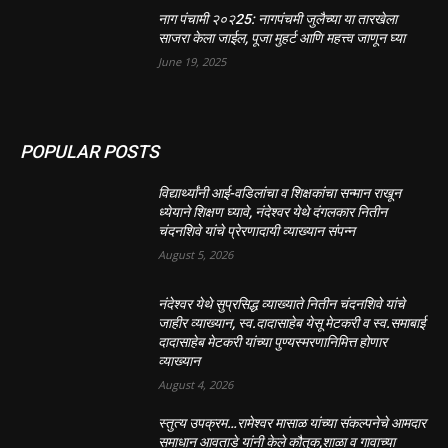
नाग पंचामी २०२25: नागपंचमी जुलैच्या या तारखेला
साजरा केला जाईल, पूजा मुहर्ट आणि महत्त्व जाणून घ्या
June 19, 2025
POPULAR POSTS
विद्यार्थ्यांनी आई-वडिलांचा व शिक्षकांचा सन्मान राखून
ध्येयाने शिक्षण घ्यावे, नंदेश्वर येथे दंगलकार नितीन
चंदनशिवे यांचे प्रेरणादायी व्याख्यान संपन्न
August 5, 2026
नंदेश्वर येथे सुप्रसिद्ध व्याख्याते नितीन चंदनशिवे यांचे
जाहीर व्याख्यान, स्व.दादासाहेब येसू मेटकरी व स्व.समाबाई
दादासाहेब मेटकरी यांच्या पुण्यस्मरणानिमित्त होणार
व्याख्यान
August 4, 2026
स्तुत्य उपक्रम…रामेश्वर मासाळ यांच्या संकल्पनेचे आमदार
समाधान आवताडे यांनी केले कौतुक,शाळा व गावाच्या