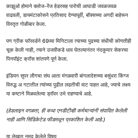
काझुओ होमाने क्लोज-रेंज हेडरसह पारोची आघाडी जवळजवळ
वाढवली, डायमंटाकोसने प्रतिसाद देण्यापूर्वी, बॉक्सच्या अगदी बाहेरून
विस्तृत गोळीबार केला.
पण ग्रीक फॉरवर्डने 69व्या मिनिटाला त्याच्या पुढच्या संधीची कोणतीही
चूक केली नाही, त्याने उजवीकडे धाव घेतल्यानंतर नंदकुमार सेकरचा
पिनपॉइंट क्रॉस शांतपणे पूर्ण केला.
इंडियन सुपर लीगचा संघ आता मंगळवारी बांगलादेशच्या बसुंधरा किंग्ज
विरुद्ध अ गटातील त्यांच्या पुढील लढतीची वाट पाहत आहे, ज्याचे लक्ष्य
या कष्टाने मिळवलेल्या ड्रॉवर उभे राहण्याचे आहे.
(हेडलाइन वगळता, ही कथा एनडीटीव्ही कर्मचाऱ्यांनी संपादित केलेली
नाही आणि सिंडिकेटेड फीडमधून प्रकाशित केली आहे.)
या लेखात नमूद केलेले विषय