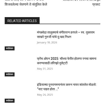
शिजवलेल्या जेवणाने ते संतुलित केले
प्रकट
RELATED ARTICLES
मंगळवेढा तालुक्याचे संगीतरत्न हरपले – स्व. तुकाराम
साखरे गुरुजी यांचे दुःखद निधन
January 18, 2026
मनोरंजन
फ्रेंच ओपन 2025: चौथ्या फेरीत होलगर रनचा सामना
करण्यासाठी लॉरेन्झो मुसेट्टी
May 31, 2025
मनोरंजन
इंडियाच्या पुनरागमनानंतर करुन नायर शांततेत मोडतो:
“वाट पाहत होता …”
May 26, 2025
मनोरंजन