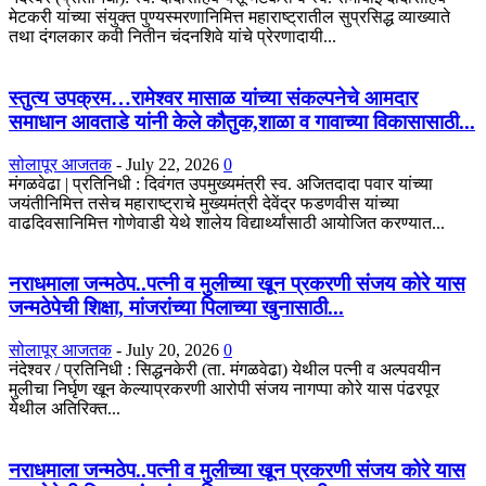
मेटकरी यांच्या संयुक्त पुण्यस्मरणानिमित्त महाराष्ट्रातील सुप्रसिद्ध व्याख्याते
तथा दंगलकार कवी नितीन चंदनशिवे यांचे प्रेरणादायी...
स्तुत्य उपक्रम…रामेश्वर मासाळ यांच्या संकल्पनेचे आमदार
समाधान आवताडे यांनी केले कौतुक,शाळा व गावाच्या विकासासाठी...
सोलापूर आजतक
-
July 22, 2026
0
मंगळवेढा | प्रतिनिधी : दिवंगत उपमुख्यमंत्री स्व. अजितदादा पवार यांच्या
जयंतीनिमित्त तसेच महाराष्ट्राचे मुख्यमंत्री देवेंद्र फडणवीस यांच्या
वाढदिवसानिमित्त गोणेवाडी येथे शालेय विद्यार्थ्यांसाठी आयोजित करण्यात...
नराधमाला जन्मठेप..पत्नी व मुलीच्या खून प्रकरणी संजय कोरे यास
जन्मठेपेची शिक्षा, मांजरांच्या पिलाच्या खुनासाठी...
सोलापूर आजतक
-
July 20, 2026
0
नंदेश्वर / प्रतिनिधी : सिद्धनकेरी (ता. मंगळवेढा) येथील पत्नी व अल्पवयीन
मुलीचा निर्घृण खून केल्याप्रकरणी आरोपी संजय नागप्पा कोरे यास पंढरपूर
येथील अतिरिक्त...
नराधमाला जन्मठेप..पत्नी व मुलीच्या खून प्रकरणी संजय कोरे यास