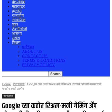
देश-विदेश
महाराष्ट्र
क्राईम
राजकीय
सामाजिक
शहर
टेक्नॉलॉजी
आरोग्य
उद्योग
शिक्षण
मनोरंजन
ABOUT US
CONTACT US
TERMS & CONDITIONS
PRIVACY POLICY
Home
टेक्नॉलॉजी
Google च्या कठोर रिअल-मनी गेमिंग ॲप धोरणाची चौकशी करण्यासाठी
भारतीय स्पर्धा आयोग
टेक्नॉलॉजी
Google च्या कठोर रिअल-मनी गेमिंग ॲप