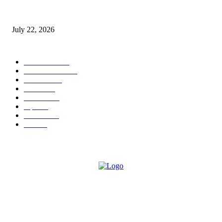
स्तुत्य उपक्रम…रामेश्वर मासाळ यांच्या संकल्पनेचे आमदार समाधान आवताडे यांनी केले
कौतुक,शाळा व गावाच्या विकासासाठी निधी देण्यास कटिबद्ध – आ. समाधान आवताडे
July 22, 2026
POPULAR CATEGORY
टेक्नॉलॉजी
1377
ताज्या बातम्या
1104
देश-विदेश
995
आरोग्य
968
मनोरंजन
919
शहर
882
राजकीय
144
उद्योग
75
ABOUT US