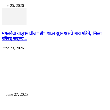
June 25, 2026
मंगळवेढा तालुक्यातील “ही” शाळा सुरू असते बारा महिने, जिल्हा
परिषद सदस्य...
June 23, 2026
EDITOR PICKS
इराणने पुन्हा अण्वस्त्र कार्यक्रम सुरू केल्यास अमेरिकेच्या नवीन धमकीचा अमेरिका पुन्हा
अण्वस्त्र कार्यक्रमावर बॉम्ब करेल
June 27, 2025
शिव लिंगा आणि ज्योतिर्लिंग यांच्यात काय फरक आहे, यापैकी किती प्रकारचे आहेत, देशात