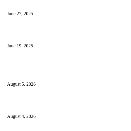
ज्योतिर्लिंग आहेत, त्यांना येथे माहित आहे …
June 27, 2025
नाग पंचामी २०२25: नागपंचमी जुलैच्या या तारखेला साजरा केला जाईल, पूजा मुहर्ट आणि म
जाणून घ्या
June 19, 2025
POPULAR POSTS
विद्यार्थ्यांनी आई-वडिलांचा व शिक्षकांचा सन्मान राखून ध्येयाने शिक्षण घ्यावे, नंदेश्वर येथे 
नितीन चंदनशिवे यांचे प्रेरणादायी व्याख्यान संपन्न
August 5, 2026
नंदेश्वर येथे सुप्रसिद्ध व्याख्याते नितीन चंदनशिवे यांचे जाहीर व्याख्यान, स्व.दादासाहेब येस
मेटकरी व स्व.समाबाई दादासाहेब मेटकरी यांच्या पुण्यस्मरणानिमित्त होणार व्याख्यान
August 4, 2026