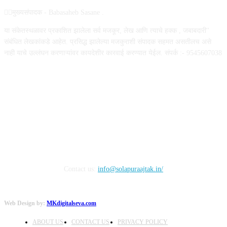
✍🏻मुख्यसंपादक - Babasaheb Sasane .
या संकेतस्थळावर प्रकाशित झालेला सर्व मजकूर, लेख आणि त्याचे हक्क , जबाबदारी''
संबंधित लेखकांकडे आहेत. प्रसिद्ध झालेल्या मजकुराशी संपादक सहमत असतीलच असे
नाही याचे उल्लंघन करणाऱ्यांवर कायदेशीर कारवाई करण्यात येईल. संपर्क :- 9545607038
FOLLOW US
Contact us:
info@solapuraajtak.in/
Web Design by:
MKdigitalseva.com
ABOUT US
CONTACT US
PRIVACY POLICY