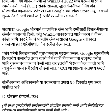
रिअल-मनी गेम ऑफर करणाऱ्या WinZO ने 2022 मध्ये प्रथम भारतीय
स्पर्धा आयोगाकडे (CCI) संपर्क साधला, यूएस कंपनीच्या गेमिंग ॲप
धोरणातील बदलानंतर WinZO ला Google च्या Play Store मधून वगळणे
सुरूच ठेवले, जरी त्याने काही प्रतिस्पर्ध्यांना स्वीकारले.
अद्ययावत Google धोरणाने काल्पनिक खेळ आणि रम्मीसाठी रिअल-पैशाच्या
खेळांना परवानगी दिली, परंतु WinZO नाकारण्यात आले कारण ते कॅरम,
कोडी आणि कार रेसिंगचे भारतीय खेळ यासारखे Google स्वीकारत
नसलेल्या इतर श्रेणींमधील गेम देखील देऊ करते.
“ॲप श्रेणी निवडण्यासाठी प्राधान्यक्रम प्रदान करून, Google प्रभावीपणे
द्वि-स्तरीय बाजारपेठ तयार करते जेथे काही विकासकांना उत्कृष्ट प्रवेश
आणि दृश्यमानता प्रदान केली जाते तर इतरांशी भेदभाव केला जातो आणि
त्यामुळे स्पर्धात्मक गैरसोय सोडली जाते,” CCI आदेशाच्या प्रतमध्ये म्हटले
आहे.
सीसीआयच्या अधिकाऱ्याने या प्रकरणाचा तपास ६० दिवसांत पूर्ण करणे
अपेक्षित आहे.
© थॉमसन रॉयटर्स 2024
(ही कथा एनडीटीव्ही कर्मचाऱ्यांनी संपादित केलेली नाही आणि सिंडिकेटेड
फीडमधून स्वयंचलितपणे तयार केली गेली आहे.)