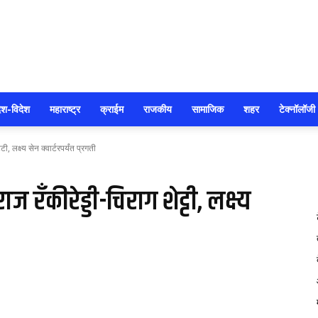
सोलापूर
ेश-विदेश
महाराष्ट्र
क्राईम
राजकीय
सामाजिक
शहर
टेक्नॉलॉजी
, लक्ष्य सेन क्वार्टरपर्यंत प्रगती
आजतक
 रँकीरेड्डी-चिराग शेट्टी, लक्ष्य
60