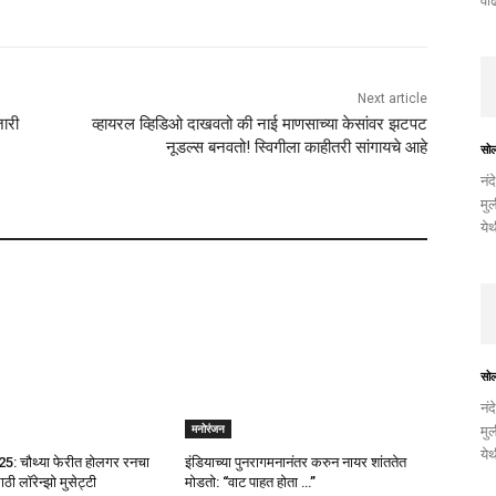
वाढ
Next article
ारी
व्हायरल व्हिडिओ दाखवतो की नाई माणसाच्या केसांवर झटपट
नूडल्स बनवतो! स्विगीला काहीतरी सांगायचे आहे
सो
नंद
मुल
ये
सो
नंद
मुल
मनोरंजन
ये
25: चौथ्या फेरीत होलगर रनचा
इंडियाच्या पुनरागमनानंतर करुन नायर शांततेत
ी लॉरेन्झो मुसेट्टी
मोडतो: “वाट पाहत होता …”