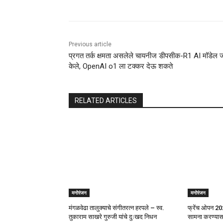
Previous article
प्रगत तर्क क्षमता असलेले चायनीज डीपसीक-R1 AI मॉडेल ज
केले, OpenAI o1 ला टक्कर देऊ शकते
RELATED ARTICLES
मनोरंजन
मनोरंजन
मंगळवेढा तालुक्याचे संगीतरत्न हरपले – स्व.
फ्रेंच ओपन 20
तुकाराम साखरे गुरुजी यांचे दुःखद निधन
सामना करण्यासाठ