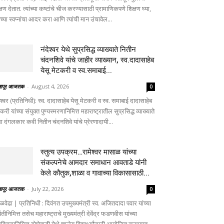
्षण देतात. त्यांच्या कष्टांचे चीज करण्यासाठी प्रामाणिकपणे शिक्षण घ्या,
ांच्या स्वप्नांचा आदर करा आणि त्यांची मान उंचावेल...
नंदेश्वर येथे सुप्रसिद्ध व्याख्याते नितीन
चंदनशिवे यांचे जाहीर व्याख्यान, स्व.दादासाहेब
येसू मेटकरी व स्व.समाबाई...
लापूर आजतक
-
August 4, 2026
0
ेश्वर (प्रतिनिधी): स्व. दादासाहेब येसू मेटकरी व स्व. समाबाई दादासाहेब
करी यांच्या संयुक्त पुण्यस्मरणानिमित्त महाराष्ट्रातील सुप्रसिद्ध व्याख्याते
ा दंगलकार कवी नितीन चंदनशिवे यांचे प्रेरणादायी...
स्तुत्य उपक्रम…रामेश्वर मासाळ यांच्या
संकल्पनेचे आमदार समाधान आवताडे यांनी
केले कौतुक,शाळा व गावाच्या विकासासाठी...
लापूर आजतक
-
July 22, 2026
0
ळवेढा | प्रतिनिधी : दिवंगत उपमुख्यमंत्री स्व. अजितदादा पवार यांच्या
तीनिमित्त तसेच महाराष्ट्राचे मुख्यमंत्री देवेंद्र फडणवीस यांच्या