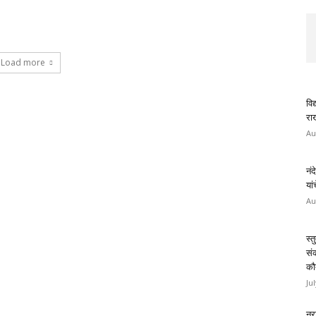
Load more
विद
राख
Au
नंद
यां
Au
स्त
सं
कौ
Ju
नरा