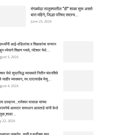
मंगळवेढा तालुक्यातील “ही” शाळा सुरू असते
बारा महिने, जिल्हा परिषद सदस्य...
June 23, 2026
्यार्थ्यांनी आई-वडिलांचा व शिक्षकांचा सन्मान
ून ध्येयाने शिक्षण घ्यावे, नंदेश्वर येथे...
gust 5, 2026
ेश्वर येथे सुप्रसिद्ध व्याख्याते नितीन चंदनशिवे
चे जाहीर व्याख्यान, स्व.दादासाहेब येसू...
gust 4, 2026
ुत्य उपक्रम…रामेश्वर मासाळ यांच्या
कल्पनेचे आमदार समाधान आवताडे यांनी केले
तुक,शाळा...
ly 22, 2026
धमाला जन्मठेप..पत्नी व मुलीच्या खून