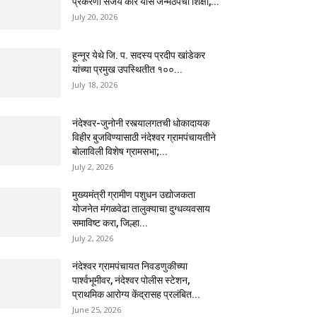
प्रकरणी संजय कोरे यास जन्मठेपेची शिक्षा,...
July 20, 2026
हून्नूर येथे जि. प. सदस्य प्रदीप खांडेकर
यांच्या प्रमुख उपस्थितीत १००...
July 18, 2026
नंदेश्वर-जुनोनी रस्त्यालगतची धोकादायक
विहीर बुजविण्यासाठी नंदेश्वर ग्रामपंचायतीने
बोलाविली विशेष ग्रामसभा;...
July 2, 2026
मुख्यमंत्री ग्रामीण पशुधन उद्योजकता
योजनेत मंगळवेढा तालुक्याचा दुग्धव्यवसाय
समाविष्ट करा, जिल्हा...
July 2, 2026
नंदेश्वर ग्रामपंचायत निवडणुकीच्या
पार्श्वभूमीवर, नंदेश्वर पोलीस स्टेशन,
प्राथमिक आरोग्य केंद्रासह प्रलंबित...
June 25, 2026