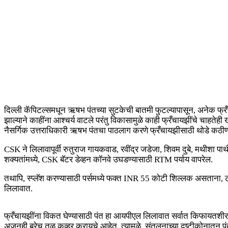
दिल्ली कॅपिटल्समधून ऋषभ पंतच्या सुटकेची बातमी फुटल्यापासून, अनेक फ्रँच
झाल्याने काहींना आश्चर्य वाटले परंतु विकासामुळे काही फ्रँचायझींचे चाहतेही
नैसर्गिक उत्तराधिकारी ऋषभ पंतचा पाठलाग करणे फ्रँचायझीसाठी थोडे कठीण
CSK ने लिलावापूर्वी रुतुराज गायकवाड, रवींद्र जडेजा, शिवम दुबे, मथीशा पाथ
शक्यतांमध्ये, CSK बॅटर डेव्हन कॉनवे उघडण्यासाठी RTM पर्याय वापरेल.
तथापि, स्प्लॅश करण्यासाठी पर्समध्ये फक्त INR 55 कोटी शिल्लक असताना, 
लिलावात.
फ्रँचायझींना विकत घेण्यासाठी पंत हा आयपीएल लिलावात सर्वात किफायतशीर 
अजूनही बरेच तळ कव्हर करायचे आहेत. त्यामुळे, संतुलनाच्या दृष्टीकोनातून