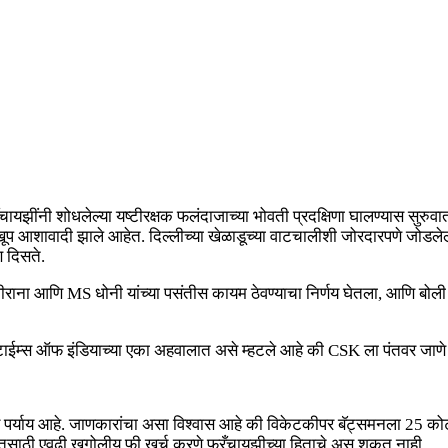
ायझींनी शोधलेल्या यष्टीरक्षक फलंदाजाच्या भोवती प्रदक्षिणा घालण्यास सुरु
 खूप आशावादी झाले आहेत. दिल्लीच्या खेळाडूच्या वाटचालीशी जोरदारपणे जोडलेली 
 दिसते.
ीराना आणि MS धोनी यांच्या पसंतीस कायम ठेवण्याचा निर्णय घेतला, आणि बोली यु
टाईम्स ऑफ इंडियाच्या एका अहवालात असे म्हटले आहे की CSK ला पंतवर जाणे क
पर्याय आहे. जाणकारांचा असा विश्वास आहे की विकेटकीपर बॅट्समनला 25 कोटी आ
 पंतसाठी एवढी खगोलीय फी खर्च करणे फ्रँचायझीच्या हिताचे असू शकत नाही.