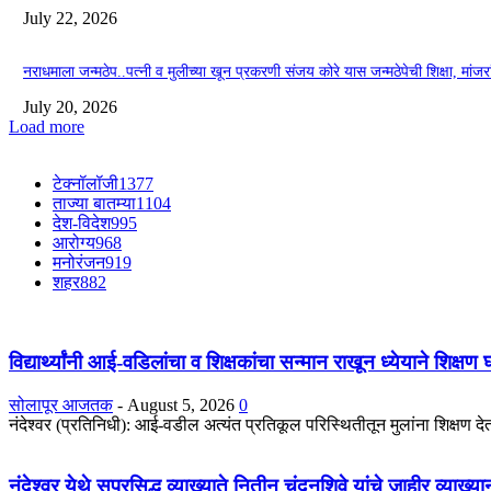
July 22, 2026
नराधमाला जन्मठेप..पत्नी व मुलीच्या खून प्रकरणी संजय कोरे यास जन्मठेपेची शिक्षा, मांजरांच्
July 20, 2026
Load more
टेक्नॉलॉजी
1377
ताज्या बातम्या
1104
देश-विदेश
995
आरोग्य
968
मनोरंजन
919
शहर
882
विद्यार्थ्यांनी आई-वडिलांचा व शिक्षकांचा सन्मान राखून ध्येयाने शिक्षण
सोलापूर आजतक
-
August 5, 2026
0
नंदेश्वर (प्रतिनिधी): आई-वडील अत्यंत प्रतिकूल परिस्थितीतून मुलांना शिक्षण देतात
नंदेश्वर येथे सुप्रसिद्ध व्याख्याते नितीन चंदनशिवे यांचे जाहीर व्याख्