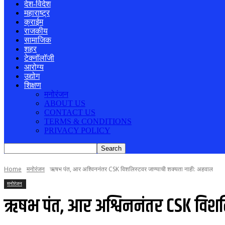
देश-विदेश
महाराष्ट्र
क्राईम
राजकीय
सामाजिक
शहर
टेक्नॉलॉजी
आरोग्य
उद्योग
शिक्षण
मनोरंजन
ABOUT US
CONTACT US
TERMS & CONDITIONS
PRIVACY POLICY
Home
मनोरंजन
ऋषभ पंत, आर अश्विननंतर CSK विशलिस्टवर जाण्याची शक्यता नाही: अहवाल
मनोरंजन
ऋषभ पंत, आर अश्विननंतर CSK विशल