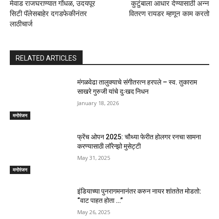
मेवाड राजघराण्यात गोंधळ, उदयपूर
कुटुंबाला आधार देण्यासाठी अन्न
सिटी पॅलेसबाहेर दगडफेकीनंतर
वितरण रायडर म्हणून काम करतो
लाठीचार्ज
RELATED ARTICLES
मंगळवेढा तालुक्याचे संगीतरत्न हरपले – स्व. तुकाराम
साखरे गुरुजी यांचे दुःखद निधन
January 18, 2026
मनोरंजन
फ्रेंच ओपन 2025: चौथ्या फेरीत होलगर रनचा सामना
करण्यासाठी लॉरेन्झो मुसेट्टी
May 31, 2025
मनोरंजन
इंडियाच्या पुनरागमनानंतर करुन नायर शांततेत मोडतो:
“वाट पाहत होता …”
May 26, 2025