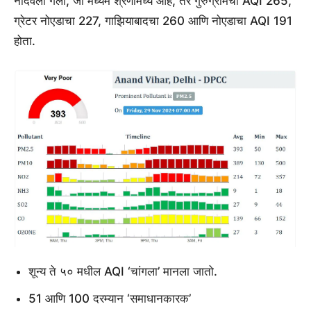
नोंदवला गेला, जो मध्यम श्रेणीमध्ये आहे, तर गुरुग्रामचा AQI 265,
ग्रेटर नोएडाचा 227, गाझियाबादचा 260 आणि नोएडाचा AQI 191
होता.
शून्य ते ५० मधील AQI ‘चांगला’ मानला जातो.
51 आणि 100 दरम्यान ‘समाधानकारक’