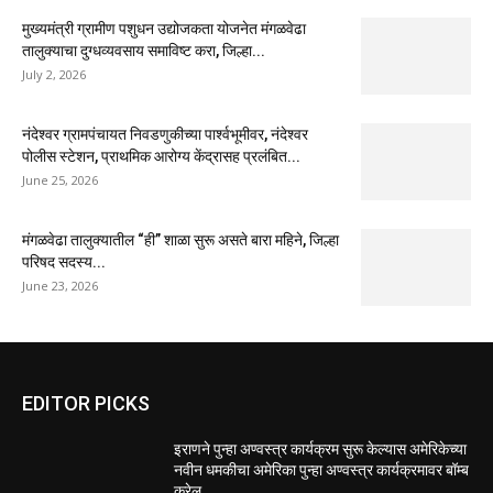
मुख्यमंत्री ग्रामीण पशुधन उद्योजकता योजनेत मंगळवेढा
तालुक्याचा दुग्धव्यवसाय समाविष्ट करा, जिल्हा...
July 2, 2026
नंदेश्वर ग्रामपंचायत निवडणुकीच्या पार्श्वभूमीवर, नंदेश्वर
पोलीस स्टेशन, प्राथमिक आरोग्य केंद्रासह प्रलंबित...
June 25, 2026
मंगळवेढा तालुक्यातील “ही” शाळा सुरू असते बारा महिने, जिल्हा
परिषद सदस्य...
June 23, 2026
EDITOR PICKS
इराणने पुन्हा अण्वस्त्र कार्यक्रम सुरू केल्यास अमेरिकेच्या
नवीन धमकीचा अमेरिका पुन्हा अण्वस्त्र कार्यक्रमावर बॉम्ब
करेल