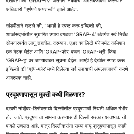
दर्शवितो की ‘GRAP-IV’ अंतर्गत निर्बंधांची अंमलबजावणी करण्यात
अधिकारी “पूर्णपणे अयशस्वी” झाले आहेत.
खंडपीठाने म्हटले की, “आम्ही हे स्पष्ट करू इच्छितो की,
शाळांसंदर्भातील सुधारित उपाय वगळता ‘GRAP-4’ अंतर्गत सर्व निर्बंध
सोमवारपर्यंत लागू राहतील. दरम्यान, एअर क्वालिटी मॅनेजमेंट कमिशन
एक बैठक घेईल आणि ‘GRAP-फोर’ वरून ‘GRAP-थ्री’ किंवा
‘GRAP-टू’ वर जाण्याबाबत सूचना देईल. आम्ही हे देखील स्पष्ट करू
इच्छितो की ‘ग्रॅप-फोर’ मध्ये दिलेल्या सर्व उपायांची अंमलबजावणी करणे
आवश्यक नाही.
प्रदूषणापासून मुक्ती कधी मिळणार?
दरवर्षी नोव्हेंबर-डिसेंबरमध्ये दिल्लीतील प्रदूषणाची स्थिती अधिक गंभीर
होत जाते. प्रदूषणाचा सामना करण्यासाठी दिल्ली सरकार आवश्यक ती
पावले उचलत आहे. मात्र दिल्लीकरांना सध्या वायू प्रदूषणापासून काही