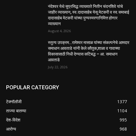
नंदेश्वर येथे सुप्रसिद्ध व्याख्याते नितीन चंदनशिवे यांचे
जाहीर व्याख्यान, स्व.दादासाहेब येसू मेटकरी व स्व.समाबाई
दादासाहेब मेटकरी यांच्या पुण्यस्मरणानिमित्त होणार
व्याख्यान
August 4, 2026
स्तुत्य उपक्रम…रामेश्वर मासाळ यांच्या संकल्पनेचे आमदार
समाधान आवताडे यांनी केले कौतुक,शाळा व गावाच्या
विकासासाठी निधी देण्यास कटिबद्ध – आ. समाधान
आवताडे
July 22, 2026
POPULAR CATEGORY
टेक्नॉलॉजी
1377
ताज्या बातम्या
1104
देश-विदेश
995
आरोग्य
968