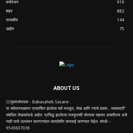
मनोरंजन
919
शहर
882
राजकीय
144
उद्योग
75
ABOUT US
✍🏻मुख्यसंपादक - Babasaheb Sasane .
या संकेतस्थळावर प्रकाशित झालेला सर्व मजकूर, लेख आणि त्याचे हक्क , जबाबदारी''
संबंधित लेखकांकडे आहेत. प्रसिद्ध झालेल्या मजकुराशी संपादक सहमत असतीलच असे
नाही याचे उल्लंघन करणाऱ्यांवर कायदेशीर कारवाई करण्यात येईल. संपर्क :-
9545607038