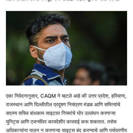
एका निवेदनानुसार, CAQM ने म्हटले आहे की उत्तर प्रदेश, हरियाणा,
राजस्थान आणि दिल्लीतील प्रदूषण नियंत्रण मंडळ आणि समित्यांचे
सदस्य सचिव बांधकाम साइटवर नियमांचे घोर उल्लंघन करणाऱ्या
युनिट्स आणि एजन्सींवर कायदेशीर कारवाई करू शकतात. तसेच
अधिकाऱ्यांना पालन न करणाऱ्या साइट्स बंद करण्याचे आणि पर्यावरणीय