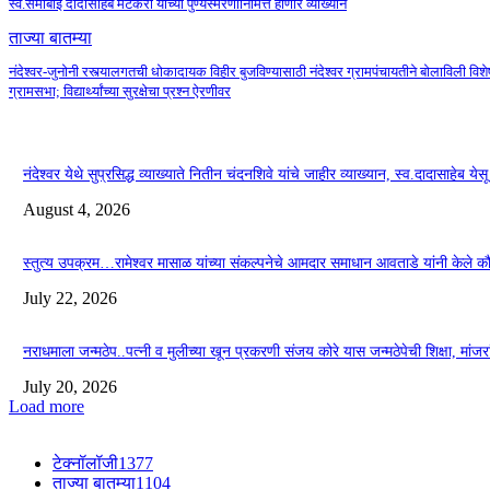
स्व.समाबाई दादासाहेब मेटकरी यांच्या पुण्यस्मरणानिमित्त होणार व्याख्यान
ताज्या बातम्या
नंदेश्वर-जुनोनी रस्त्यालगतची धोकादायक विहीर बुजविण्यासाठी नंदेश्वर ग्रामपंचायतीने बोलाविली विशे
ग्रामसभा; विद्यार्थ्यांच्या सुरक्षेचा प्रश्न ऐरणीवर
नंदेश्वर येथे सुप्रसिद्ध व्याख्याते नितीन चंदनशिवे यांचे जाहीर व्याख्यान, स्व.दादासाहेब ये
August 4, 2026
स्तुत्य उपक्रम…रामेश्वर मासाळ यांच्या संकल्पनेचे आमदार समाधान आवताडे यांनी केले 
July 22, 2026
नराधमाला जन्मठेप..पत्नी व मुलीच्या खून प्रकरणी संजय कोरे यास जन्मठेपेची शिक्षा, मांजरांच्
July 20, 2026
Load more
टेक्नॉलॉजी
1377
ताज्या बातम्या
1104