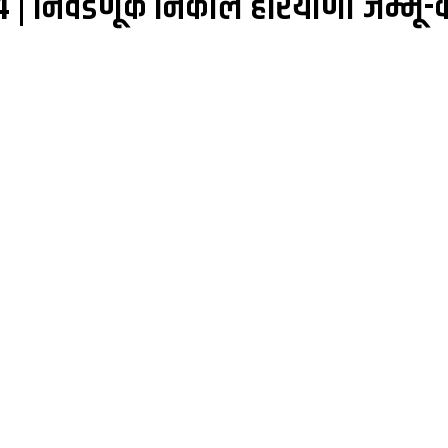
4 | निवडणूक निकाल हरियाणा जम्मू-