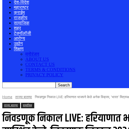
देश-विदेश
महाराष्ट्र
क्राईम
राजकीय
सामाजिक
शहर
टेक्नॉलॉजी
आरोग्य
उद्योग
शिक्षण
मनोरंजन
ABOUT US
CONTACT US
TERMS & CONDITIONS
PRIVACY POLICY
Home
ताज्या बातम्या
निवडणूक निकाल LIVE: हरियाणात भाजपने केले अनेक विक्रम, 'भारत' मित्रपक्षां
ताज्या बातम्या
सामाजिक
निवडणूक निकाल LIVE: हरियाणात भाजपने