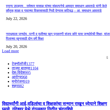
स्तुत्य उपक्रम…रामेश्वर मासाळ यांच्या संकल्पनेचे आमदार समाधान आवताडे यांनी केले
कौतुक,शाळा व गावाच्या विकासासाठी निधी देण्यास कटिबद्ध – आ. समाधान आवताडे
July 22, 2026
नराधमाला जन्मठेप..पत्नी व मुलीच्या खून प्रकरणी संजय कोरे यास जन्मठेपेची शिक्षा, मांजरा
पिलाच्या खुनासाठी दोन वर्षे शिक्षा
July 20, 2026
Load more
0
टेक्नॉलॉजी
1377
ताज्या बातम्या
1104
देश-विदेश
995
आरोग्य
968
मनोरंजन
919
शहर
882
विद्यार्थ्यांनी आई-वडिलांचा व शिक्षकांचा सन्मान राखून ध्येयाने शिक्षण
घ्यावे, नंदेश्वर येथे दंगलकार नितीन चंदनशिवे...