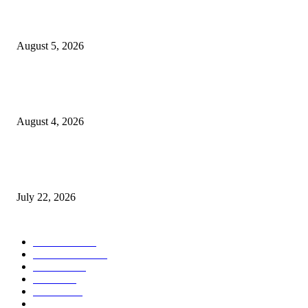
विद्यार्थ्यांनी आई-वडिलांचा व शिक्षकांचा सन्मान राखून ध्येयाने शिक्षण घ्यावे, नंदेश्वर येथे 
नितीन चंदनशिवे यांचे प्रेरणादायी व्याख्यान संपन्न
August 5, 2026
नंदेश्वर येथे सुप्रसिद्ध व्याख्याते नितीन चंदनशिवे यांचे जाहीर व्याख्यान, स्व.दादासाहेब येस
मेटकरी व स्व.समाबाई दादासाहेब मेटकरी यांच्या पुण्यस्मरणानिमित्त होणार व्याख्यान
August 4, 2026
स्तुत्य उपक्रम…रामेश्वर मासाळ यांच्या संकल्पनेचे आमदार समाधान आवताडे यांनी केले
कौतुक,शाळा व गावाच्या विकासासाठी निधी देण्यास कटिबद्ध – आ. समाधान आवताडे
July 22, 2026
POPULAR CATEGORY
टेक्नॉलॉजी
1377
ताज्या बातम्या
1104
देश-विदेश
995
आरोग्य
968
मनोरंजन
919
शहर
882