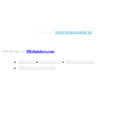
Contact us:
info@solapuraajtak.in/
Web Design by:
MKdigitalseva.com
ABOUT US
CONTACT US
PRIVACY POLICY
TERMS & CONDITIONS