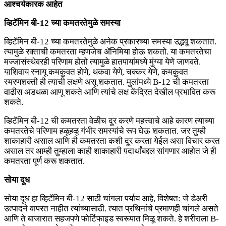
आश्चर्यकारक आहेत
व्हिटॅमिन बी-12 च्या कमतरतेमुळे समस्या
व्हिटॅमिन बी-12 च्या कमतरतेमुळे अनेक प्रकारच्या समस्या उद्भवू शकतात.
त्यामुळे रक्ताची कमतरता म्हणजेच ॲनिमिया होऊ शकतो. या कमतरतेचा
मज्जासंस्थेवरही परिणाम होतो त्यामुळे हातपायांमध्ये मुंग्या येणे जाणवते.
याशिवाय स्नायू कमकुवत होणे, थकवा येणे, चक्कर येणे, कमकुवत
स्मरणशक्ती ही त्याची लक्षणे असू शकतात. मुलांमध्ये B-12 ची कमतरता
वाढीस अडथळा आणू शकते आणि त्यांचे लक्ष केंद्रित देखील प्रभावित करू
शकते.
व्हिटॅमिन बी-12 ची कमतरता वेळीच दूर करणे महत्त्वाचे आहे कारण त्याच्या
कमतरतेचे परिणाम हळूहळू गंभीर समस्यांचे रूप घेऊ शकतात. जर तुम्ही
शाकाहारी असाल आणि ही कमतरता कशी दूर करता येईल असा विचार करत
असाल तर आम्ही तुम्हाला काही शाकाहारी पदार्थांबद्दल सांगणार आहोत जे ही
कमतरता पूर्ण करू शकतात.
सोया दूध
सोया दूध हा व्हिटॅमिन बी-12 साठी चांगला पर्याय आहे, विशेषत: जे डेअरी
उत्पादने वापरत नाहीत त्यांच्यासाठी. त्यात प्रथिनांचे प्रमाणही चांगले असते
आणि ते बाजारात सहजपणे फोर्टिफाइड स्वरूपात मिळू शकते. हे शरीराला B-