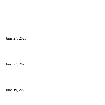
EDITOR PICKS
इराणने पुन्हा अण्वस्त्र कार्यक्रम सुरू केल्यास अमेरिकेच्या नवीन धमकीचा अमेरिका पुन्हा
अण्वस्त्र कार्यक्रमावर बॉम्ब करेल
June 27, 2025
शिव लिंगा आणि ज्योतिर्लिंग यांच्यात काय फरक आहे, यापैकी किती प्रकारचे आहेत, देशात
ज्योतिर्लिंग आहेत, त्यांना येथे माहित आहे …
June 27, 2025
नाग पंचामी २०२25: नागपंचमी जुलैच्या या तारखेला साजरा केला जाईल, पूजा मुहर्ट आणि म
जाणून घ्या
June 19, 2025
POPULAR POSTS