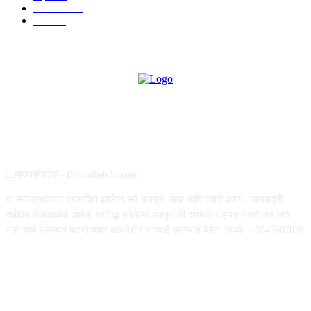
राजकीय
144
उद्योग
75
ABOUT US
✍🏻मुख्यसंपादक - Babasaheb Sasane .
या संकेतस्थळावर प्रकाशित झालेला सर्व मजकूर, लेख आणि त्याचे हक्क , जबाबदारी''
संबंधित लेखकांकडे आहेत. प्रसिद्ध झालेल्या मजकुराशी संपादक सहमत असतीलच असे
नाही याचे उल्लंघन करणाऱ्यांवर कायदेशीर कारवाई करण्यात येईल. संपर्क :- 9545607038
FOLLOW US