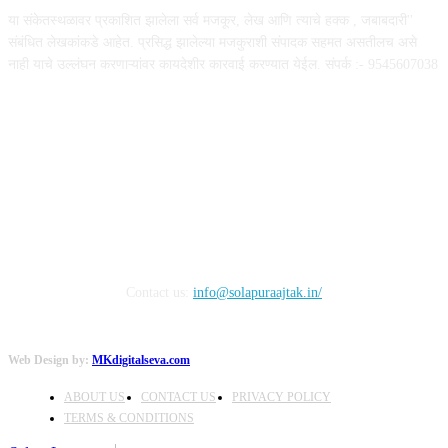
या संकेतस्थळावर प्रकाशित झालेला सर्व मजकूर, लेख आणि त्याचे हक्क , जबाबदारी''
संबंधित लेखकांकडे आहेत. प्रसिद्ध झालेल्या मजकुराशी संपादक सहमत असतीलच असे
नाही याचे उल्लंघन करणाऱ्यांवर कायदेशीर कारवाई करण्यात येईल. संपर्क :- 9545607038
FOLLOW US
Contact us:
info@solapuraajtak.in/
Web Design by:
MKdigitalseva.com
ABOUT US
CONTACT US
PRIVACY POLICY
TERMS & CONDITIONS