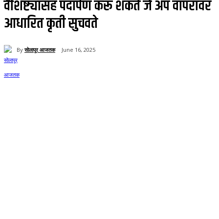
वैशिष्ट्यासह पदार्पण करू शकते जे अ‍ॅप वापरावर
आधारित कृती सुचवते
By
सोलापूर आजतक
June 16, 2025
40