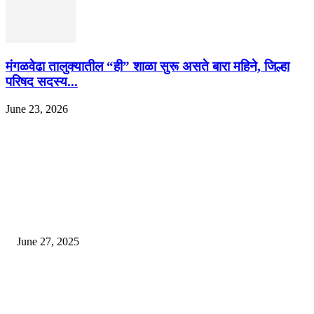
मंगळवेढा तालुक्यातील “ही” शाळा सुरू असते बारा महिने, जिल्हा
परिषद सदस्य...
June 23, 2026
EDITOR PICKS
इराणने पुन्हा अण्वस्त्र कार्यक्रम सुरू केल्यास अमेरिकेच्या नवीन धमकीचा अमेरिका पुन्हा
अण्वस्त्र कार्यक्रमावर बॉम्ब करेल
June 27, 2025
शिव लिंगा आणि ज्योतिर्लिंग यांच्यात काय फरक आहे, यापैकी किती प्रकारचे आहेत, देशात
ज्योतिर्लिंग आहेत, त्यांना येथे माहित आहे …