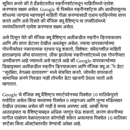
सूचित करते की ते हँडसेटवरील स्क्रीनशॉटमधून माहितीमध्ये प्रवेश
करण्यास सक्षम असेल. Google चे पिक्सेल स्क्रीनशॉट्स अ‍ॅप आधीपासूनच
शोधल्या जाणार्‍या महत्त्वपूर्ण माहिती गोळा करण्यासाठी एआय प्रक्रियेचा वापर
करते आणि असे दिसते की मॅजिक क्यू वैशिष्ट्य या तपशीलांमध्ये
स्वयंचलितपणे प्रवेश करण्यास सक्षम असेल.
असे दिसून येते की मॅजिक क्यू वैशिष्ट्य अलीकडील स्क्रीन क्रियाकलाप
आणि अ‍ॅप वापर डेटावर देखील अवलंबून असेल, ज्याचा वापरकर्त्याच्या
गोपनीयतेवर नकारात्मक प्रभाव पडू शकतो, विशेषत: संवेदनशील माहिती
हाताळणार्‍या अ‍ॅप्स वापरताना. लीक झालेल्या स्क्रीनशॉटमध्ये एक गोपनीयता
अस्वीकरण आहे ज्यामध्ये असे म्हटले आहे की Google वापरकर्त्याच्या
डिव्हाइसवर अलीकडील स्क्रीन क्रियाकलाप आणि मॅजिक क्यू अॅप डेटा
“सुरक्षित, वेगळ्या वातावरण” मध्ये संचयित करते. जोपर्यंत वापरकर्ता
सामायिक करणे निवडत नाही तोपर्यंत डेटा खाजगी ठेवला जातो असे
म्हणतात.
Google चे मॅजिक क्यू वैशिष्ट्य स्मार्टफोनच्या पिक्सेल 10 मालिकेपुरते
मर्यादित असेल किंवा सध्याच्या पिक्सेल 9 लाइनअप आणि जुन्या मॉडेल्सवर
देखील उपलब्ध असेल की नाही हे सध्या अस्पष्ट आहे. आम्ही येत्या
आठवड्यात या वैशिष्ट्याबद्दल अधिक जाणून घेऊ शकतो, कारण कंपनीच्या
मागील प्रक्षेपण वेळापत्रकात कोणतेही संकेत असल्यास पिक्सेल 10 मालिका
सप्टेंबर किंवा ऑक्टोबरपर्यंत येण्याची अपेक्षा आहे.