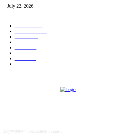
July 22, 2026
POPULAR CATEGORY
टेक्नॉलॉजी
1377
ताज्या बातम्या
1104
देश-विदेश
995
आरोग्य
968
मनोरंजन
919
शहर
882
राजकीय
144
उद्योग
75
ABOUT US
✍🏻मुख्यसंपादक - Babasaheb Sasane .