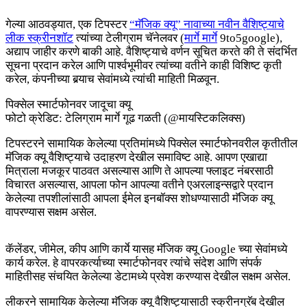
गेल्या आठवड्यात, एक टिपस्टर
“मॅजिक क्यू” नावाच्या नवीन वैशिष्ट्याचे
लीक स्क्रीनशॉट
त्यांच्या टेलीग्राम चॅनेलवर (
मार्गे मार्गे
9to5google),
अद्याप जाहीर करणे बाकी आहे. वैशिष्ट्याचे वर्णन सूचित करते की ते संदर्भित
सूचना प्रदान करेल आणि पार्श्वभूमीवर त्यांच्या वतीने काही विशिष्ट कृती
करेल, कंपनीच्या बर्‍याच सेवांमध्ये त्यांची माहिती मिळवून.
पिक्सेल स्मार्टफोनवर जादूचा क्यू
फोटो क्रेडिट: टेलिग्राम मार्गे गूढ गळती (@मायस्टिकलिक्स)
टिपस्टरने सामायिक केलेल्या प्रतिमांमध्ये पिक्सेल स्मार्टफोनवरील कृतीतील
मॅजिक क्यू वैशिष्ट्याचे उदाहरण देखील समाविष्ट आहे. आपण एखाद्या
मित्राला मजकूर पाठवत असल्यास आणि ते आपल्या फ्लाइट नंबरसाठी
विचारत असल्यास, आपला फोन आपल्या वतीने एअरलाइन्सद्वारे प्रदान
केलेल्या तपशीलांसाठी आपला ईमेल इनबॉक्स शोधण्यासाठी मॅजिक क्यू
वापरण्यास सक्षम असेल.
कॅलेंडर, जीमेल, कीप आणि कार्ये यासह मॅजिक क्यू Google च्या सेवांमध्ये
कार्य करेल. हे वापरकर्त्याच्या स्मार्टफोनवर त्यांचे संदेश आणि संपर्क
माहितीसह संचयित केलेल्या डेटामध्ये प्रवेश करण्यास देखील सक्षम असेल.
लीकरने सामायिक केलेल्या मॅजिक क्यू वैशिष्ट्यासाठी स्क्रीनग्रॅब देखील