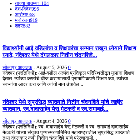
ताज्या बातम्या
1104
देश-विदेश
995
आरोग्य
968
मनोरंजन
919
शहर
882
विद्यार्थ्यांनी आई-वडिलांचा व शिक्षकांचा सन्मान राखून ध्येयाने शिक्षण
घ्यावे, नंदेश्वर येथे दंगलकार नितीन चंदनशिवे...
सोलापूर आजतक
-
August 5, 2026
0
नंदेश्वर (प्रतिनिधी): आई-वडील अत्यंत प्रतिकूल परिस्थितीतून मुलांना शिक्षण
देतात. त्यांच्या कष्टांचे चीज करण्यासाठी प्रामाणिकपणे शिक्षण घ्या, त्यांच्या
स्वप्नांचा आदर करा आणि त्यांची मान उंचावेल...
नंदेश्वर येथे सुप्रसिद्ध व्याख्याते नितीन चंदनशिवे यांचे जाहीर
व्याख्यान, स्व.दादासाहेब येसू मेटकरी व स्व.समाबाई...
सोलापूर आजतक
-
August 4, 2026
0
नंदेश्वर (प्रतिनिधी): स्व. दादासाहेब येसू मेटकरी व स्व. समाबाई दादासाहेब
मेटकरी यांच्या संयुक्त पुण्यस्मरणानिमित्त महाराष्ट्रातील सुप्रसिद्ध व्याख्याते
तथा दंगलकार कवी नितीन चंदनशिवे यांचे प्रेरणादायी...