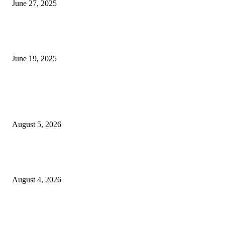
June 27, 2025
नाग पंचामी २०२25: नागपंचमी जुलैच्या या तारखेला साजरा केला जाईल, पूजा मुहर्ट आणि म
जाणून घ्या
June 19, 2025
POPULAR POSTS
विद्यार्थ्यांनी आई-वडिलांचा व शिक्षकांचा सन्मान राखून ध्येयाने शिक्षण घ्यावे, नंदेश्वर येथे 
नितीन चंदनशिवे यांचे प्रेरणादायी व्याख्यान संपन्न
August 5, 2026
नंदेश्वर येथे सुप्रसिद्ध व्याख्याते नितीन चंदनशिवे यांचे जाहीर व्याख्यान, स्व.दादासाहेब येस
मेटकरी व स्व.समाबाई दादासाहेब मेटकरी यांच्या पुण्यस्मरणानिमित्त होणार व्याख्यान
August 4, 2026
स्तुत्य उपक्रम…रामेश्वर मासाळ यांच्या संकल्पनेचे आमदार समाधान आवताडे यांनी केले
कौतुक,शाळा व गावाच्या विकासासाठी निधी देण्यास कटिबद्ध – आ. समाधान आवताडे