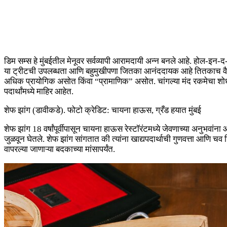
डिम सम्स हे मुंबईतील मेनूवर सर्वव्यापी आरामदायी अन्न बनले आहे. होल-इन-द-वॉ
या ट्रीटची उपलब्धता आणि बहुमुखीपणा जितका आनंददायक आहे तितकाच वैविध
अधिक प्रायोगिक असोत किंवा “प्रामाणिक” असोत. चांगल्या मंद रकमेचा शोध आ
पदार्थांमध्ये माहिर आहेत.
शेफ झांग (डावीकडे). फोटो क्रेडिट: चायना हाऊस, ग्रँड हयात मुंबई
शेफ झांग 18 वर्षांपूर्वीपासून चायना हाऊस रेस्टॉरंटमध्ये जेवणाच्या अनु
जुळवून घेतले. शेफ झांग सांगतात की त्यांना खाद्यपदार्थाची गुणवत्ता आणि चव ट
वापरल्या जाणाऱ्या बदकाच्या मांसापर्यंत.