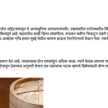
ल जॉइंट्सपासून ते अत्याधुनिक आस्थापनांपर्यंत, रस्त्यावरील स्टॉल्सवरील विचित्
्यपूर्ण आहे. शहरातील काही डिनर लोकप्रिय, रुचकर चवींना चिकटून राहणे प
म्हाला ग्रँड हयात मुंबई येथील चायना हाऊस रेस्टॉरंटमध्ये घेऊन गेला. त्या
भवांना आकार देत आहे. जवळजवळ दोन दशकांहून अधिक काळ, त्याने केवळ आपल्या 
िकवून ठेवण्यास अनुमती देणारा एक महत्त्वाचा घटक म्हणजे डिशेससाठी योग्य साहित