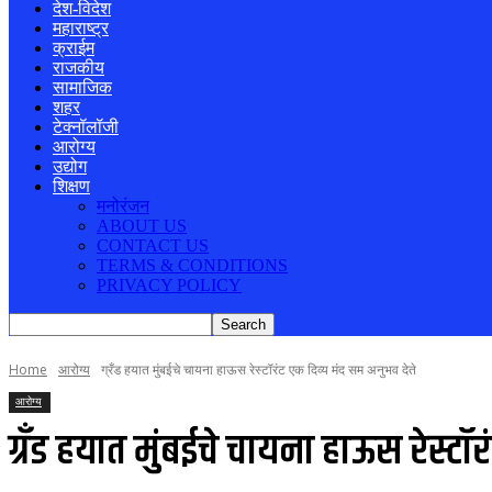
देश-विदेश
महाराष्ट्र
क्राईम
राजकीय
सामाजिक
शहर
टेक्नॉलॉजी
आरोग्य
उद्योग
शिक्षण
मनोरंजन
ABOUT US
CONTACT US
TERMS & CONDITIONS
PRIVACY POLICY
Home
आरोग्य
ग्रँड हयात मुंबईचे चायना हाऊस रेस्टॉरंट एक दिव्य मंद सम अनुभव देते
आरोग्य
ग्रँड हयात मुंबईचे चायना हाऊस रेस्टॉ