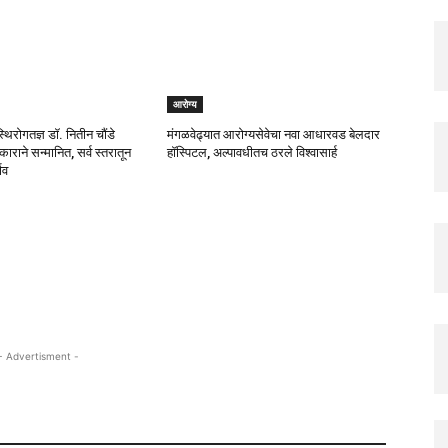
आरोग्य
्थिरोगतज्ञ डॉ. नितीन चौंडे
मंगळवेढ्यात आरोग्यसेवेचा नवा आधारवड बेलदार
काराने सन्मानित, सर्व स्तरातून
हॉस्पिटल, अल्पावधीतच ठरले विश्वासार्ह
ाव
- Advertisment -