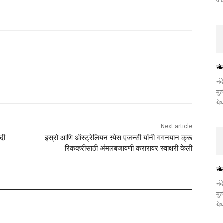
वाढ
सो
नंद
मुल
ये
Next article
दी
इस्रो आणि ऑस्ट्रेलियन स्पेस एजन्सी यांनी गगनयान क्रू
रिकव्हरीसाठी अंमलबजावणी करारावर स्वाक्षरी केली
सो
नंद
मुल
ये