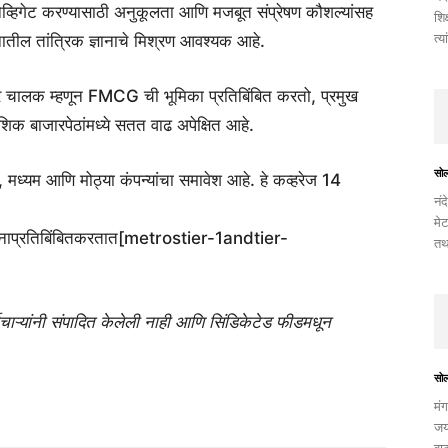
े नेव्हिगेट करण्यासाठी अनुकूलता आणि मजबूत संप्रेषण कौशल्यांसह
शिक
त्य
नातील तांत्रिक ज्ञानाचे मिश्रण आवश्यक आहे.
ोजगार चालक म्हणून FMCG ची भूमिका प्रतिबिंबित करतो, प्रमुख
शिक बाजारपेठांमध्ये सतत वाढ अपेक्षित आहे.
सो
, मध्यम आणि मोठ्या कंपन्यांचा समावेश आहे. हे कव्हरेज 14
नंद
मेट
वनाप्रतिबिंबितकरतात[metrostier-1andtier-
तथ
चाऱ्यांनी संपादित केलेली नाही आणि सिंडिकेटेड फीडमधून
सो
मंग
जयं