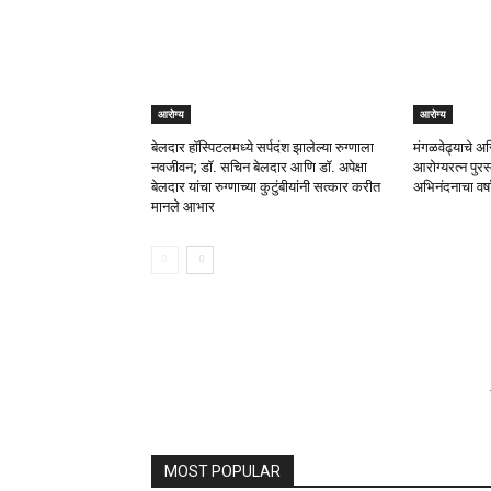
आरोग्य
आरोग्य
बेलदार हॉस्पिटलमध्ये सर्पदंश झालेल्या रुग्णाला
मंगळवेढ्याचे अस
नवजीवन; डॉ. सचिन बेलदार आणि डॉ. अपेक्षा
आरोग्यरत्न पुरस्
बेलदार यांचा रुग्णाच्या कुटुंबीयांनी सत्कार करीत
अभिनंदनाचा वर्ष
मानले आभार
MOST POPULAR