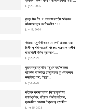
प्रकरणी संजय कोरे यास जन्मठेपेची शिक्षा,...
July 20, 2026
हून्नूर येथे जि. प. सदस्य प्रदीप खांडेकर
यांच्या प्रमुख उपस्थितीत १००...
July 18, 2026
नंदेश्वर-जुनोनी रस्त्यालगतची धोकादायक
विहीर बुजविण्यासाठी नंदेश्वर ग्रामपंचायतीने
बोलाविली विशेष ग्रामसभा;...
July 2, 2026
मुख्यमंत्री ग्रामीण पशुधन उद्योजकता
योजनेत मंगळवेढा तालुक्याचा दुग्धव्यवसाय
समाविष्ट करा, जिल्हा...
July 2, 2026
नंदेश्वर ग्रामपंचायत निवडणुकीच्या
पार्श्वभूमीवर, नंदेश्वर पोलीस स्टेशन,
प्राथमिक आरोग्य केंद्रासह प्रलंबित...
June 25, 2026