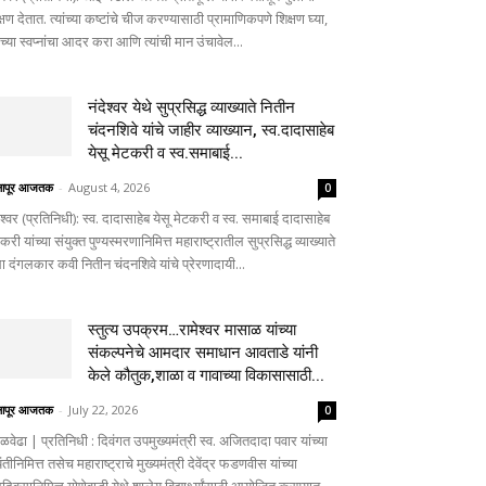
्षण देतात. त्यांच्या कष्टांचे चीज करण्यासाठी प्रामाणिकपणे शिक्षण घ्या,
ांच्या स्वप्नांचा आदर करा आणि त्यांची मान उंचावेल...
नंदेश्वर येथे सुप्रसिद्ध व्याख्याते नितीन
चंदनशिवे यांचे जाहीर व्याख्यान, स्व.दादासाहेब
येसू मेटकरी व स्व.समाबाई...
लापूर आजतक
-
August 4, 2026
0
ेश्वर (प्रतिनिधी): स्व. दादासाहेब येसू मेटकरी व स्व. समाबाई दादासाहेब
करी यांच्या संयुक्त पुण्यस्मरणानिमित्त महाराष्ट्रातील सुप्रसिद्ध व्याख्याते
ा दंगलकार कवी नितीन चंदनशिवे यांचे प्रेरणादायी...
स्तुत्य उपक्रम…रामेश्वर मासाळ यांच्या
संकल्पनेचे आमदार समाधान आवताडे यांनी
केले कौतुक,शाळा व गावाच्या विकासासाठी...
लापूर आजतक
-
July 22, 2026
0
ळवेढा | प्रतिनिधी : दिवंगत उपमुख्यमंत्री स्व. अजितदादा पवार यांच्या
तीनिमित्त तसेच महाराष्ट्राचे मुख्यमंत्री देवेंद्र फडणवीस यांच्या