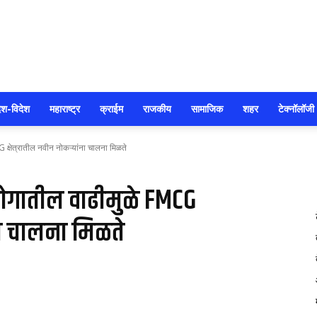
सोलापूर
ेश-विदेश
महाराष्ट्र
क्राईम
राजकीय
सामाजिक
शहर
टेक्नॉलॉजी
G क्षेत्रातील नवीन नोकऱ्यांना चालना मिळते
आजतक
उद्योगातील वाढीमुळे FMCG
ंना चालना मिळते
104