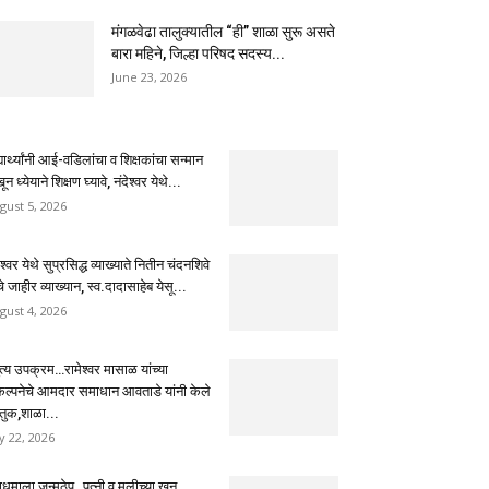
मंगळवेढा तालुक्यातील “ही” शाळा सुरू असते
बारा महिने, जिल्हा परिषद सदस्य...
June 23, 2026
्यार्थ्यांनी आई-वडिलांचा व शिक्षकांचा सन्मान
ून ध्येयाने शिक्षण घ्यावे, नंदेश्वर येथे...
gust 5, 2026
ेश्वर येथे सुप्रसिद्ध व्याख्याते नितीन चंदनशिवे
चे जाहीर व्याख्यान, स्व.दादासाहेब येसू...
gust 4, 2026
ुत्य उपक्रम…रामेश्वर मासाळ यांच्या
कल्पनेचे आमदार समाधान आवताडे यांनी केले
तुक,शाळा...
ly 22, 2026
धमाला जन्मठेप..पत्नी व मुलीच्या खून