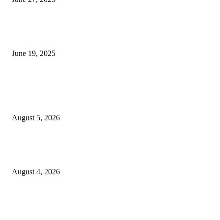
नाग पंचामी २०२25: नागपंचमी जुलैच्या या तारखेला साजरा केला जाईल, पूजा मुहर्ट आणि म
जाणून घ्या
June 19, 2025
POPULAR POSTS
विद्यार्थ्यांनी आई-वडिलांचा व शिक्षकांचा सन्मान राखून ध्येयाने शिक्षण घ्यावे, नंदेश्वर येथे 
नितीन चंदनशिवे यांचे प्रेरणादायी व्याख्यान संपन्न
August 5, 2026
नंदेश्वर येथे सुप्रसिद्ध व्याख्याते नितीन चंदनशिवे यांचे जाहीर व्याख्यान, स्व.दादासाहेब येस
मेटकरी व स्व.समाबाई दादासाहेब मेटकरी यांच्या पुण्यस्मरणानिमित्त होणार व्याख्यान
August 4, 2026
स्तुत्य उपक्रम…रामेश्वर मासाळ यांच्या संकल्पनेचे आमदार समाधान आवताडे यांनी केले
कौतुक,शाळा व गावाच्या विकासासाठी निधी देण्यास कटिबद्ध – आ. समाधान आवताडे