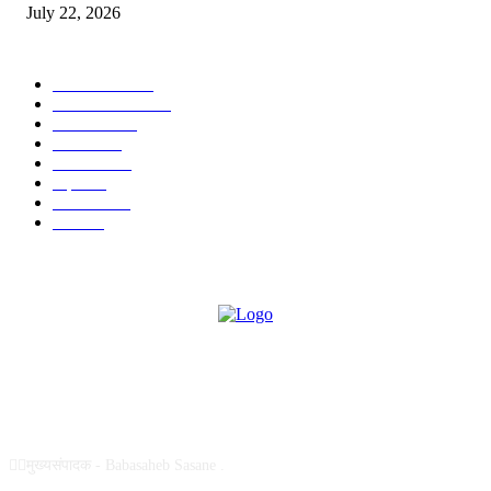
July 22, 2026
POPULAR CATEGORY
टेक्नॉलॉजी
1377
ताज्या बातम्या
1104
देश-विदेश
995
आरोग्य
968
मनोरंजन
919
शहर
882
राजकीय
144
उद्योग
75
ABOUT US
✍🏻मुख्यसंपादक - Babasaheb Sasane .