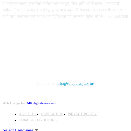
या संकेतस्थळावर प्रकाशित झालेला सर्व मजकूर, लेख आणि त्याचे हक्क , जबाबदारी''
संबंधित लेखकांकडे आहेत. प्रसिद्ध झालेल्या मजकुराशी संपादक सहमत असतीलच असे
नाही याचे उल्लंघन करणाऱ्यांवर कायदेशीर कारवाई करण्यात येईल. संपर्क :- 9545607038
FOLLOW US
Contact us:
info@solapuraajtak.in/
Web Design by:
MKdigitalseva.com
ABOUT US
CONTACT US
PRIVACY POLICY
TERMS & CONDITIONS
Select Language
▼