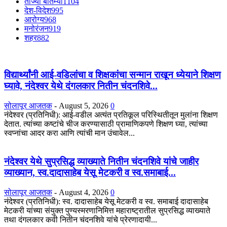
ताज्या बातम्या
1104
देश-विदेश
995
आरोग्य
968
मनोरंजन
919
शहर
882
विद्यार्थ्यांनी आई-वडिलांचा व शिक्षकांचा सन्मान राखून ध्येयाने शिक्षण
घ्यावे, नंदेश्वर येथे दंगलकार नितीन चंदनशिवे...
सोलापूर आजतक
-
August 5, 2026
0
नंदेश्वर (प्रतिनिधी): आई-वडील अत्यंत प्रतिकूल परिस्थितीतून मुलांना शिक्षण
देतात. त्यांच्या कष्टांचे चीज करण्यासाठी प्रामाणिकपणे शिक्षण घ्या, त्यांच्या
स्वप्नांचा आदर करा आणि त्यांची मान उंचावेल...
नंदेश्वर येथे सुप्रसिद्ध व्याख्याते नितीन चंदनशिवे यांचे जाहीर
व्याख्यान, स्व.दादासाहेब येसू मेटकरी व स्व.समाबाई...
सोलापूर आजतक
-
August 4, 2026
0
नंदेश्वर (प्रतिनिधी): स्व. दादासाहेब येसू मेटकरी व स्व. समाबाई दादासाहेब
मेटकरी यांच्या संयुक्त पुण्यस्मरणानिमित्त महाराष्ट्रातील सुप्रसिद्ध व्याख्याते
तथा दंगलकार कवी नितीन चंदनशिवे यांचे प्रेरणादायी...