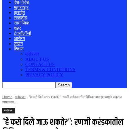
देश-विदेश
महाराष्ट्र
क्राईम
राजकीय
सामाजिक
शहर
टेक्नॉलॉजी
आरोग्य
उद्योग
शिक्षण
मनोरंजन
ABOUT US
CONTACT US
TERMS & CONDITIONS
PRIVACY POLICY
Home
मनोरंजन
"हे कसे दिले जाऊ शकते?": रणजी करंडकातील विचित्र बाद झाल्यामुळे रुतुराज
गायकवाड...
मनोरंजन
“हे कसे दिले जाऊ शकते?”: रणजी करंडकातील