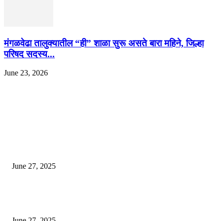
मंगळवेढा तालुक्यातील “ही” शाळा सुरू असते बारा महिने, जिल्हा
परिषद सदस्य...
June 23, 2026
EDITOR PICKS
इराणने पुन्हा अण्वस्त्र कार्यक्रम सुरू केल्यास अमेरिकेच्या नवीन धमकीचा अमेरिका पुन्हा
अण्वस्त्र कार्यक्रमावर बॉम्ब करेल
June 27, 2025
शिव लिंगा आणि ज्योतिर्लिंग यांच्यात काय फरक आहे, यापैकी किती प्रकारचे आहेत, देशात
ज्योतिर्लिंग आहेत, त्यांना येथे माहित आहे …
June 27, 2025