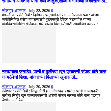
समाधान आवताडे यांनी केले कौतुक,शाळा व गावाच्या विकासासाठी...
सोलापूर आजतक
-
July 22, 2026
0
मंगळवेढा | प्रतिनिधी : दिवंगत उपमुख्यमंत्री स्व. अजितदादा पवार यांच्या
जयंतीनिमित्त तसेच महाराष्ट्राचे मुख्यमंत्री देवेंद्र फडणवीस यांच्या
वाढदिवसानिमित्त गोणेवाडी येथे शालेय विद्यार्थ्यांसाठी आयोजित करण्यात...
नराधमाला जन्मठेप..पत्नी व मुलीच्या खून प्रकरणी संजय कोरे यास
जन्मठेपेची शिक्षा, मांजरांच्या पिलाच्या खुनासाठी...
सोलापूर आजतक
-
July 20, 2026
0
नंदेश्वर / प्रतिनिधी : सिद्धनकेरी (ता. मंगळवेढा) येथील पत्नी व अल्पवयीन
मुलीचा निर्घृण खून केल्याप्रकरणी आरोपी संजय नागप्पा कोरे यास पंढरपूर
येथील अतिरिक्त...