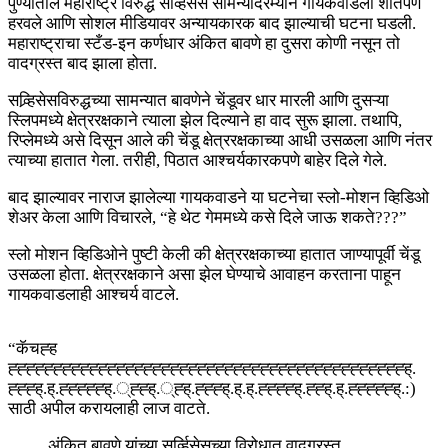
पुण्यातील महाराष्ट्र विरुद्ध सर्व्हिसेस सामन्यादरम्यान गायकवाडला शांतपणे
हरवले आणि सोशल मीडियावर अन्यायकारक बाद झाल्याची घटना घडली.
महाराष्ट्राचा स्टँड-इन कर्णधार अंकित बावणे हा दुसरा कोणी नसून तो
वादग्रस्त बाद झाला होता.
सव्र्हिसेसविरुद्धच्या सामन्यात बावणेने चेंडूवर धार मारली आणि दुसऱ्या
स्लिपमध्ये क्षेत्ररक्षकाने त्याला झेल दिल्याने हा वाद सुरू झाला. तथापि,
रिप्लेमध्ये असे दिसून आले की चेंडू क्षेत्ररक्षकाच्या आधी उसळला आणि नंतर
त्याच्या हातात गेला. तरीही, पिठात आश्चर्यकारकपणे बाहेर दिले गेले.
बाद झाल्यावर नाराज झालेल्या गायकवाडने या घटनेचा स्लो-मोशन व्हिडिओ
शेअर केला आणि विचारले, “हे थेट गेममध्ये कसे दिले जाऊ शकते???”
स्लो मोशन व्हिडिओने पुष्टी केली की क्षेत्ररक्षकाच्या हातात जाण्यापूर्वी चेंडू
उसळला होता. क्षेत्ररक्षकाने असा झेल घेण्याचे आवाहन करताना पाहून
गायकवाडलाही आश्चर्य वाटले.
“कॅचह्ह
ह्ह्ह्ह्ह्ह्ह्ह्ह्ह्ह्ह्ह्ह्ह्ह्ह्ह्ह्ह्ह्ह्ह्ह्ह्ह्ह्ह्ह्ह्ह्ह्ह्ह्ह्ह्ह्ह्ह्ह्ह्ह्ह्ह्ह्.
ह्ह्ह्ह्.ह्.ह्ह्ह्ह्ह्ह्.्ह्ह्ह्.्ह्ह्.ह्ह्ह्ह्.ह्.ह्.ह्ह्ह्ह्ह्.ह्ह्ह्.ह्.ह्ह्ह्ह्ह्ह्.:)
साठी अपील करायलाही लाज वाटते.
अंकित बावणे यांच्या सर्व्हिसेसच्या विरोधात वादग्रस्त