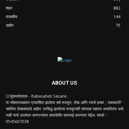
शहर
882
राजकीय
144
उद्योग
75
ABOUT US
✍🏻मुख्यसंपादक - Babasaheb Sasane .
या संकेतस्थळावर प्रकाशित झालेला सर्व मजकूर, लेख आणि त्याचे हक्क , जबाबदारी''
संबंधित लेखकांकडे आहेत. प्रसिद्ध झालेल्या मजकुराशी संपादक सहमत असतीलच असे
नाही याचे उल्लंघन करणाऱ्यांवर कायदेशीर कारवाई करण्यात येईल. संपर्क :-
9545607038