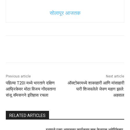
सोलापूर आजतक
Previous article
Next article
पहिल्या T20I मध्ये भारताने दक्षिण
ऑक्टोबरमध्ये शाकाहारी आणि मांसाहारी
आफ्रिकेवर मोठा विजय नोंदवताना
घरी शिजवलेले जेवण महाग झाले:
संजू सॅमसनने इतिहास रचला
अहवाल
RELATED ARTICLES
इराणने पुन्हा अण्वस्त्र कार्यक्रम सुरू केल्यास अमेरिकेच्या