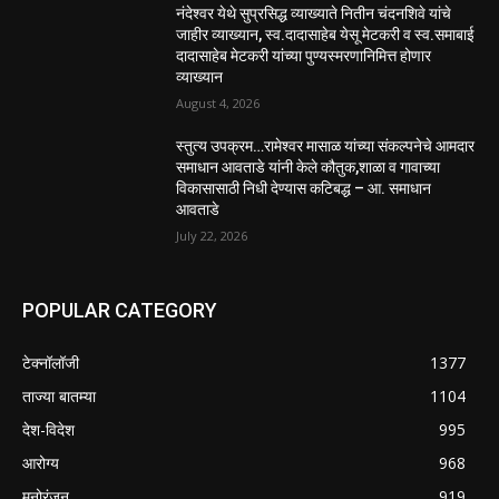
नंदेश्वर येथे सुप्रसिद्ध व्याख्याते नितीन चंदनशिवे यांचे
जाहीर व्याख्यान, स्व.दादासाहेब येसू मेटकरी व स्व.समाबाई
दादासाहेब मेटकरी यांच्या पुण्यस्मरणानिमित्त होणार
व्याख्यान
August 4, 2026
स्तुत्य उपक्रम…रामेश्वर मासाळ यांच्या संकल्पनेचे आमदार
समाधान आवताडे यांनी केले कौतुक,शाळा व गावाच्या
विकासासाठी निधी देण्यास कटिबद्ध – आ. समाधान
आवताडे
July 22, 2026
POPULAR CATEGORY
टेक्नॉलॉजी
1377
ताज्या बातम्या
1104
देश-विदेश
995
आरोग्य
968
मनोरंजन
919