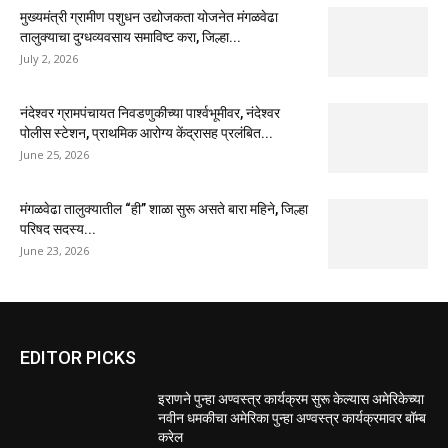
मुख्यमंत्री ग्रामीण पशुधन उद्योजकता योजनेत मंगळवेढा
तालुक्याचा दुग्धव्यवसाय समाविष्ट करा, जिल्हा...
July 2, 2026
नंदेश्वर ग्रामपंचायत निवडणुकीच्या पार्श्वभूमीवर, नंदेश्वर
पोलीस स्टेशन, प्राथमिक आरोग्य केंद्रासह प्रलंबित...
June 25, 2026
मंगळवेढा तालुक्यातील “ही” शाळा सुरू असते बारा महिने, जिल्हा
परिषद सदस्य...
June 23, 2026
EDITOR PICKS
इराणने पुन्हा अण्वस्त्र कार्यक्रम सुरू केल्यास अमेरिकेच्या
नवीन धमकीचा अमेरिका पुन्हा अण्वस्त्र कार्यक्रमावर बॉम्ब
करेल