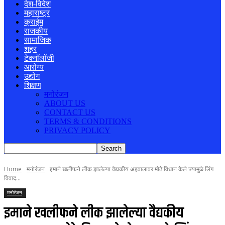
देश-विदेश
महाराष्ट्र
क्राईम
राजकीय
सामाजिक
शहर
टेक्नॉलॉजी
आरोग्य
उद्योग
शिक्षण
मनोरंजन
ABOUT US
CONTACT US
TERMS & CONDITIONS
PRIVACY POLICY
Home
मनोरंजन
इमाने खलीफने लीक झालेल्या वैद्यकीय अहवालावर मोठे विधान केले ज्यामुळे लिंग
विवाद...
मनोरंजन
इमाने खलीफने लीक झालेल्या वैद्यकीय