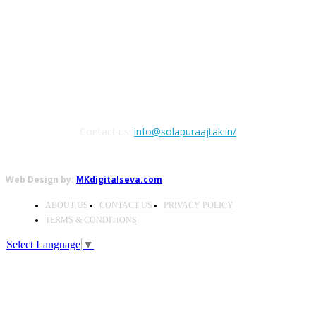
FOLLOW US
Contact us:
info@solapuraajtak.in/
Web Design by:
MKdigitalseva.com
ABOUT US
CONTACT US
PRIVACY POLICY
TERMS & CONDITIONS
Select Language
▼