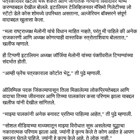
पत्रकारावर खटला भरू शकते आणि जागतिक नेत्यांनी विवादावर भाष्य
करण्याबद्दल देखील बोलले. इटालियन टेलिव्हिजनवर मॅसिमो गिलेटीच्या लो
स्टॅटो डेले कोस शोमध्ये उपस्थित असताना, अल्जेरियन बॉक्सरने संपूर्ण
वादाबद्दल खुलासा केला.
“मला राष्ट्राध्यक्ष मेलोनी यांचे विधान माहित नव्हते, परंतु मी पाहिले की अनेक
राजकारणी आणि अध्यक्ष कोणत्याही वास्तविक स्त्रोताशिवाय बोलतात,”
खलीफ म्हणाले.
ही टिप्पणी इटालियन अध्यक्ष जॉर्जिया मेलोनी यांच्या पंक्तीवरील टिप्पण्यांच्या
संदर्भात होती.
“आम्ही फ्रेंच पत्रकाराला कोर्टात भेटू,” ती पुढे म्हणाली.
ऑलिम्पिक पदक जिंकल्यापासून तिला मिळालेल्या लोकप्रियतेबद्दल आणि
वादाचा तिच्या जीवनावर आणि तिच्या पालकांवर कसा परिणाम झाला याबद्दल
खलीफ यांनी देखील सांगितले.
“माझ्या पालकांनी अनेक बनावट प्रतिमा पाहिल्या आहेत,” ती पुढे म्हणाली.
“सोशल मीडियाच्या माध्यमातून माझ्या विरोधात सुरू असलेल्या युद्धाचा
नकारात्मक परिणाम झाला आहे. ज्यांनी हे कृत्य केले ते कोण आहेत हे आपण
समजून घेतले पाहिजे. ज्यांनी हे कृत्य केले आहे, ते लोक नाही.”