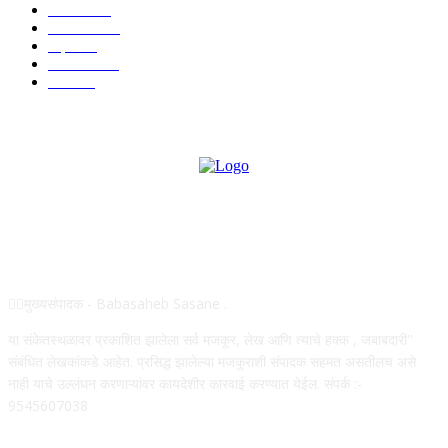
आरोग्य
968
मनोरंजन
919
शहर
882
राजकीय
144
उद्योग
75
ABOUT US
✍🏻मुख्यसंपादक - Babasaheb Sasane .
या संकेतस्थळावर प्रकाशित झालेला सर्व मजकूर, लेख आणि त्याचे हक्क , जबाबदारी''
संबंधित लेखकांकडे आहेत. प्रसिद्ध झालेल्या मजकुराशी संपादक सहमत असतीलच असे
नाही याचे उल्लंघन करणाऱ्यांवर कायदेशीर कारवाई करण्यात येईल. संपर्क :-
9545607038