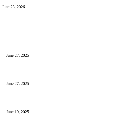
June 23, 2026
EDITOR PICKS
इराणने पुन्हा अण्वस्त्र कार्यक्रम सुरू केल्यास अमेरिकेच्या नवीन धमकीचा अमेरिका पुन्हा
अण्वस्त्र कार्यक्रमावर बॉम्ब करेल
June 27, 2025
शिव लिंगा आणि ज्योतिर्लिंग यांच्यात काय फरक आहे, यापैकी किती प्रकारचे आहेत, देशात
ज्योतिर्लिंग आहेत, त्यांना येथे माहित आहे …
June 27, 2025
नाग पंचामी २०२25: नागपंचमी जुलैच्या या तारखेला साजरा केला जाईल, पूजा मुहर्ट आणि म
जाणून घ्या
June 19, 2025