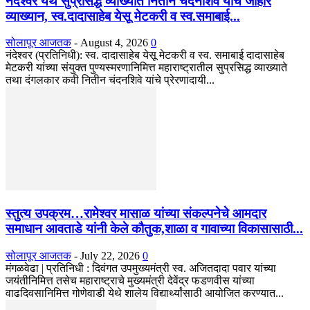
नंदेश्वर येथे सुप्रसिद्ध व्याख्याते नितीन चंदनशिवे यांचे जाहीर
व्याख्यान, स्व.दादासाहेब येसू मेटकरी व स्व.समाबाई...
सोलापूर आजतक
-
August 4, 2026
0
नंदेश्वर (प्रतिनिधी): स्व. दादासाहेब येसू मेटकरी व स्व. समाबाई दादासाहेब
मेटकरी यांच्या संयुक्त पुण्यस्मरणानिमित्त महाराष्ट्रातील सुप्रसिद्ध व्याख्याते
तथा दंगलकार कवी नितीन चंदनशिवे यांचे प्रेरणादायी...
स्तुत्य उपक्रम…रामेश्वर मासाळ यांच्या संकल्पनेचे आमदार
समाधान आवताडे यांनी केले कौतुक,शाळा व गावाच्या विकासासाठी...
सोलापूर आजतक
-
July 22, 2026
0
मंगळवेढा | प्रतिनिधी : दिवंगत उपमुख्यमंत्री स्व. अजितदादा पवार यांच्या
जयंतीनिमित्त तसेच महाराष्ट्राचे मुख्यमंत्री देवेंद्र फडणवीस यांच्या
वाढदिवसानिमित्त गोणेवाडी येथे शालेय विद्यार्थ्यांसाठी आयोजित करण्यात...