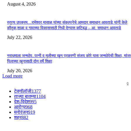
August 4, 2026
स्तुत्य उपक्रम…रामेश्वर मासाळ यांच्या संकल्पनेचे आमदार समाधान आवताडे यांनी केले
कौतुक,शाळा व गावाच्या विकासासाठी निधी देण्यास कटिबद्ध – आ. समाधान आवताडे
July 22, 2026
नराधमाला जन्मठेप..पत्नी व मुलीच्या खून प्रकरणी संजय कोरे यास जन्मठेपेची शिक्षा, मांजरा
पिलाच्या खुनासाठी दोन वर्षे शिक्षा
July 20, 2026
Load more
0
टेक्नॉलॉजी
1377
ताज्या बातम्या
1104
देश-विदेश
995
आरोग्य
968
मनोरंजन
919
शहर
882