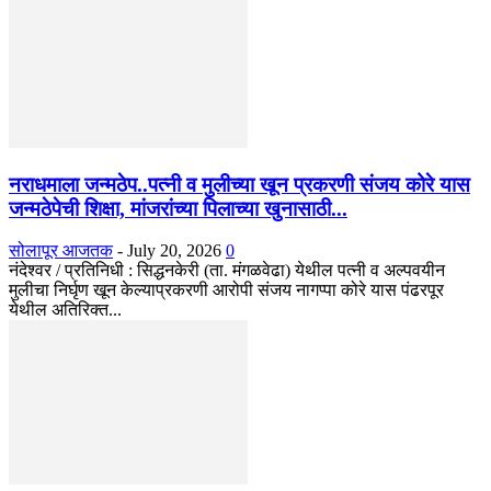
नराधमाला जन्मठेप..पत्नी व मुलीच्या खून प्रकरणी संजय कोरे यास
जन्मठेपेची शिक्षा, मांजरांच्या पिलाच्या खुनासाठी...
सोलापूर आजतक
-
July 20, 2026
0
नंदेश्वर / प्रतिनिधी : सिद्धनकेरी (ता. मंगळवेढा) येथील पत्नी व अल्पवयीन
मुलीचा निर्घृण खून केल्याप्रकरणी आरोपी संजय नागप्पा कोरे यास पंढरपूर
येथील अतिरिक्त...