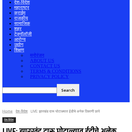
देश-विदेश
महाराष्ट्र
क्राईम
राजकीय
सामाजिक
शहर
टेक्नॉलॉजी
आरोग्य
उद्योग
शिक्षण
मनोरंजन
ABOUT US
CONTACT US
TERMS & CONDITIONS
PRIVACY POLICY
Home
देश-विदेश
LIVE: झारखंड दारू घोटाळ्यात ईडीचे अनेक ठिकाणी छापे
देश-विदेश
LIVE: झारखंड दारू घोटाळ्यात ईडीचे अनेक