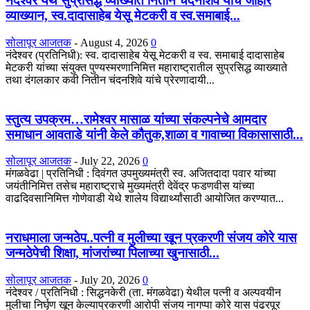
नंदेश्वर येथे सुप्रसिद्ध व्याख्याते नितीन चंदनशिवे यांचे जाहीर
व्याख्यान, स्व.दादासाहेब येसू मेटकरी व स्व.समाबाई...
सोलापूर आजतक
-
August 4, 2026
0
नंदेश्वर (प्रतिनिधी): स्व. दादासाहेब येसू मेटकरी व स्व. समाबाई दादासाहेब
मेटकरी यांच्या संयुक्त पुण्यस्मरणानिमित्त महाराष्ट्रातील सुप्रसिद्ध व्याख्याते
तथा दंगलकार कवी नितीन चंदनशिवे यांचे प्रेरणादायी...
स्तुत्य उपक्रम…रामेश्वर मासाळ यांच्या संकल्पनेचे आमदार
समाधान आवताडे यांनी केले कौतुक,शाळा व गावाच्या विकासासाठी...
सोलापूर आजतक
-
July 22, 2026
0
मंगळवेढा | प्रतिनिधी : दिवंगत उपमुख्यमंत्री स्व. अजितदादा पवार यांच्या
जयंतीनिमित्त तसेच महाराष्ट्राचे मुख्यमंत्री देवेंद्र फडणवीस यांच्या
वाढदिवसानिमित्त गोणेवाडी येथे शालेय विद्यार्थ्यांसाठी आयोजित करण्यात...
नराधमाला जन्मठेप..पत्नी व मुलीच्या खून प्रकरणी संजय कोरे यास
जन्मठेपेची शिक्षा, मांजरांच्या पिलाच्या खुनासाठी...
सोलापूर आजतक
-
July 20, 2026
0
नंदेश्वर / प्रतिनिधी : सिद्धनकेरी (ता. मंगळवेढा) येथील पत्नी व अल्पवयीन
मुलीचा निर्घृण खून केल्याप्रकरणी आरोपी संजय नागप्पा कोरे यास पंढरपूर