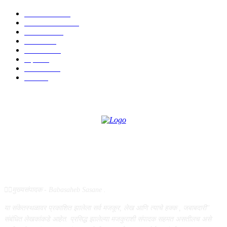
टेक्नॉलॉजी
1377
ताज्या बातम्या
1104
देश-विदेश
995
आरोग्य
968
मनोरंजन
919
शहर
882
राजकीय
144
उद्योग
75
ABOUT US
✍🏻मुख्यसंपादक - Babasaheb Sasane .
या संकेतस्थळावर प्रकाशित झालेला सर्व मजकूर, लेख आणि त्याचे हक्क , जबाबदारी''
संबंधित लेखकांकडे आहेत. प्रसिद्ध झालेल्या मजकुराशी संपादक सहमत असतीलच असे