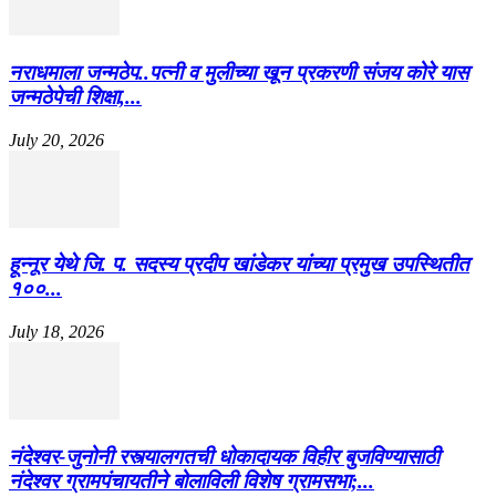
नराधमाला जन्मठेप..पत्नी व मुलीच्या खून प्रकरणी संजय कोरे यास
जन्मठेपेची शिक्षा,...
July 20, 2026
हून्नूर येथे जि. प. सदस्य प्रदीप खांडेकर यांच्या प्रमुख उपस्थितीत
१००...
July 18, 2026
नंदेश्वर-जुनोनी रस्त्यालगतची धोकादायक विहीर बुजविण्यासाठी
नंदेश्वर ग्रामपंचायतीने बोलाविली विशेष ग्रामसभा;...