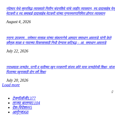
नंदेश्वर येथे सुप्रसिद्ध व्याख्याते नितीन चंदनशिवे यांचे जाहीर व्याख्यान, स्व.दादासाहेब येस
मेटकरी व स्व.समाबाई दादासाहेब मेटकरी यांच्या पुण्यस्मरणानिमित्त होणार व्याख्यान
August 4, 2026
स्तुत्य उपक्रम…रामेश्वर मासाळ यांच्या संकल्पनेचे आमदार समाधान आवताडे यांनी केले
कौतुक,शाळा व गावाच्या विकासासाठी निधी देण्यास कटिबद्ध – आ. समाधान आवताडे
July 22, 2026
नराधमाला जन्मठेप..पत्नी व मुलीच्या खून प्रकरणी संजय कोरे यास जन्मठेपेची शिक्षा, मांजरा
पिलाच्या खुनासाठी दोन वर्षे शिक्षा
July 20, 2026
Load more
0
टेक्नॉलॉजी
1377
ताज्या बातम्या
1104
देश-विदेश
995
आरोग्य
968