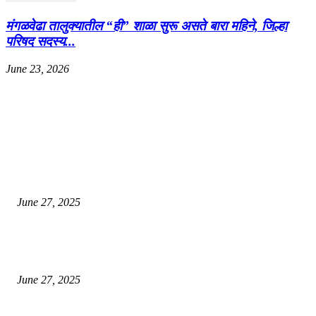
मंगळवेढा तालुक्यातील “ही” शाळा सुरू असते बारा महिने, जिल्हा
परिषद सदस्य...
June 23, 2026
EDITOR PICKS
इराणने पुन्हा अण्वस्त्र कार्यक्रम सुरू केल्यास अमेरिकेच्या नवीन धमकीचा अमेरिका पुन्हा
अण्वस्त्र कार्यक्रमावर बॉम्ब करेल
June 27, 2025
शिव लिंगा आणि ज्योतिर्लिंग यांच्यात काय फरक आहे, यापैकी किती प्रकारचे आहेत, देशात
ज्योतिर्लिंग आहेत, त्यांना येथे माहित आहे …
June 27, 2025