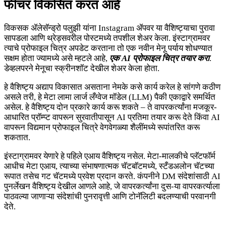
फीचर विकसित करत आहे
विकसक ॲलेसॅन्ड्रो पलुझी यांना Instagram ॲपवर या वैशिष्ट्याचा पुरावा
सापडला आणि थ्रेड्सवरील पोस्टमध्ये तपशील शेअर केला. इंस्टाग्रामवर
त्याचे प्रोफाइल चित्र अपडेट करताना तो एक नवीन मेनू पर्याय शोधण्यात
सक्षम होता ज्यामध्ये असे म्हटले आहे,
एक AI प्रोफाइल चित्र तयार करा
.
डेव्हलपरने मेनूचा स्क्रीनशॉट देखील शेअर केला होता.
हे वैशिष्ट्य अद्याप विकासात असताना नेमके कसे कार्य करेल हे सांगणे कठीण
असले तरी, हे मेटा लामा लार्ज लँग्वेज मॉडेल (LLM) पैकी एकाद्वारे समर्थित
असेल. हे वैशिष्ट्य दोन प्रकारे कार्य करू शकते – ते वापरकर्त्यांना मजकूर-
आधारित प्रॉम्प्ट वापरून सुरवातीपासून AI प्रतिमा तयार करू देते किंवा AI
वापरून विद्यमान प्रोफाइल चित्रे वेगवेगळ्या शैलींमध्ये रूपांतरित करू
शकतात.
इंस्टाग्रामवर येणारे हे पहिले एआय वैशिष्ट्य नसेल. मेटा-मालकीचे प्लॅटफॉर्म
आधीच मेटा एआय, त्याच्या संभाषणात्मक चॅटबॉटमध्ये, स्टँडअलोन चॅटच्या
रूपात तसेच गट चॅटमध्ये प्रवेश प्रदान करते. कंपनीने DM संदेशांसाठी AI
पुनर्लेखन वैशिष्ट्य देखील आणले आहे, जे वापरकर्त्यांना दुस-या वापरकर्त्याला
पाठवल्या जाणाऱ्या संदेशांची पुनरावृत्ती आणि टोनॅलिटी बदलण्याची परवानगी
देते.