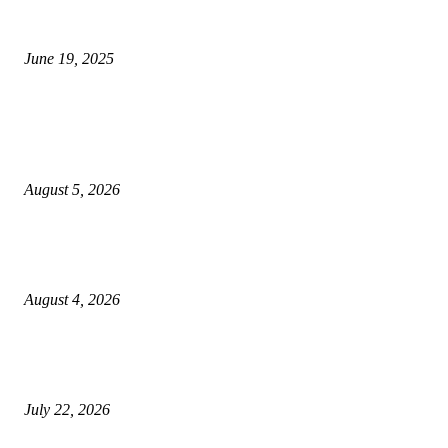
नाग पंचामी २०२25: नागपंचमी जुलैच्या या तारखेला साजरा केला जाईल, पूजा मुहर्ट आणि म
जाणून घ्या
June 19, 2025
POPULAR POSTS
विद्यार्थ्यांनी आई-वडिलांचा व शिक्षकांचा सन्मान राखून ध्येयाने शिक्षण घ्यावे, नंदेश्वर येथे 
नितीन चंदनशिवे यांचे प्रेरणादायी व्याख्यान संपन्न
August 5, 2026
नंदेश्वर येथे सुप्रसिद्ध व्याख्याते नितीन चंदनशिवे यांचे जाहीर व्याख्यान, स्व.दादासाहेब येस
मेटकरी व स्व.समाबाई दादासाहेब मेटकरी यांच्या पुण्यस्मरणानिमित्त होणार व्याख्यान
August 4, 2026
स्तुत्य उपक्रम…रामेश्वर मासाळ यांच्या संकल्पनेचे आमदार समाधान आवताडे यांनी केले
कौतुक,शाळा व गावाच्या विकासासाठी निधी देण्यास कटिबद्ध – आ. समाधान आवताडे
July 22, 2026
POPULAR CATEGORY