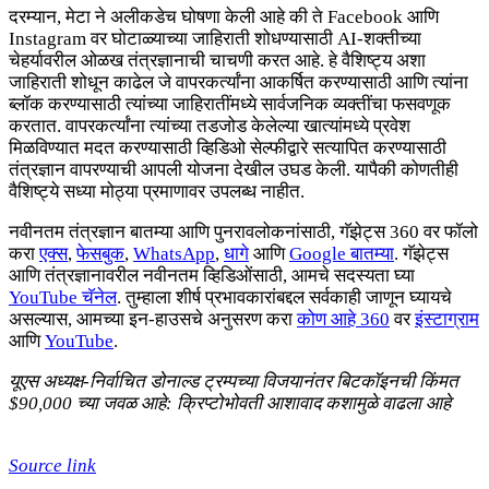
दरम्यान, मेटा ने अलीकडेच घोषणा केली आहे की ते Facebook आणि
Instagram वर घोटाळ्याच्या जाहिराती शोधण्यासाठी AI-शक्तीच्या
चेहर्यावरील ओळख तंत्रज्ञानाची चाचणी करत आहे. हे वैशिष्ट्य अशा
जाहिराती शोधून काढेल जे वापरकर्त्यांना आकर्षित करण्यासाठी आणि त्यांना
ब्लॉक करण्यासाठी त्यांच्या जाहिरातींमध्ये सार्वजनिक व्यक्तींचा फसवणूक
करतात. वापरकर्त्यांना त्यांच्या तडजोड केलेल्या खात्यांमध्ये प्रवेश
मिळविण्यात मदत करण्यासाठी व्हिडिओ सेल्फीद्वारे सत्यापित करण्यासाठी
तंत्रज्ञान वापरण्याची आपली योजना देखील उघड केली. यापैकी कोणतीही
वैशिष्ट्ये सध्या मोठ्या प्रमाणावर उपलब्ध नाहीत.
नवीनतम तंत्रज्ञान बातम्या आणि पुनरावलोकनांसाठी, गॅझेट्स 360 वर फॉलो
करा
एक्स
,
फेसबुक
,
WhatsApp
,
धागे
आणि
Google बातम्या
. गॅझेट्स
आणि तंत्रज्ञानावरील नवीनतम व्हिडिओंसाठी, आमचे सदस्यता घ्या
YouTube चॅनेल
. तुम्हाला शीर्ष प्रभावकारांबद्दल सर्वकाही जाणून घ्यायचे
असल्यास, आमच्या इन-हाउसचे अनुसरण करा
कोण आहे 360
वर
इंस्टाग्राम
आणि
YouTube
.
यूएस अध्यक्ष-निर्वाचित डोनाल्ड ट्रम्पच्या विजयानंतर बिटकॉइनची किंमत
$90,000 च्या जवळ आहे: क्रिप्टोभोवती आशावाद कशामुळे वाढला आहे
Source link