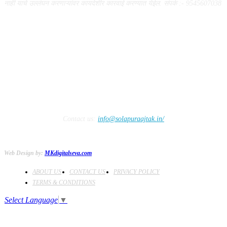
नाही याचे उल्लंघन करणाऱ्यांवर कायदेशीर कारवाई करण्यात येईल. संपर्क :- 9545607038
FOLLOW US
Contact us:
info@solapuraajtak.in/
Web Design by:
MKdigitalseva.com
ABOUT US
CONTACT US
PRIVACY POLICY
TERMS & CONDITIONS
Select Language
▼