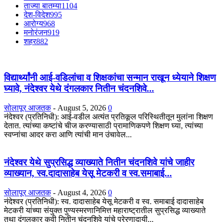
ताज्या बातम्या
1104
देश-विदेश
995
आरोग्य
968
मनोरंजन
919
शहर
882
विद्यार्थ्यांनी आई-वडिलांचा व शिक्षकांचा सन्मान राखून ध्येयाने शिक्षण
घ्यावे, नंदेश्वर येथे दंगलकार नितीन चंदनशिवे...
सोलापूर आजतक
-
August 5, 2026
0
नंदेश्वर (प्रतिनिधी): आई-वडील अत्यंत प्रतिकूल परिस्थितीतून मुलांना शिक्षण
देतात. त्यांच्या कष्टांचे चीज करण्यासाठी प्रामाणिकपणे शिक्षण घ्या, त्यांच्या
स्वप्नांचा आदर करा आणि त्यांची मान उंचावेल...
नंदेश्वर येथे सुप्रसिद्ध व्याख्याते नितीन चंदनशिवे यांचे जाहीर
व्याख्यान, स्व.दादासाहेब येसू मेटकरी व स्व.समाबाई...
सोलापूर आजतक
-
August 4, 2026
0
नंदेश्वर (प्रतिनिधी): स्व. दादासाहेब येसू मेटकरी व स्व. समाबाई दादासाहेब
मेटकरी यांच्या संयुक्त पुण्यस्मरणानिमित्त महाराष्ट्रातील सुप्रसिद्ध व्याख्याते
तथा दंगलकार कवी नितीन चंदनशिवे यांचे प्रेरणादायी...