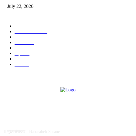
July 22, 2026
POPULAR CATEGORY
टेक्नॉलॉजी
1377
ताज्या बातम्या
1104
देश-विदेश
995
आरोग्य
968
मनोरंजन
919
शहर
882
राजकीय
144
उद्योग
75
ABOUT US
✍🏻मुख्यसंपादक - Babasaheb Sasane .