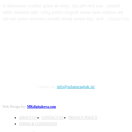
या संकेतस्थळावर प्रकाशित झालेला सर्व मजकूर, लेख आणि त्याचे हक्क , जबाबदारी''
संबंधित लेखकांकडे आहेत. प्रसिद्ध झालेल्या मजकुराशी संपादक सहमत असतीलच असे
नाही याचे उल्लंघन करणाऱ्यांवर कायदेशीर कारवाई करण्यात येईल. संपर्क :- 9545607038
FOLLOW US
Contact us:
info@solapuraajtak.in/
Web Design by:
MKdigitalseva.com
ABOUT US
CONTACT US
PRIVACY POLICY
TERMS & CONDITIONS