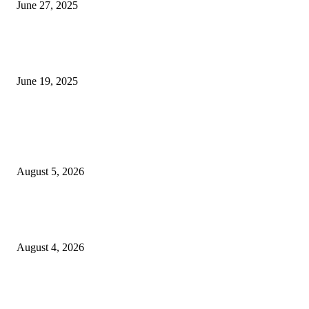
June 27, 2025
नाग पंचामी २०२25: नागपंचमी जुलैच्या या तारखेला साजरा केला जाईल, पूजा मुहर्ट आणि म
जाणून घ्या
June 19, 2025
POPULAR POSTS
विद्यार्थ्यांनी आई-वडिलांचा व शिक्षकांचा सन्मान राखून ध्येयाने शिक्षण घ्यावे, नंदेश्वर येथे 
नितीन चंदनशिवे यांचे प्रेरणादायी व्याख्यान संपन्न
August 5, 2026
नंदेश्वर येथे सुप्रसिद्ध व्याख्याते नितीन चंदनशिवे यांचे जाहीर व्याख्यान, स्व.दादासाहेब येस
मेटकरी व स्व.समाबाई दादासाहेब मेटकरी यांच्या पुण्यस्मरणानिमित्त होणार व्याख्यान
August 4, 2026
स्तुत्य उपक्रम…रामेश्वर मासाळ यांच्या संकल्पनेचे आमदार समाधान आवताडे यांनी केले
कौतुक,शाळा व गावाच्या विकासासाठी निधी देण्यास कटिबद्ध – आ. समाधान आवताडे