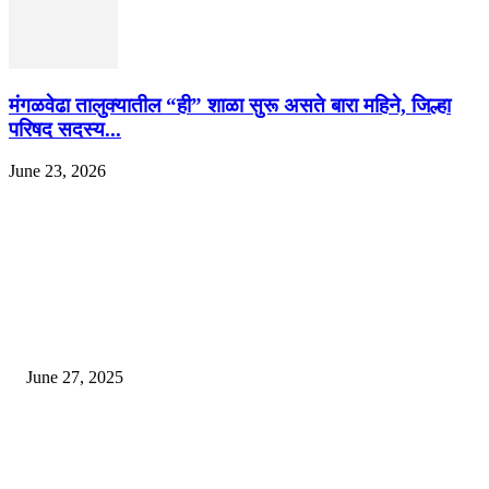
मंगळवेढा तालुक्यातील “ही” शाळा सुरू असते बारा महिने, जिल्हा
परिषद सदस्य...
June 23, 2026
EDITOR PICKS
इराणने पुन्हा अण्वस्त्र कार्यक्रम सुरू केल्यास अमेरिकेच्या नवीन धमकीचा अमेरिका पुन्हा
अण्वस्त्र कार्यक्रमावर बॉम्ब करेल
June 27, 2025
शिव लिंगा आणि ज्योतिर्लिंग यांच्यात काय फरक आहे, यापैकी किती प्रकारचे आहेत, देशात
ज्योतिर्लिंग आहेत, त्यांना येथे माहित आहे …