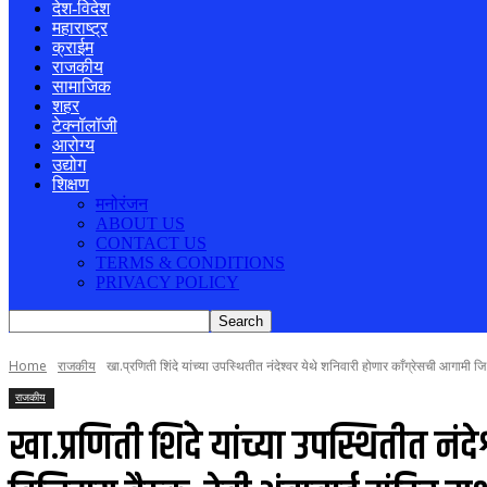
देश-विदेश
महाराष्ट्र
क्राईम
राजकीय
सामाजिक
शहर
टेक्नॉलॉजी
आरोग्य
उद्योग
शिक्षण
मनोरंजन
ABOUT US
CONTACT US
TERMS & CONDITIONS
PRIVACY POLICY
Home
राजकीय
खा.प्रणिती शिंदे यांच्या उपस्थितीत नंदेश्वर येथे शनिवारी होणार काँग्रेसची आगामी जि.
राजकीय
खा.प्रणिती शिंदे यांच्या उपस्थितीत न