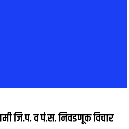
आगामी जि.प. व पं.स. निवडणूक विचार