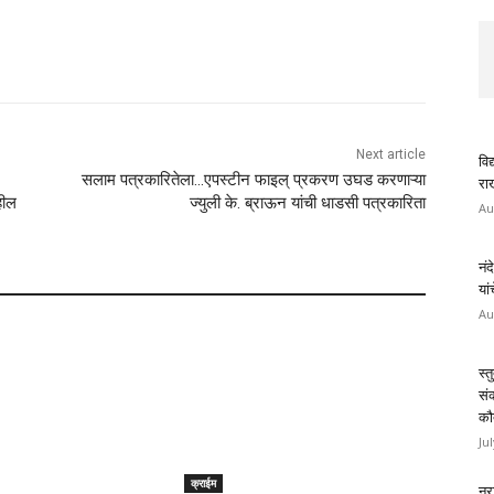
Next article
विद
सलाम पत्रकारितेला…एपस्टीन फाइल् प्रकरण उघड करणाऱ्या
राख
हील
ज्युली के. ब्राऊन यांची धाडसी पत्रकारिता
Au
नंद
यां
Au
स्त
सं
कौ
Ju
क्राईम
नरा