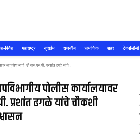
सोलापूर
ेश-विदेश
महाराष्ट्र
क्राईम
राजकीय
सामाजिक
शहर
टेक्नॉलॉजी
आक्रोश मोर्चा, डी‌.वाय‌‌.एस.पी. प्रशांत ढगळे यांचे...
आजतक
उपविभागीय पोलीस कार्यालयावर
.पी. प्रशांत ढगळे यांचे चौकशी
्वासन
0