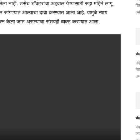
ा नाही. तसेच डॉक्टरांचा अहवाल येण्यासाठी सहा महिने लागू
शिक
त्य
न सांगण्यात आल्याचा दावा करण्यात आला आहे. यामुळे न्याय
यत्न केला जात असल्याचा संशयही व्यक्त करण्यात आला.
सो
नंद
मेट
तथ
सो
मंग
जयं