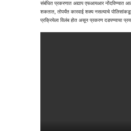
संबंधित प्रकरणात अद्याप एफआयआर नोंदविण्यात आलेल
शकतात, तोपर्यंत कारवाई शक्य नसल्याचे पोलिसांकडू
प्रक्रियेला विलंब होत असून प्रकरण दडपण्याचा प्र