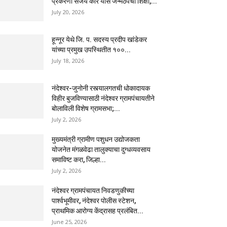
प्रकरणी संजय कोरे यास जन्मठेपेची शिक्षा,...
July 20, 2026
हून्नूर येथे जि. प. सदस्य प्रदीप खांडेकर
यांच्या प्रमुख उपस्थितीत १००...
July 18, 2026
नंदेश्वर-जुनोनी रस्त्यालगतची धोकादायक
विहीर बुजविण्यासाठी नंदेश्वर ग्रामपंचायतीने
बोलाविली विशेष ग्रामसभा;...
July 2, 2026
मुख्यमंत्री ग्रामीण पशुधन उद्योजकता
योजनेत मंगळवेढा तालुक्याचा दुग्धव्यवसाय
समाविष्ट करा, जिल्हा...
July 2, 2026
नंदेश्वर ग्रामपंचायत निवडणुकीच्या
पार्श्वभूमीवर, नंदेश्वर पोलीस स्टेशन,
प्राथमिक आरोग्य केंद्रासह प्रलंबित...
June 25, 2026