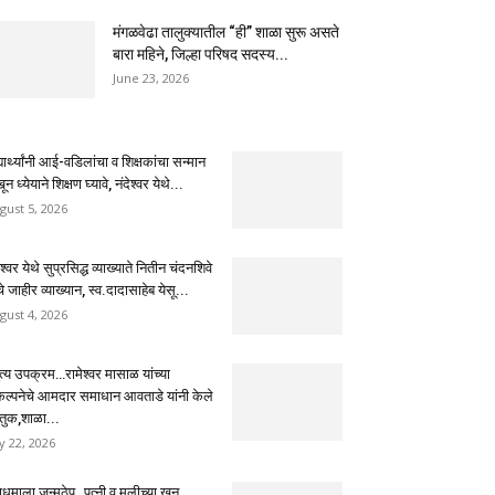
मंगळवेढा तालुक्यातील “ही” शाळा सुरू असते
बारा महिने, जिल्हा परिषद सदस्य...
June 23, 2026
्यार्थ्यांनी आई-वडिलांचा व शिक्षकांचा सन्मान
ून ध्येयाने शिक्षण घ्यावे, नंदेश्वर येथे...
gust 5, 2026
ेश्वर येथे सुप्रसिद्ध व्याख्याते नितीन चंदनशिवे
चे जाहीर व्याख्यान, स्व.दादासाहेब येसू...
gust 4, 2026
ुत्य उपक्रम…रामेश्वर मासाळ यांच्या
कल्पनेचे आमदार समाधान आवताडे यांनी केले
तुक,शाळा...
ly 22, 2026
धमाला जन्मठेप..पत्नी व मुलीच्या खून