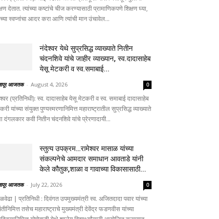
्षण देतात. त्यांच्या कष्टांचे चीज करण्यासाठी प्रामाणिकपणे शिक्षण घ्या,
ांच्या स्वप्नांचा आदर करा आणि त्यांची मान उंचावेल...
नंदेश्वर येथे सुप्रसिद्ध व्याख्याते नितीन
चंदनशिवे यांचे जाहीर व्याख्यान, स्व.दादासाहेब
येसू मेटकरी व स्व.समाबाई...
लापूर आजतक
-
August 4, 2026
0
ेश्वर (प्रतिनिधी): स्व. दादासाहेब येसू मेटकरी व स्व. समाबाई दादासाहेब
करी यांच्या संयुक्त पुण्यस्मरणानिमित्त महाराष्ट्रातील सुप्रसिद्ध व्याख्याते
ा दंगलकार कवी नितीन चंदनशिवे यांचे प्रेरणादायी...
स्तुत्य उपक्रम…रामेश्वर मासाळ यांच्या
संकल्पनेचे आमदार समाधान आवताडे यांनी
केले कौतुक,शाळा व गावाच्या विकासासाठी...
लापूर आजतक
-
July 22, 2026
0
ळवेढा | प्रतिनिधी : दिवंगत उपमुख्यमंत्री स्व. अजितदादा पवार यांच्या
तीनिमित्त तसेच महाराष्ट्राचे मुख्यमंत्री देवेंद्र फडणवीस यांच्या