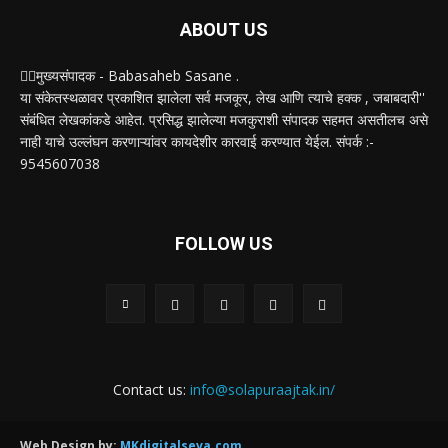
ABOUT US
✍🏻मुख्यसंपादक - Babasaheb Sasane .
या संकेतस्थळावर प्रकाशित झालेला सर्व मजकूर, लेख आणि त्याचे हक्क , जबाबदारी''
संबंधित लेखकांकडे आहेत. प्रसिद्ध झालेल्या मजकुराशी संपादक सहमत असतीलच असे
नाही याचे उल्लंघन करणाऱ्यांवर कायदेशीर कारवाई करण्यात येईल. संपर्क :-
9545607038
FOLLOW US
Contact us:
info@solapuraajtak.in/
Web Design by:
MKdigitalseva.com