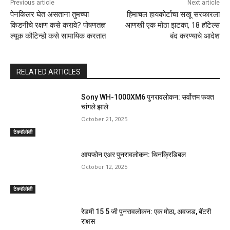
Previous article
Next article
पेनकिलर घेत असताना तुमच्या
हिमाचल हायकोर्टाचा सखू सरकारला
किडनीचे रक्षण कसे करावे? पोषणतज्ञ
आणखी एक मोठा झटका, 18 हॉटेल्स
ल्यूक कौटिन्हो कसे सामायिक करतात
बंद करण्याचे आदेश
RELATED ARTICLES
Sony WH-1000XM6 पुनरावलोकन: सर्वोत्तम फक्त
चांगले झाले
October 21, 2025
टेक्नॉलॉजी
आयफोन एअर पुनरावलोकन: थिनक्रिडिबल
October 12, 2025
टेक्नॉलॉजी
रेडमी 15 5 जी पुनरावलोकन: एक मोठा, अवजड, बॅटरी
राक्षस