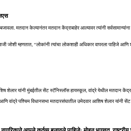
एसएस
हक्क बजावला. मतदान केल्यानंतर मतदान केंद्राबाहेर आल्यावर त्यांनी सर्वसामा
ैय्याजी जोशी म्हणतात, “लोकांनी त्यांचा लोकशाही अधिकार वापरला पाहिजे आ
ष शेलार यांनी मुंबईतील सेंट स्टॅनिस्लॉस हायस्कूल, वांद्रे येथील मतदान केंद
 आणि वांद्रे पश्चिम विधानसभा मतदारसंघातील उमेदवार आशिष शेलार यांनी सेंट पी
नागरिकाने आपले कर्तव्य बजावले पाहिजे: मोहन भागवत, राष्ट्रीय 