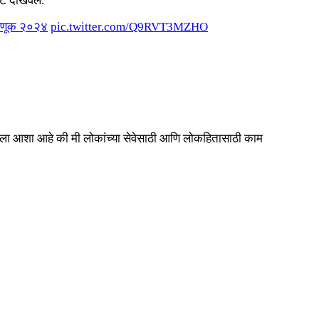
ोट दाखवले.
वडणूक २०२४
pic.twitter.com/Q9RVT3MZHO
… मला आशा आहे की मी लोकांच्या सेवेसाठी आणि लोकहितासाठी काम