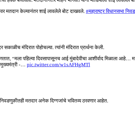
नाचा हक्क बजावला. मतदानानंतर मोहन भागवत यांनी मीडियाला शाई लावलेले ब
वर मतदान केल्यानंतर शाई लावलेले बोट दाखवले.
#महाराष्ट्र विधानसभा नि
सकाळीच मंदिरात पोहोचल्या. त्यांनी मंदिरात प्रार्थना केली.
सी म्हणतात, “मला पहिल्या दिवसापासूनच आई मुंबादेवीचा आशीर्वाद मिळाला आहे
मुख्यमंत्री -…
pic.twitter.com/w1sAFHgMTl
ा निवडणुकीतही मतदार अनेक दिग्गजांचे भवितव्य ठरवणार आहेत.