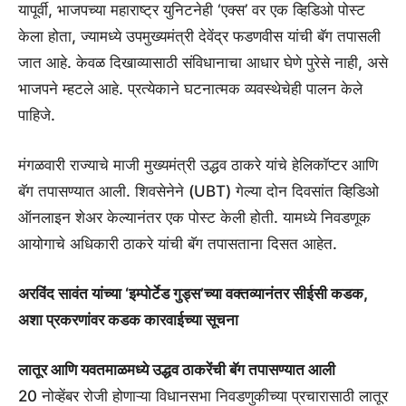
यापूर्वी, भाजपच्या महाराष्ट्र युनिटनेही ‘एक्स’ वर एक व्हिडिओ पोस्ट
केला होता, ज्यामध्ये उपमुख्यमंत्री देवेंद्र फडणवीस यांची बॅग तपासली
जात आहे. केवळ दिखाव्यासाठी संविधानाचा आधार घेणे पुरेसे नाही, असे
भाजपने म्हटले आहे. प्रत्येकाने घटनात्मक व्यवस्थेचेही पालन केले
पाहिजे.
मंगळवारी राज्याचे माजी मुख्यमंत्री उद्धव ठाकरे यांचे हेलिकॉप्टर आणि
बॅग तपासण्यात आली. शिवसेनेने (UBT) गेल्या दोन दिवसांत व्हिडिओ
ऑनलाइन शेअर केल्यानंतर एक पोस्ट केली होती. यामध्ये निवडणूक
आयोगाचे अधिकारी ठाकरे यांची बॅग तपासताना दिसत आहेत.
अरविंद सावंत यांच्या ‘इम्पोर्टेड गुड्स’च्या वक्तव्यानंतर सीईसी कडक,
अशा प्रकरणांवर कडक कारवाईच्या सूचना
लातूर आणि यवतमाळमध्ये उद्धव ठाकरेंची बॅग तपासण्यात आली
20 नोव्हेंबर रोजी होणाऱ्या विधानसभा निवडणुकीच्या प्रचारासाठी लातूर