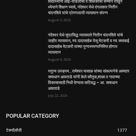
विद्यार्थ्यांनी आई-वडिलांचा व शिक्षकांचा सन्मान राखून
ध्येयाने शिक्षण घ्यावे, नंदेश्वर येथे दंगलकार नितीन
चंदनशिवे यांचे प्रेरणादायी व्याख्यान संपन्न
August 5, 2026
नंदेश्वर येथे सुप्रसिद्ध व्याख्याते नितीन चंदनशिवे यांचे
जाहीर व्याख्यान, स्व.दादासाहेब येसू मेटकरी व स्व.समाबाई
दादासाहेब मेटकरी यांच्या पुण्यस्मरणानिमित्त होणार
व्याख्यान
August 4, 2026
स्तुत्य उपक्रम…रामेश्वर मासाळ यांच्या संकल्पनेचे आमदार
समाधान आवताडे यांनी केले कौतुक,शाळा व गावाच्या
विकासासाठी निधी देण्यास कटिबद्ध – आ. समाधान
आवताडे
July 22, 2026
POPULAR CATEGORY
टेक्नॉलॉजी
1377