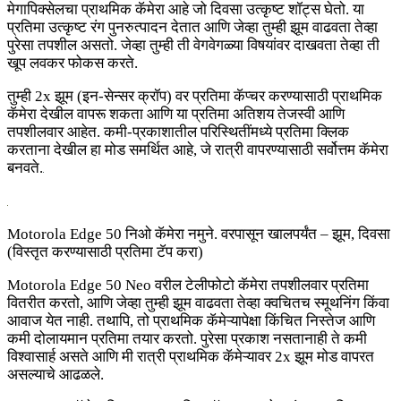
मेगापिक्सेलचा प्राथमिक कॅमेरा आहे जो दिवसा उत्कृष्ट शॉट्स घेतो. या
प्रतिमा उत्कृष्ट रंग पुनरुत्पादन देतात आणि जेव्हा तुम्ही झूम वाढवता तेव्हा
पुरेसा तपशील असतो. जेव्हा तुम्ही ती वेगवेगळ्या विषयांवर दाखवता तेव्हा ती
खूप लवकर फोकस करते.
तुम्ही 2x झूम (इन-सेन्सर क्रॉप) वर प्रतिमा कॅप्चर करण्यासाठी प्राथमिक
कॅमेरा देखील वापरू शकता आणि या प्रतिमा अतिशय तेजस्वी आणि
तपशीलवार आहेत. कमी-प्रकाशातील परिस्थितींमध्ये प्रतिमा क्लिक
करताना देखील हा मोड समर्थित आहे, जे रात्री वापरण्यासाठी सर्वोत्तम कॅमेरा
बनवते.
Motorola Edge 50 निओ कॅमेरा नमुने. वरपासून खालपर्यंत – झूम, दिवसा
(विस्तृत करण्यासाठी प्रतिमा टॅप करा)
Motorola Edge 50 Neo वरील टेलीफोटो कॅमेरा तपशीलवार प्रतिमा
वितरीत करतो, आणि जेव्हा तुम्ही झूम वाढवता तेव्हा क्वचितच स्मूथनिंग किंवा
आवाज येत नाही. तथापि, तो प्राथमिक कॅमेऱ्यापेक्षा किंचित निस्तेज आणि
कमी दोलायमान प्रतिमा तयार करतो. पुरेसा प्रकाश नसतानाही ते कमी
विश्वासार्ह असते आणि मी रात्री प्राथमिक कॅमेऱ्यावर 2x झूम मोड वापरत
असल्याचे आढळले.