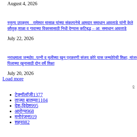
August 4, 2026
स्तुत्य उपक्रम…रामेश्वर मासाळ यांच्या संकल्पनेचे आमदार समाधान आवताडे यांनी केले
कौतुक,शाळा व गावाच्या विकासासाठी निधी देण्यास कटिबद्ध – आ. समाधान आवताडे
July 22, 2026
नराधमाला जन्मठेप..पत्नी व मुलीच्या खून प्रकरणी संजय कोरे यास जन्मठेपेची शिक्षा, मांजरा
पिलाच्या खुनासाठी दोन वर्षे शिक्षा
July 20, 2026
Load more
0
टेक्नॉलॉजी
1377
ताज्या बातम्या
1104
देश-विदेश
995
आरोग्य
968
मनोरंजन
919
शहर
882