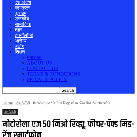
देश-विदेश
महाराष्ट्र
क्राईम
राजकीय
सामाजिक
शहर
टेक्नॉलॉजी
आरोग्य
उद्योग
शिक्षण
मनोरंजन
ABOUT US
CONTACT US
TERMS & CONDITIONS
PRIVACY POLICY
Home
टेक्नॉलॉजी
मोटोरोला एज 50 निओ रिव्ह्यू: फीचर-पॅक्ड मिड-रेंज स्मार्टफोन
टेक्नॉलॉजी
मोटोरोला एज 50 निओ रिव्ह्यू: फीचर-पॅक्ड मिड-
रेंज स्मार्टफोन