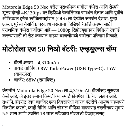
Motorola Edge 50 Neo वरील प्राथमिक मागील कॅमेरा आणि सेल्फी
शूटर दोन्ही 4K/ 30fps वर व्हिडिओ रेकॉर्डिंगला समर्थन देतात आणि पूर्वीचे
ऑप्टिकल इमेज स्टॅबिलायझेशन (OIS) ला देखील समर्थन देतात. पुन्हा
एकदा, पुरेसा नैसर्गिक प्रकाश नसताना व्हिडिओ रेकॉर्ड करण्यासाठी
प्राथमिक कॅमेरा सर्वोत्तम आहे — 1080p रिझोल्यूशनवर व्हिडिओ रेकॉर्ड
करण्यासाठी तो सेट केल्याने माझ्या चाचणीमध्ये सर्वोत्तम परिणाम मिळाले.
मोटोरोला एज 50 निओ बॅटरी: एन्ड्युरन्स चॅम्प
बॅटरी क्षमता – 4,310mAh
वायर्ड चार्जिंग: 68W TurboPower (USB Type-C), 15W
(वायरलेस)
चार्जर: 68W (समाविष्ट)
कंपनीने Motorola Edge 50 Neo ला 4,310mAh बॅटरीसह सुसज्ज
केले आहे, जे इतर समान किमतीच्या स्मार्टफोनपेक्षा किंचित लहान आहे.
तथापि, हँडसेट एका चार्जवर एका दिवसापेक्षा जास्त बॅटरीचे आयुष्य सहजपणे
वितरीत करतो, काही गेमिंग आणि सोशल मीडिया वापरासह स्क्रीनवर सुमारे
5.5 तास आणि उर्वरित 18 तास स्टँडबाय मोडमध्ये डिव्हाइससह.