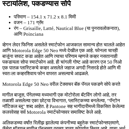
स्टायलिश, पकडण्यास सोपे
परिमाण – 154.1 x 71.2 x 8.1 मिमी
वजन – 171 ग्रॅम
रंग – Grisaille, Latté, Nautical Blue (या पुनरावलोकनात),
आणि Poinciana
व्हेगन लेदर फिनिश असलेले स्मार्टफोन आजकाल सामान्य होत चालले आहेत
आणि Motorola Edge 50 Neo मध्ये देखील एक आहे. फोनला चारही
बाजूंना सपाट कडा आहेत आणि त्याचा परिणाम म्हणजे कव्हर नसतानाही
पकडायला सोपा स्मार्टफोन आहे. ही चांगली गोष्ट आहे कारण एज 50 निओ
एक पातळ प्लास्टिकचे कव्हर असलेले जहाज अगदी निसरडे होते आणि मी
स्वतःला कव्हरशिवाय फोन वापरत असल्याचे आढळले.
Motorola Edge 50 Neo वरील टेक्सचर बॅक पॅनल पकडणे सोपे करते
मागील बाजूस, पॅनेलच्या मध्यभागी एक मोटोरोला बॅटविंग लोगो आहे, तर
तळाशी असलेल्या एका छोट्या विभागात, प्लास्टिकच्या बनलेल्या, “पॅन्टोन
नॉटिकल ब्लू” शब्द आहेत. हे Pantone सह भागीदारीमध्ये विकसित केलेल्या
कलरवेसह सर्व Motorola स्मार्टफोन्सवर समाविष्ट केले आहे.
अलिकडच्या वर्षांत रिलीझ झालेल्या कंपनीच्या बहुतेक स्मार्टफोन्सप्रमाणे,
कॅमेरा मॉड्यूल मागील पॅनलच्या वरच्या डाव्या कोपर्यात स्थित आहे, याचा अर्थ