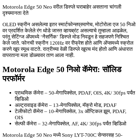
Motorola Edge 50 Neo वरील डिस्प्ले घराबाहेर असताना चांगली
दृश्यमानता देते
OLED स्क्रीन असलेल्या इतर स्मार्टफोन्सप्रमाणेच, मोटोरोला एज 50 निओ
वर प्रदर्शित केलेले रंग थोडे जास्त व्हायब्रंट असल्याचे तुम्हाला आढळेल,
परंतु सेटिंग्ज ॲपमध्ये ‘नैसर्गिक’ डिस्प्ले मोड निवडून हे सहजपणे निश्चित
केले जाते. फोनची स्क्रीन 120Hz वर रीफ्रेश होते आणि ॲप्समध्ये स्क्रोल
करणे खूप स्मूथ वाटते. रात्रीच्या वेळी डिस्प्ले खूपच मंद होतो आणि अंधारात
वापरताना मला डोळ्यावर ताण आला नाही.
Motorola Edge 50 निओ कॅमेरा: सॉलिड
परफॉर्मर
प्राथमिक कॅमेरा – 50-मेगापिक्सेल, PDAF, OIS, 4K/ 30fps पर्यंत
व्हिडिओ
अल्ट्रावाइड कॅमेरा – 13-मेगापिक्सेल, मॅक्रो मोड, PDAF
टेलीफोटो कॅमेरा – 10-मेगापिक्सेल, 3x ऑप्टिकल झूम, PDAF,
OIS
सेल्फी कॅमेरा – 32-मेगापिक्सेल, AF, 4K/ 30fps पर्यंत व्हिडिओ
Motorola Edge 50 Neo मध्ये Sony LYT-700C सेन्सरसह 50-