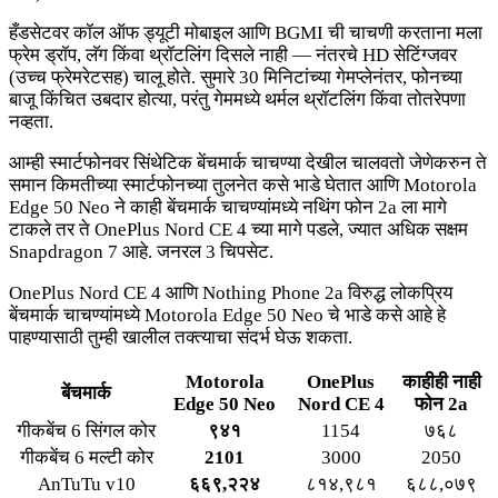
हँडसेटवर कॉल ऑफ ड्यूटी मोबाइल आणि BGMI ची चाचणी करताना मला
फ्रेम ड्रॉप, लॅग किंवा थ्रॉटलिंग दिसले नाही — नंतरचे HD सेटिंग्जवर
(उच्च फ्रेमरेटसह) चालू होते. सुमारे 30 मिनिटांच्या गेमप्लेनंतर, फोनच्या
बाजू किंचित उबदार होत्या, परंतु गेममध्ये थर्मल थ्रॉटलिंग किंवा तोतरेपणा
नव्हता.
आम्ही स्मार्टफोनवर सिंथेटिक बेंचमार्क चाचण्या देखील चालवतो जेणेकरुन ते
समान किमतीच्या स्मार्टफोनच्या तुलनेत कसे भाडे घेतात आणि Motorola
Edge 50 Neo ने काही बेंचमार्क चाचण्यांमध्ये नथिंग फोन 2a ला मागे
टाकले तर ते OnePlus Nord CE 4 च्या मागे पडले, ज्यात अधिक सक्षम
Snapdragon 7 आहे. जनरल 3 चिपसेट.
OnePlus Nord CE 4 आणि Nothing Phone 2a विरुद्ध लोकप्रिय
बेंचमार्क चाचण्यांमध्ये Motorola Edge 50 Neo चे भाडे कसे आहे हे
पाहण्यासाठी तुम्ही खालील तक्त्याचा संदर्भ घेऊ शकता.
Motorola
OnePlus
काहीही नाही
बेंचमार्क
Edge 50 Neo
Nord CE 4
फोन 2a
गीकबेंच 6 सिंगल कोर
९४१
1154
७६८
गीकबेंच 6 मल्टी कोर
2101
3000
2050
AnTuTu v10
६६९,२२४
८१४,९८१
६८८,०७९