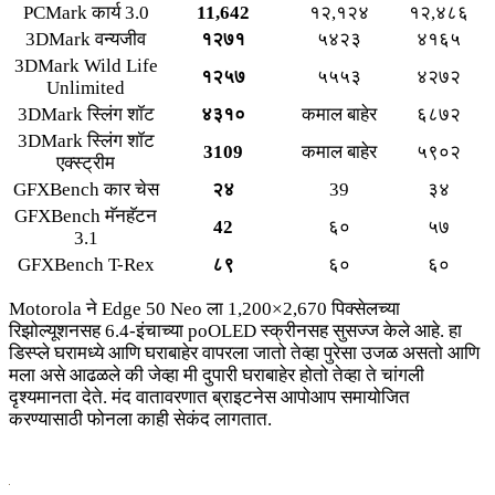
PCMark कार्य 3.0
11,642
१२,१२४
१२,४८६
3DMark वन्यजीव
१२७१
५४२३
४१६५
3DMark Wild Life
१२५७
५५५३
४२७२
Unlimited
3DMark स्लिंग शॉट
४३१०
कमाल बाहेर
६८७२
3DMark स्लिंग शॉट
3109
कमाल बाहेर
५९०२
एक्स्ट्रीम
GFXBench कार चेस
२४
39
३४
GFXBench मॅनहॅटन
42
६०
५७
3.1
GFXBench T-Rex
८९
६०
६०
Motorola ने Edge 50 Neo ला 1,200×2,670 पिक्सेलच्या
रिझोल्यूशनसह 6.4-इंचाच्या poOLED स्क्रीनसह सुसज्ज केले आहे. हा
डिस्प्ले घरामध्ये आणि घराबाहेर वापरला जातो तेव्हा पुरेसा उजळ असतो आणि
मला असे आढळले की जेव्हा मी दुपारी घराबाहेर होतो तेव्हा ते चांगली
दृश्यमानता देते. मंद वातावरणात ब्राइटनेस आपोआप समायोजित
करण्यासाठी फोनला काही सेकंद लागतात.