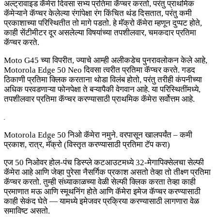
अल्ट्रावाइड कॅमेरा दिवसा सभ्य प्रतिमा कॅप्चर करतो, परंतु प्राथमिक
कॅमेऱ्याने कॅप्चर केलेल्या रंगांपेक्षा रंग किंचित थंड दिसतात, परंतु कमी
प्रकाशाच्या परिस्थितीत तो मागे पडतो. हे मॅक्रो कॅमेरा म्हणून दुप्पट होते,
काही सेंटीमीटर दूर असलेल्या विषयांच्या तपशीलवार, चमकदार प्रतिमा
कॅप्चर करते.
Moto G45 च्या विपरीत, ज्याचे आम्ही अलीकडेच पुनरावलोकन केले आहे,
Motorola Edge 50 Neo दिवसा त्वरीत प्रतिमा कॅप्चर करते. गडद
ठिकाणी प्रतिमा क्लिक करताना थोडा विलंब होतो, परंतु तरीही कंपनीच्या
अधिक परवडणाऱ्या फोनपेक्षा ते बऱ्यापैकी वेगवान आहे. या परिस्थितींमध्ये,
तपशीलवार प्रतिमा कॅप्चर करण्यासाठी प्राथमिक कॅमेरा सर्वोत्तम आहे.
Motorola Edge 50 निओ कॅमेरा नमुने. वरपासून खालपर्यंत – कमी
प्रकाश, रात्र, मॅक्रो (विस्तृत करण्यासाठी प्रतिमा टॅप करा)
एज 50 निओवर होल-पंच डिस्प्ले कटआउटमध्ये 32-मेगापिक्सेलचा सेल्फी
कॅमेरा आहे आणि जेव्हा पुरेसा नैसर्गिक प्रकाश असतो तेव्हा तो तीक्ष्ण प्रतिमा
कॅप्चर करतो. तुम्ही संध्याकाळच्या वेळी सेल्फी क्लिक करता तेव्हा काही
प्रमाणात मऊ आणि स्मूथनिंग होते आणि कॅमेरा इमेज कॅप्चर करण्यासाठी
काही सेकंद घेते — यामध्ये इमेजवर प्रक्रिया करण्यासाठी लागणारा वेळ
समाविष्ट असतो.