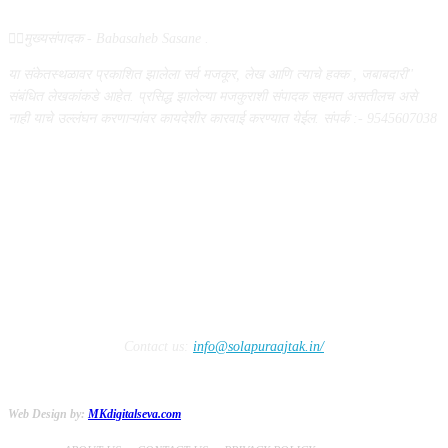
✍🏻मुख्यसंपादक - Babasaheb Sasane .
या संकेतस्थळावर प्रकाशित झालेला सर्व मजकूर, लेख आणि त्याचे हक्क , जबाबदारी''
संबंधित लेखकांकडे आहेत. प्रसिद्ध झालेल्या मजकुराशी संपादक सहमत असतीलच असे
नाही याचे उल्लंघन करणाऱ्यांवर कायदेशीर कारवाई करण्यात येईल. संपर्क :- 9545607038
FOLLOW US
Contact us:
info@solapuraajtak.in/
Web Design by:
MKdigitalseva.com