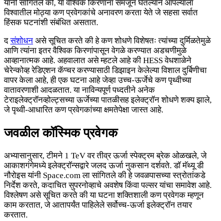
यांनी सांगितले की, या वैश्विक किरणांना समजून घेतल्याने आपल्याला
विश्वातील मोठ्या कण प्रवेगकांचे अनावरण करता येते जे सहसा सर्वात
हिंसक घटनांशी संबंधित असतात.
द
संशोधन
असे सूचित करते की हे कण शोधणे विशेषतः त्यांच्या दुर्मिळतेमुळे
आणि त्यांना इतर वैश्विक किरणांपासून वेगळे करण्यात अडचणीमुळे
आव्हानात्मक आहे. अहवालात असे म्हटले आहे की HESS वेधशाळेने
चेरेन्कोव्ह रेडिएशन कॅप्चर करण्यासाठी डिझाइन केलेल्या विशाल दुर्बिणीचा
वापर केला आहे, ही एक घटना आहे जेव्हा उच्च-ऊर्जेचे कण पृथ्वीच्या
वातावरणाशी आदळतात. या नाविन्यपूर्ण पध्दतीने अनेक
टेराइलेक्ट्रॉनव्होल्ट्सच्या ऊर्जेच्या पातळीसह इलेक्ट्रॉन शोधणे शक्य झाले,
जे पृथ्वी-आधारित कण प्रवेगकांच्या क्षमतेपेक्षा जास्त आहे.
जवळील कॉस्मिक प्रवेगक
अभ्यासानुसार, टीमने 1 TeV वर तीव्र ऊर्जा स्पेक्ट्रम ब्रेक ओळखले, जे
आकाशगंगेमध्ये इलेक्ट्रॉन्सद्वारे जलद ऊर्जा नुकसान दर्शवते. डॉ मॅथ्यू डी
नौरोइस यांनी Space.com ला सांगितले की हे जवळपासच्या स्त्रोतांकडे
निर्देश करते, कदाचित सुपरनोव्हाचे अवशेष किंवा पल्सर यांचा समावेश आहे.
विश्लेषण असे सूचित करते की या घटना शक्तिशाली कण प्रवेगक म्हणून
काम करतात, जे आतापर्यंत पाहिलेले सर्वोच्च-ऊर्जा इलेक्ट्रॉन तयार
करतात.