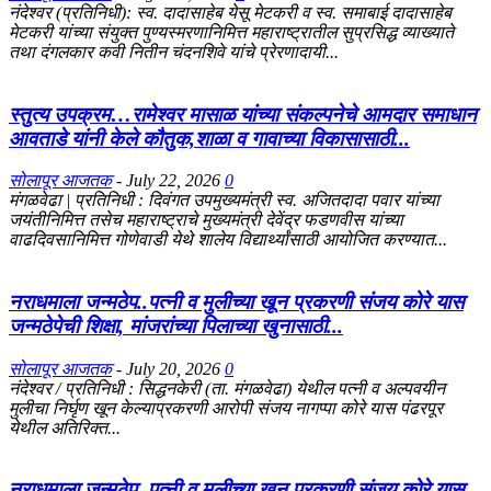
नंदेश्वर (प्रतिनिधी): स्व. दादासाहेब येसू मेटकरी व स्व. समाबाई दादासाहेब
मेटकरी यांच्या संयुक्त पुण्यस्मरणानिमित्त महाराष्ट्रातील सुप्रसिद्ध व्याख्याते
तथा दंगलकार कवी नितीन चंदनशिवे यांचे प्रेरणादायी...
स्तुत्य उपक्रम…रामेश्वर मासाळ यांच्या संकल्पनेचे आमदार समाधान
आवताडे यांनी केले कौतुक,शाळा व गावाच्या विकासासाठी...
सोलापूर आजतक
-
July 22, 2026
0
मंगळवेढा | प्रतिनिधी : दिवंगत उपमुख्यमंत्री स्व. अजितदादा पवार यांच्या
जयंतीनिमित्त तसेच महाराष्ट्राचे मुख्यमंत्री देवेंद्र फडणवीस यांच्या
वाढदिवसानिमित्त गोणेवाडी येथे शालेय विद्यार्थ्यांसाठी आयोजित करण्यात...
नराधमाला जन्मठेप..पत्नी व मुलीच्या खून प्रकरणी संजय कोरे यास
जन्मठेपेची शिक्षा, मांजरांच्या पिलाच्या खुनासाठी...
सोलापूर आजतक
-
July 20, 2026
0
नंदेश्वर / प्रतिनिधी : सिद्धनकेरी (ता. मंगळवेढा) येथील पत्नी व अल्पवयीन
मुलीचा निर्घृण खून केल्याप्रकरणी आरोपी संजय नागप्पा कोरे यास पंढरपूर
येथील अतिरिक्त...
नराधमाला जन्मठेप..पत्नी व मुलीच्या खून प्रकरणी संजय कोरे यास