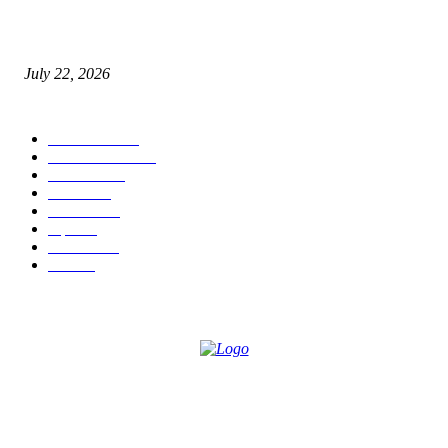
स्तुत्य उपक्रम…रामेश्वर मासाळ यांच्या संकल्पनेचे आमदार समाधान आवताडे यांनी केले
कौतुक,शाळा व गावाच्या विकासासाठी निधी देण्यास कटिबद्ध – आ. समाधान आवताडे
July 22, 2026
POPULAR CATEGORY
टेक्नॉलॉजी
1377
ताज्या बातम्या
1104
देश-विदेश
995
आरोग्य
968
मनोरंजन
919
शहर
882
राजकीय
144
उद्योग
75
ABOUT US