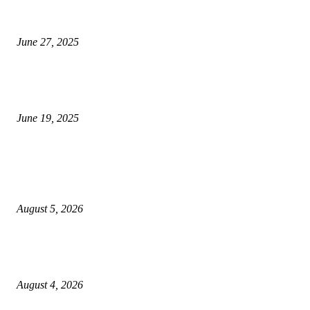
शिव लिंगा आणि ज्योतिर्लिंग यांच्यात काय फरक आहे, यापैकी किती प्रकारचे आहेत, देशात
ज्योतिर्लिंग आहेत, त्यांना येथे माहित आहे …
June 27, 2025
नाग पंचामी २०२25: नागपंचमी जुलैच्या या तारखेला साजरा केला जाईल, पूजा मुहर्ट आणि म
जाणून घ्या
June 19, 2025
POPULAR POSTS
विद्यार्थ्यांनी आई-वडिलांचा व शिक्षकांचा सन्मान राखून ध्येयाने शिक्षण घ्यावे, नंदेश्वर येथे 
नितीन चंदनशिवे यांचे प्रेरणादायी व्याख्यान संपन्न
August 5, 2026
नंदेश्वर येथे सुप्रसिद्ध व्याख्याते नितीन चंदनशिवे यांचे जाहीर व्याख्यान, स्व.दादासाहेब येस
मेटकरी व स्व.समाबाई दादासाहेब मेटकरी यांच्या पुण्यस्मरणानिमित्त होणार व्याख्यान
August 4, 2026