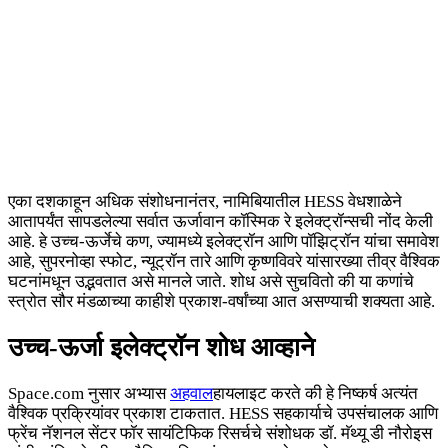
एका दशकाहून अधिक संशोधनानंतर, नामिबियातील HESS वेधशाळेने
आतापर्यंत सापडलेल्या सर्वात ऊर्जावान कॉस्मिक रे इलेक्ट्रॉन्सची नोंद केली
आहे. हे उच्च-ऊर्जेचे कण, ज्यामध्ये इलेक्ट्रॉन आणि पॉझिट्रॉन यांचा समावेश
आहे, सुपरनोव्हा स्फोट, न्यूट्रॉन तारे आणि कृष्णविवरे यांसारख्या तीव्र वैश्विक
घटनांमधून उद्भवतात असे मानले जाते. शोध असे सुचवितो की या कणांचे
स्त्रोत सौर मंडळाच्या काहीशे प्रकाश-वर्षांच्या आत असण्याची शक्यता आहे.
उच्च-ऊर्जा इलेक्ट्रॉन शोध आव्हाने
Space.com नुसार अभ्यास
अहवाल
हायलाइट करते की हे निष्कर्ष अत्यंत
वैश्विक प्रक्रियांवर प्रकाश टाकतात. HESS सहकार्याचे उपसंचालक आणि
फ्रेंच नॅशनल सेंटर फॉर सायंटिफिक रिसर्चचे संशोधक डॉ. मॅथ्यू डी नौरोइस