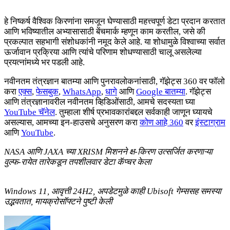
हे निष्कर्ष वैश्विक किरणांना समजून घेण्यासाठी महत्त्वपूर्ण डेटा प्रदान करतात
आणि भविष्यातील अभ्यासासाठी बेंचमार्क म्हणून काम करतील, जसे की
प्रकल्पात सहभागी संशोधकांनी नमूद केले आहे. या शोधामुळे विश्वाच्या सर्वात
ऊर्जावान प्रक्रिया आणि त्यांचे परिणाम शोधण्यासाठी चालू असलेल्या
प्रयत्नांमध्ये भर पडली आहे.
नवीनतम तंत्रज्ञान बातम्या आणि पुनरावलोकनांसाठी, गॅझेट्स 360 वर फॉलो
करा
एक्स
,
फेसबुक
,
WhatsApp
,
धागे
आणि
Google बातम्या
. गॅझेट्स
आणि तंत्रज्ञानावरील नवीनतम व्हिडिओंसाठी, आमचे सदस्यता घ्या
YouTube चॅनेल
. तुम्हाला शीर्ष प्रभावकारांबद्दल सर्वकाही जाणून घ्यायचे
असल्यास, आमच्या इन-हाउसचे अनुसरण करा
कोण आहे 360
वर
इंस्टाग्राम
आणि
YouTube
.
NASA आणि JAXA च्या XRISM मिशनने क्ष-किरण उत्सर्जित करणाऱ्या
वुल्फ-रायेत तारेकडून तपशीलवार डेटा कॅप्चर केला
Windows 11, आवृत्ती 24H2, अपडेटमुळे काही Ubisoft गेम्ससह समस्या
उद्भवतात, मायक्रोसॉफ्टने पुष्टी केली