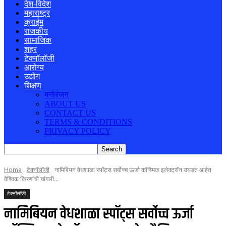
देश-विदेश
महाराष्ट्र
क्राईम
राजकीय
सामाजिक
शहर
टेक्नॉलॉजी
आरोग्य
उद्योग
शिक्षण
मनोरंजन
ABOUT US
CONTACT US
TERMS & CONDITIONS
PRIVACY POLICY
Home
टेक्नॉलॉजी
नामिबियन वेधशाळा स्पॉट्स सर्वोच्च ऊर्जा कॉस्मिक इलेक्ट्रॉन उघडत आहेत
वैश्विक किरणांची चांगली...
टेक्नॉलॉजी
नामिबियन वेधशाळा स्पॉट्स सर्वोच्च ऊर्जा