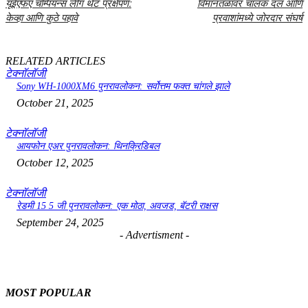
यूईएफए चॅम्पियन्स लीग थेट प्रक्षेपण:
विमानतळावर चालक दल आणि
केव्हा आणि कुठे पहावे
प्रवाशांमध्ये जोरदार संघर्ष
RELATED ARTICLES
टेक्नॉलॉजी
Sony WH-1000XM6 पुनरावलोकन: सर्वोत्तम फक्त चांगले झाले
October 21, 2025
टेक्नॉलॉजी
आयफोन एअर पुनरावलोकन: थिनक्रिडिबल
October 12, 2025
टेक्नॉलॉजी
रेडमी 15 5 जी पुनरावलोकन: एक मोठा, अवजड, बॅटरी राक्षस
September 24, 2025
- Advertisment -
MOST POPULAR