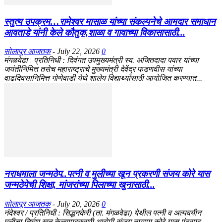
स्तुत्य उपक्रम…रामेश्वर मासाळ यांच्या संकल्पनेचे आमदार समाधान
आवताडे यांनी केले कौतुक,शाळा व गावाच्या विकासासाठी...
सोलापूर आजतक
-
July 22, 2026
0
मंगळवेढा | प्रतिनिधी : दिवंगत उपमुख्यमंत्री स्व. अजितदादा पवार यांच्या
जयंतीनिमित्त तसेच महाराष्ट्राचे मुख्यमंत्री देवेंद्र फडणवीस यांच्या
वाढदिवसानिमित्त गोणेवाडी येथे शालेय विद्यार्थ्यांसाठी आयोजित करण्यात...
नराधमाला जन्मठेप..पत्नी व मुलीच्या खून प्रकरणी संजय कोरे यास
जन्मठेपेची शिक्षा, मांजरांच्या पिलाच्या खुनासाठी...
सोलापूर आजतक
-
July 20, 2026
0
नंदेश्वर / प्रतिनिधी : सिद्धनकेरी (ता. मंगळवेढा) येथील पत्नी व अल्पवयीन
मुलीचा निर्घृण खून केल्याप्रकरणी आरोपी संजय नागप्पा कोरे यास पंढरपूर