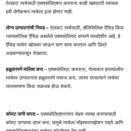
तेलकट त्वचेसाठी एक्सफोलिएशन करताना काही खबरदारी घ्यायला
हवी जेणेकरून त्वचेला इजा होणार नाही.
योग्य उत्पादनांची निवड –
तेलकट त्वचेसाठी, सॅलिसिलिक ऍसिड किंवा
ग्लायकोलिक ऍसिड असलेले एक्सफोलियंट वापरणे फायदेशीर आहे. हे
ऍसिड त्वचेत खोलवर जाऊन घाण साफ करतात आणि छिद्रे
अडकण्यापासून रोखतात.
हळूवारपणे मालिश करा
– एक्सफोलिएट करताना, गोलाकार हालचालीत
त्वचेवर उत्पादनास हळूवारपणे मसाज करा. जास्त घासल्याने त्वचेवर
लालसरपणा किंवा जळजळ होऊ शकते.
कोमट पाणी वापरा –
एक्सफोलिएशननंतर चेहरा स्वच्छ करण्यासाठी
कोमट पाण्याचा वापर करा. यामुळे त्वचेला मॉइश्चरायझेशन राहते आणि
एक्सफोलिएशननंतर त्वचेवर कोरडेपणा येत नाही.