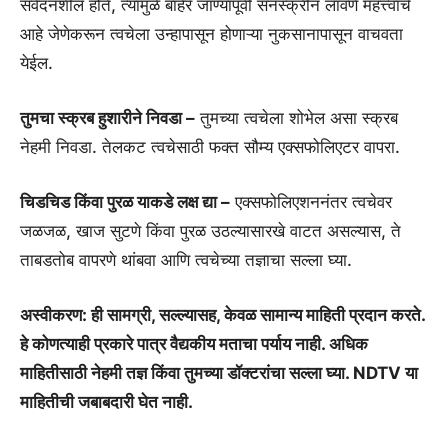
संवेदनशील होते, त्यामुळे बाहेर जाण्यापूर्वी सनस्क्रीन लावणे महत्त्वाचे
आहे जेणेकरून त्वचेला उन्हापासून होणाऱ्या नुकसानापासून वाचवता
येईल.
तुमचा स्क्रब हुशारीने निवडा –
तुमच्या त्वचेला शोभेल असा स्क्रब
नेहमी निवडा. तेलकट त्वचेसाठी फक्त सौम्य एक्सफोलिएटर वापरा.
चिडचिड किंवा पुरळ याकडे लक्ष द्या –
एक्सफोलिएशननंतर त्वचेवर
जळजळ, खाज सुटणे किंवा पुरळ उठल्यासारखे वाटत असल्यास, ते
ताबडतोब वापरणे थांबवा आणि त्वचेच्या तज्ञाचा सल्ला घ्या.
अस्वीकरण: ही सामग्री, सल्ल्यासह, केवळ सामान्य माहिती प्रदान करते.
हे कोणत्याही प्रकारे पात्र वैद्यकीय मताचा पर्याय नाही. अधिक
माहितीसाठी नेहमी तज्ञ किंवा तुमच्या डॉक्टरांचा सल्ला घ्या. NDTV या
माहितीची जबाबदारी घेत नाही.