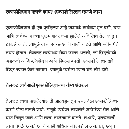
एक्सफोलिएशन म्हणजे काय? (एक्सफोलिएशन म्हणजे काय)
एक्सफोलिएशन ही एक प्रक्रिया आहे ज्यामध्ये त्वचेच्या मृत पेशी, घाण
आणि त्वचेच्या वरच्या पृष्ठभागावर जमा झालेले अतिरिक्त तेल काढून
टाकले जाते. त्यामुळे त्वचा स्वच्छ आणि ताजी वाटते आणि नवीन पेशी
तयार होतात. तेलकट त्वचेमध्ये सेबम जास्त असतो, जो छिद्रांमध्ये
अडकतो आणि ब्लॅकहेड्स आणि पिंपल्स बनतो. एक्सफोलिएशनद्वारे
छिद्र स्वच्छ केले जातात, ज्यामुळे त्वचेला श्वास घेणे सोपे होते.
तेलकट त्वचेसाठी एक्सफोलिएशनचा योग्य अंतराल
तेलकट त्वचा असलेल्यांसाठी आठवड्यातून २-३ वेळा एक्सफोलिएशन
करणे योग्य मानले जाते. यामुळे त्वचेवर साचलेले अतिरिक्त तेल आणि
घाण निघून जाते आणि त्वचा ताजेतवाने वाटते. तथापि, प्रत्येकाची
त्वचा वेगळी असते आणि काही अधिक संवेदनशील असतात, म्हणून