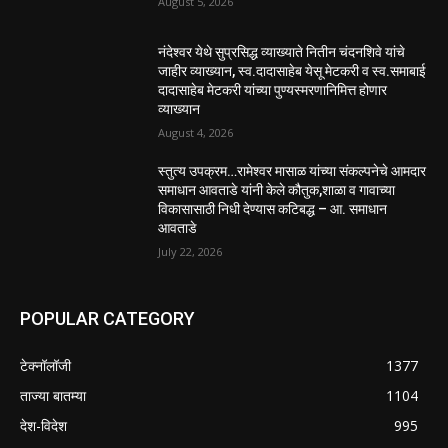
August 5, 2026
नंदेश्वर येथे सुप्रसिद्ध व्याख्याते नितीन चंदनशिवे यांचे
जाहीर व्याख्यान, स्व.दादासाहेब येसू मेटकरी व स्व.समाबाई
दादासाहेब मेटकरी यांच्या पुण्यस्मरणानिमित्त होणार
व्याख्यान
August 4, 2026
स्तुत्य उपक्रम…रामेश्वर मासाळ यांच्या संकल्पनेचे आमदार
समाधान आवताडे यांनी केले कौतुक,शाळा व गावाच्या
विकासासाठी निधी देण्यास कटिबद्ध – आ. समाधान
आवताडे
July 22, 2026
POPULAR CATEGORY
टेक्नॉलॉजी
1377
ताज्या बातम्या
1104
देश-विदेश
995