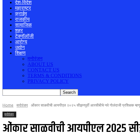
देश-विदेश
महाराष्ट्र
क्राईम
राजकीय
सामाजिक
शहर
टेक्नॉलॉजी
आरोग्य
उद्योग
शिक्षण
मनोरंजन
ABOUT US
CONTACT US
TERMS & CONDITIONS
PRIVACY POLICY
Home
मनोरंजन
ओंकार साळवीची आयपीएल २०२५ सीझनपूर्वी आरसीबीचे नवे गोलंदाजी प्रशिक्षक म्हणू
मनोरंजन
ओंकार साळवीची आयपीएल २०२५ सीझनपूर