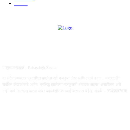
उद्योग
75
ABOUT US
✍🏻मुख्यसंपादक - Babasaheb Sasane .
या संकेतस्थळावर प्रकाशित झालेला सर्व मजकूर, लेख आणि त्याचे हक्क , जबाबदारी''
संबंधित लेखकांकडे आहेत. प्रसिद्ध झालेल्या मजकुराशी संपादक सहमत असतीलच असे
नाही याचे उल्लंघन करणाऱ्यांवर कायदेशीर कारवाई करण्यात येईल. संपर्क :- 9545607038
FOLLOW US