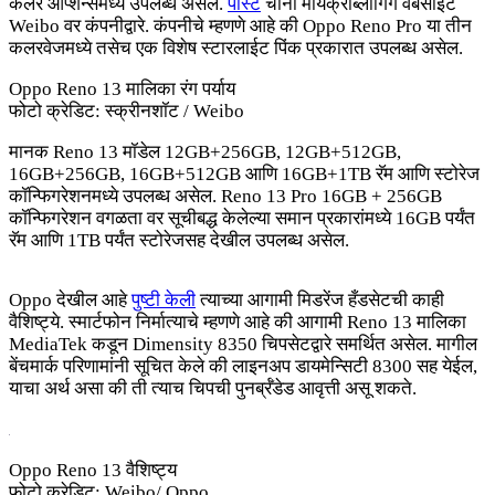
कलर ऑप्शन्समध्ये उपलब्ध असेल.
पोस्ट
चीनी मायक्रोब्लॉगिंग वेबसाइट
Weibo वर कंपनीद्वारे. कंपनीचे म्हणणे आहे की Oppo Reno Pro या तीन
कलरवेजमध्ये तसेच एक विशेष स्टारलाईट पिंक प्रकारात उपलब्ध असेल.
Oppo Reno 13 मालिका रंग पर्याय
फोटो क्रेडिट: स्क्रीनशॉट / Weibo
मानक Reno 13 मॉडेल 12GB+256GB, 12GB+512GB,
16GB+256GB, 16GB+512GB आणि 16GB+1TB रॅम आणि स्टोरेज
कॉन्फिगरेशनमध्ये उपलब्ध असेल. Reno 13 Pro 16GB + 256GB
कॉन्फिगरेशन वगळता वर सूचीबद्ध केलेल्या समान प्रकारांमध्ये 16GB पर्यंत
रॅम आणि 1TB पर्यंत स्टोरेजसह देखील उपलब्ध असेल.
Oppo देखील आहे
पुष्टी केली
त्याच्या आगामी मिडरेंज हँडसेटची काही
वैशिष्ट्ये. स्मार्टफोन निर्मात्याचे म्हणणे आहे की आगामी Reno 13 मालिका
MediaTek कडून Dimensity 8350 चिपसेटद्वारे समर्थित असेल. मागील
बेंचमार्क परिणामांनी सूचित केले की लाइनअप डायमेन्सिटी 8300 सह येईल,
याचा अर्थ असा की ती त्याच चिपची पुनर्ब्रँडेड आवृत्ती असू शकते.
Oppo Reno 13 वैशिष्ट्य
फोटो क्रेडिट: Weibo/ Oppo