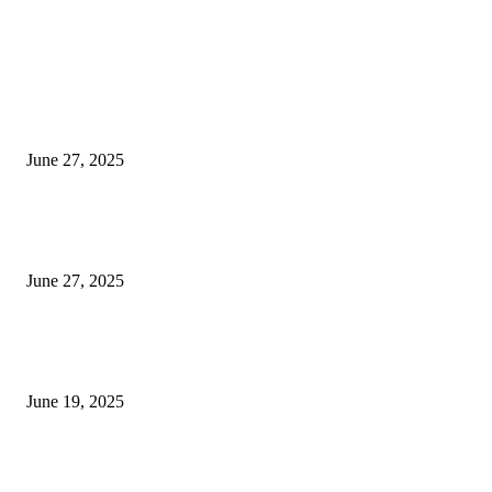
EDITOR PICKS
इराणने पुन्हा अण्वस्त्र कार्यक्रम सुरू केल्यास अमेरिकेच्या नवीन धमकीचा अमेरिका पुन्हा
अण्वस्त्र कार्यक्रमावर बॉम्ब करेल
June 27, 2025
शिव लिंगा आणि ज्योतिर्लिंग यांच्यात काय फरक आहे, यापैकी किती प्रकारचे आहेत, देशात
ज्योतिर्लिंग आहेत, त्यांना येथे माहित आहे …
June 27, 2025
नाग पंचामी २०२25: नागपंचमी जुलैच्या या तारखेला साजरा केला जाईल, पूजा मुहर्ट आणि म
जाणून घ्या
June 19, 2025
POPULAR POSTS
विद्यार्थ्यांनी आई-वडिलांचा व शिक्षकांचा सन्मान राखून ध्येयाने शिक्षण घ्यावे, नंदेश्वर येथे 