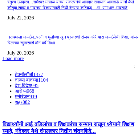
स्तुत्य उपक्रम…रामेश्वर मासाळ यांच्या संकल्पनेचे आमदार समाधान आवताडे यांनी केले
कौतुक,शाळा व गावाच्या विकासासाठी निधी देण्यास कटिबद्ध – आ. समाधान आवताडे
July 22, 2026
नराधमाला जन्मठेप..पत्नी व मुलीच्या खून प्रकरणी संजय कोरे यास जन्मठेपेची शिक्षा, मांजरा
पिलाच्या खुनासाठी दोन वर्षे शिक्षा
July 20, 2026
Load more
0
टेक्नॉलॉजी
1377
ताज्या बातम्या
1104
देश-विदेश
995
आरोग्य
968
मनोरंजन
919
शहर
882
विद्यार्थ्यांनी आई-वडिलांचा व शिक्षकांचा सन्मान राखून ध्येयाने शिक्षण
घ्यावे, नंदेश्वर येथे दंगलकार नितीन चंदनशिवे...