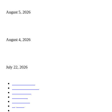
नितीन चंदनशिवे यांचे प्रेरणादायी व्याख्यान संपन्न
August 5, 2026
नंदेश्वर येथे सुप्रसिद्ध व्याख्याते नितीन चंदनशिवे यांचे जाहीर व्याख्यान, स्व.दादासाहेब येस
मेटकरी व स्व.समाबाई दादासाहेब मेटकरी यांच्या पुण्यस्मरणानिमित्त होणार व्याख्यान
August 4, 2026
स्तुत्य उपक्रम…रामेश्वर मासाळ यांच्या संकल्पनेचे आमदार समाधान आवताडे यांनी केले
कौतुक,शाळा व गावाच्या विकासासाठी निधी देण्यास कटिबद्ध – आ. समाधान आवताडे
July 22, 2026
POPULAR CATEGORY
टेक्नॉलॉजी
1377
ताज्या बातम्या
1104
देश-विदेश
995
आरोग्य
968
मनोरंजन
919
शहर
882
राजकीय
144