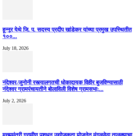
हून्नूर येथे जि. प. सदस्य प्रदीप खांडेकर यांच्या प्रमुख उपस्थितीत
१००...
July 18, 2026
नंदेश्वर-जुनोनी रस्त्यालगतची धोकादायक विहीर बुजविण्यासाठी
नंदेश्वर ग्रामपंचायतीने बोलाविली विशेष ग्रामसभा;...
July 2, 2026
मुख्यमंत्री ग्रामीण पशुधन उद्योजकता योजनेत मंगळवेढा तालुक्याचा