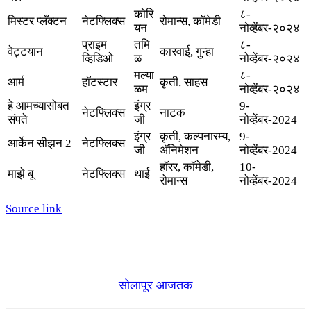
कोरि
८-
मिस्टर प्लँक्टन
नेटफ्लिक्स
रोमान्स, कॉमेडी
यन
नोव्हेंबर-२०२४
प्राइम
तमि
८-
वेट्टयान
कारवाई, गुन्हा
व्हिडिओ
ळ
नोव्हेंबर-२०२४
मल्या
८-
आर्म
हॉटस्टार
कृती, साहस
ळम
नोव्हेंबर-२०२४
हे आमच्यासोबत
इंग्र
9-
नेटफ्लिक्स
नाटक
संपते
जी
नोव्हेंबर-2024
इंग्र
कृती, कल्पनारम्य,
9-
आर्केन सीझन 2
नेटफ्लिक्स
जी
ॲनिमेशन
नोव्हेंबर-2024
हॉरर, कॉमेडी,
10-
माझे बू
नेटफ्लिक्स
थाई
रोमान्स
नोव्हेंबर-2024
Source link
सोलापूर आजतक