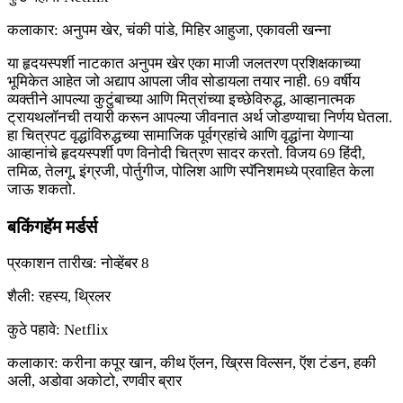
कलाकार: अनुपम खेर, चंकी पांडे, मिहिर आहुजा, एकावली खन्ना
या हृदयस्पर्शी नाटकात अनुपम खेर एका माजी जलतरण प्रशिक्षकाच्या
भूमिकेत आहेत जो अद्याप आपला जीव सोडायला तयार नाही. 69 वर्षीय
व्यक्तीने आपल्या कुटुंबाच्या आणि मित्रांच्या इच्छेविरुद्ध, आव्हानात्मक
ट्रायथलॉनची तयारी करून आपल्या जीवनात अर्थ जोडण्याचा निर्णय घेतला.
हा चित्रपट वृद्धांविरुद्धच्या सामाजिक पूर्वग्रहांचे आणि वृद्धांना येणाऱ्या
आव्हानांचे हृदयस्पर्शी पण विनोदी चित्रण सादर करतो. विजय 69 हिंदी,
तमिळ, तेलगू, इंग्रजी, पोर्तुगीज, पोलिश आणि स्पॅनिशमध्ये प्रवाहित केला
जाऊ शकतो.
बकिंगहॅम मर्डर्स
प्रकाशन तारीख: नोव्हेंबर 8
शैली: रहस्य, थ्रिलर
कुठे पहावे: Netflix
कलाकार: करीना कपूर खान, कीथ ऍलन, ख्रिस विल्सन, ऍश टंडन, हकी
अली, अडोवा अकोटो, रणवीर ब्रार