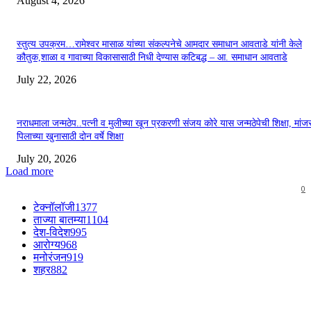
August 4, 2026
स्तुत्य उपक्रम…रामेश्वर मासाळ यांच्या संकल्पनेचे आमदार समाधान आवताडे यांनी केले
कौतुक,शाळा व गावाच्या विकासासाठी निधी देण्यास कटिबद्ध – आ. समाधान आवताडे
July 22, 2026
नराधमाला जन्मठेप..पत्नी व मुलीच्या खून प्रकरणी संजय कोरे यास जन्मठेपेची शिक्षा, मांजरा
पिलाच्या खुनासाठी दोन वर्षे शिक्षा
July 20, 2026
Load more
0
टेक्नॉलॉजी
1377
ताज्या बातम्या
1104
देश-विदेश
995
आरोग्य
968
मनोरंजन
919
शहर
882