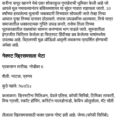
करीना कपूर खानने येथे एका शोकाकुल गुप्तहेराची भूमिका केली आहे जो
आपले मूल गमावल्यानंतर बकिंघमशायर या सुंदर गावात राहायला जातो. 10
वर्षांच्या हरवलेल्या मुलाची जबाबदारी तिच्यावर सोपवली जाते तेव्हा तिचा
आघात पुन्हा तिच्या दारावर ठोठावतो. तपास उघडकीस आल्यावर, तिचे पात्र
समाजातील धक्कादायक गुपिते उघड करते, तसेच तिला तिच्या
भूतकाळातील राक्षसांचा सामना करण्यास भाग पाडले जाते. सुरुवातीला
इंग्रजीत चित्रित केलेला हा चित्रपट हिंदीसह डब केलेल्या भाषांमध्येच
उपलब्ध आहे. थ्रिलरची मूळ ऑडिओ आवृत्ती लवकरच प्रदर्शित होण्याची
अपेक्षा आहे.
नेक्स्ट ख्रिसमसला भेटा
प्रकाशन तारीख: नोव्हेंबर 6
शैली: नाटक, प्रणय
कुठे पहावे: Netflix
कलाकार: क्रिस्टीना मिलिअन, देवले एलिस, कोफी सिरिबो, टिमिका ताफारी,
मिच ग्रासी, स्कॉट हॉयिंग, कर्स्टिन मालडोनाडो, केविन ओलुसोला, मॅट सॅली
लैलाला ख्रिसमससाठी फक्त एकच गोष्ट हवी आहे: जेम्स (कोफी सिरिबो)