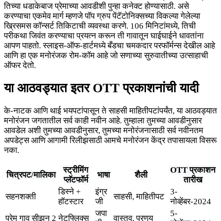
तिच्या धडाकेबाज प्रेमाच्या आवडीशी पुन्हा कनेक्ट होण्यासाठी. असे
करण्याचा एकमेव मार्ग म्हणजे पॉप ग्रुप पेंटॅटोनिक्सच्या विकल्या गेलेल्या
ख्रिसमस कॉन्सर्ट तिकिटाची व्यवस्था करणे. 106 मिनिटांमध्ये, तिची
परीकथा जिवंत करण्याचा प्रयत्न करून ती गावातून घाईघाईने धावतांना
आपण पाहतो. स्लाइस-ऑफ-हार्टमध्ये बँडचा चमकदार परफॉर्मन्स देखील आहे
आणि हा एक मनोरंजक रोम-कॉम आहे जो सणाच्या सुरुवातीच्या उत्साहाची
ऑफर देतो.
या आठवड्यात इतर OTT प्रकाशनांची यादी
के-नाटक आणि थाई भयपटांपासून ते साहसी माहितीपटांपर्यंत, या आठवड्यात
मनोरंजन जगतातील सर्व काही नवीन आहे. तुम्हाला तुमच्या आवडीनुसार
आवडेल अशी तुमच्या आवडीनुसार, तुमच्या मनोरंजनासाठी सर्व नवीनतम
अपडेट्स आणि आगामी रिलीझसाठी आमचे मनोरंजन केंद्र तपासायला विसरू
नका.
स्ट्रीमिंग
OTT प्रकाशन
चित्रपट/मालिका
भाषा
शैली
प्लॅटफॉर्म
तारीख
डिस्ने +
इंग्र
3-
सहनशक्ती
साहसी, माहितीपट
हॉटस्टार
जी
नोव्हेंबर-2024
जपा
5-
प्रेम गाव सीझन 2
नेटफ्लिक्स
वास्तव, प्रणय