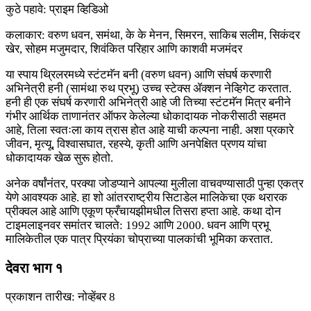
कुठे पहावे: प्राइम व्हिडिओ
कलाकार: वरुण धवन, समंथा, के के मेनन, सिमरन, साकिब सलीम, सिकंदर
खेर, सोहम मजुमदार, शिवंकित परिहार आणि काशवी मजमंदर
या स्पाय थ्रिलरमध्ये स्टंटमॅन बनी (वरुण धवन) आणि संघर्ष करणारी
अभिनेत्री हनी (सामंथा रुथ प्रभू) उच्च स्टेक्स ॲक्शन नेव्हिगेट करतात.
हनी ही एक संघर्ष करणारी अभिनेत्री आहे जी तिच्या स्टंटमॅन मित्र बनीने
गंभीर आर्थिक ताणानंतर ऑफर केलेल्या धोकादायक नोकरीसाठी सहमत
आहे, तिला स्वतःला काय त्रास होत आहे याची कल्पना नाही. अशा प्रकारे
जीवन, मृत्यू, विश्वासघात, रहस्ये, कृती आणि अनपेक्षित प्रणय यांचा
धोकादायक खेळ सुरू होतो.
अनेक वर्षांनंतर, परक्या जोडप्याने आपल्या मुलीला वाचवण्यासाठी पुन्हा एकत्र
येणे आवश्यक आहे. हा शो आंतरराष्ट्रीय सिटाडेल मालिकेचा एक थरारक
प्रीक्वल आहे आणि एकूण फ्रँचायझीमधील तिसरा हप्ता आहे. कथा दोन
टाइमलाइनवर समांतर चालते: 1992 आणि 2000. धवन आणि प्रभू
मालिकेतील एक पात्र प्रियंका चोप्राच्या पालकांची भूमिका करतात.
देवरा भाग १
प्रकाशन तारीख: नोव्हेंबर 8