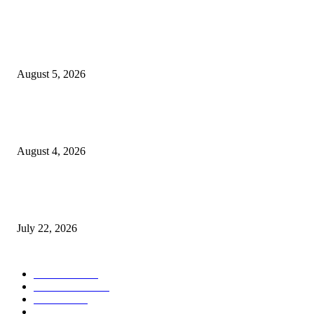
विद्यार्थ्यांनी आई-वडिलांचा व शिक्षकांचा सन्मान राखून ध्येयाने शिक्षण घ्यावे, नंदेश्वर येथे 
नितीन चंदनशिवे यांचे प्रेरणादायी व्याख्यान संपन्न
August 5, 2026
नंदेश्वर येथे सुप्रसिद्ध व्याख्याते नितीन चंदनशिवे यांचे जाहीर व्याख्यान, स्व.दादासाहेब येस
मेटकरी व स्व.समाबाई दादासाहेब मेटकरी यांच्या पुण्यस्मरणानिमित्त होणार व्याख्यान
August 4, 2026
स्तुत्य उपक्रम…रामेश्वर मासाळ यांच्या संकल्पनेचे आमदार समाधान आवताडे यांनी केले
कौतुक,शाळा व गावाच्या विकासासाठी निधी देण्यास कटिबद्ध – आ. समाधान आवताडे
July 22, 2026
POPULAR CATEGORY
टेक्नॉलॉजी
1377
ताज्या बातम्या
1104
देश-विदेश
995
आरोग्य
968