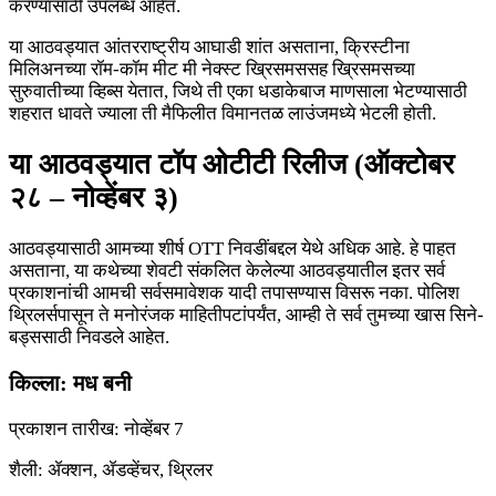
करण्यासाठी उपलब्ध आहेत.
या आठवड्यात आंतरराष्ट्रीय आघाडी शांत असताना, क्रिस्टीना
मिलिअनच्या रॉम-कॉम मीट मी नेक्स्ट ख्रिसमससह ख्रिसमसच्या
सुरुवातीच्या व्हिब्स येतात, जिथे ती एका धडाकेबाज माणसाला भेटण्यासाठी
शहरात धावते ज्याला ती मैफिलीत विमानतळ लाउंजमध्ये भेटली होती.
या आठवड्यात टॉप ओटीटी रिलीज (ऑक्टोबर
२८ – नोव्हेंबर ३)
आठवड्यासाठी आमच्या शीर्ष OTT निवडींबद्दल येथे अधिक आहे. हे पाहत
असताना, या कथेच्या शेवटी संकलित केलेल्या आठवड्यातील इतर सर्व
प्रकाशनांची आमची सर्वसमावेशक यादी तपासण्यास विसरू नका. पोलिश
थ्रिलर्सपासून ते मनोरंजक माहितीपटांपर्यंत, आम्ही ते सर्व तुमच्या खास सिने-
बड्ससाठी निवडले आहेत.
किल्ला: मध बनी
प्रकाशन तारीख: नोव्हेंबर 7
शैली: ॲक्शन, ॲडव्हेंचर, थ्रिलर