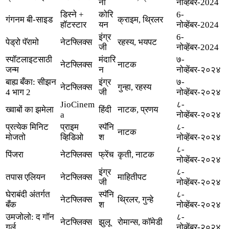
नी
नोव्हेंबर-2024
डिस्ने +
कोरि
6-
गंगनम बी-साइड
क्राइम, थ्रिलर
हॉटस्टार
यन
नोव्हेंबर-2024
इंग्र
6-
पेड्रो पॅरामो
नेटफ्लिक्स
रहस्य, भयपट
जी
नोव्हेंबर-2024
स्पॉटलाइटसाठी
मंदारि
७-
नेटफ्लिक्स
नाटक
जन्म
न
नोव्हेंबर-२०२४
बाह्य बँका: सीझन
इंग्र
७-
नेटफ्लिक्स
गुन्हा, रहस्य
4 भाग 2
जी
नोव्हेंबर-२०२४
JioCinem
८-
ख्वाबों का झमेला
हिंदी
नाटक, प्रणय
a
नोव्हेंबर-२०२४
प्रत्येक मिनिट
प्राइम
स्पॅनि
८-
नाटक
मोजतो
व्हिडिओ
श
नोव्हेंबर-२०२४
८-
पिंजरा
नेटफ्लिक्स
फ्रेंच
कृती, नाटक
नोव्हेंबर-२०२४
इंग्र
८-
तपास एलियन
नेटफ्लिक्स
माहितीपट
जी
नोव्हेंबर-२०२४
घेराबंदी अंतर्गत
स्पॅनि
८-
नेटफ्लिक्स
थ्रिलर, गुन्हे
बँक
श
नोव्हेंबर-२०२४
उमजोलो: द गॉन
८-
नेटफ्लिक्स
झुलू
रोमान्स, कॉमेडी
गर्ल
नोव्हेंबर-२०२४