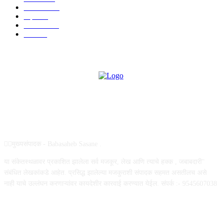
मनोरंजन
919
शहर
882
राजकीय
144
उद्योग
75
ABOUT US
✍🏻मुख्यसंपादक - Babasaheb Sasane .
या संकेतस्थळावर प्रकाशित झालेला सर्व मजकूर, लेख आणि त्याचे हक्क , जबाबदारी''
संबंधित लेखकांकडे आहेत. प्रसिद्ध झालेल्या मजकुराशी संपादक सहमत असतीलच असे
नाही याचे उल्लंघन करणाऱ्यांवर कायदेशीर कारवाई करण्यात येईल. संपर्क :- 9545607038