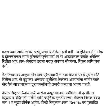
वरुण धवन आणि समंथा प्रभू यांचा सिटॅडेल: हनी बनी – द इंडियन लेग ऑफ
द इंटरनॅशनल स्पाय युनिव्हर्स फ्रँचायझी हा या आठवड्यात सर्वात अपेक्षित
रिलीझ आहे. हाय-ऑक्टेन ड्रामा भरपूर ॲक्शन सीक्वेन्स, थ्रिल आणि चेस
देतो.
नेटफ्लिक्सवर अनुपम खेर यांचे प्रेरणादायी नाटक विजय 69 हे पुढील मोठे
रिलीज आहे, जे वृद्धांच्या अनेकदा दुर्लक्षित केलेल्या आव्हानांना सामोरे जाते.
खेर येथे आव्हानात्मक ट्रायथलॉनची तयारी करताना आपण पाहतो.
पोस्ट-थिएटर रिलीजमध्ये, करीना कपूर खानचा समीक्षकांनी प्रशंसित
थ्रिलर द बकिंगहॅम मर्डर्स आणि ज्युनियर एनटीआरचा ॲक्शन फ्लिक देवरा
भाग 1 हे मुख्य शीर्षक आहेत. दोन्ही चित्रपट आता Netflix वर प्रवाहित