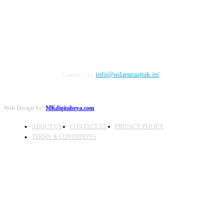
FOLLOW US
Contact us:
info@solapuraajtak.in/
Web Design by:
MKdigitalseva.com
ABOUT US
CONTACT US
PRIVACY POLICY
TERMS & CONDITIONS