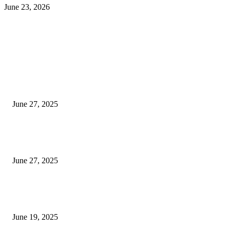
June 23, 2026
EDITOR PICKS
इराणने पुन्हा अण्वस्त्र कार्यक्रम सुरू केल्यास अमेरिकेच्या नवीन धमकीचा अमेरिका पुन्हा
अण्वस्त्र कार्यक्रमावर बॉम्ब करेल
June 27, 2025
शिव लिंगा आणि ज्योतिर्लिंग यांच्यात काय फरक आहे, यापैकी किती प्रकारचे आहेत, देशात
ज्योतिर्लिंग आहेत, त्यांना येथे माहित आहे …
June 27, 2025
नाग पंचामी २०२25: नागपंचमी जुलैच्या या तारखेला साजरा केला जाईल, पूजा मुहर्ट आणि म
जाणून घ्या
June 19, 2025
POPULAR POSTS