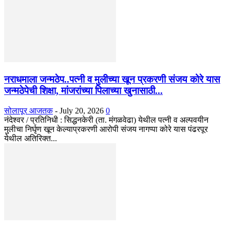
नराधमाला जन्मठेप..पत्नी व मुलीच्या खून प्रकरणी संजय कोरे यास
जन्मठेपेची शिक्षा, मांजरांच्या पिलाच्या खुनासाठी...
सोलापूर आजतक
-
July 20, 2026
0
नंदेश्वर / प्रतिनिधी : सिद्धनकेरी (ता. मंगळवेढा) येथील पत्नी व अल्पवयीन
मुलीचा निर्घृण खून केल्याप्रकरणी आरोपी संजय नागप्पा कोरे यास पंढरपूर
येथील अतिरिक्त...