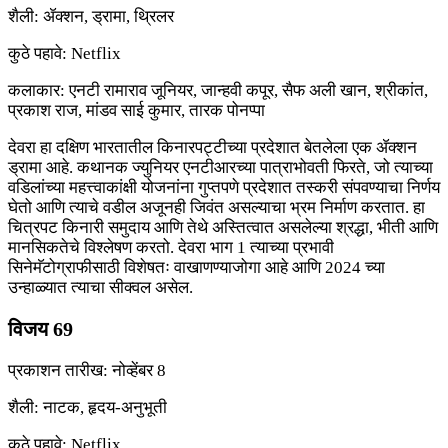
शैली: ॲक्शन, ड्रामा, थ्रिलर
कुठे पहावे: Netflix
कलाकार: एनटी रामाराव जूनियर, जान्हवी कपूर, सैफ अली खान, श्रीकांत,
प्रकाश राज, मांडव साई कुमार, तारक पोनप्पा
देवरा हा दक्षिण भारतातील किनारपट्टीच्या प्रदेशात बेतलेला एक ॲक्शन
ड्रामा आहे. कथानक ज्युनियर एनटीआरच्या पात्राभोवती फिरते, जो त्याच्या
वडिलांच्या महत्त्वाकांक्षी योजनांना गुप्तपणे प्रदेशात तस्करी संपवण्याचा निर्णय
घेतो आणि त्याचे वडील अजूनही जिवंत असल्याचा भ्रम निर्माण करतात. हा
चित्रपट किनारी समुदाय आणि तेथे अस्तित्वात असलेल्या श्रद्धा, भीती आणि
मानसिकतेचे विश्लेषण करतो. देवरा भाग 1 त्याच्या प्रभावी
सिनेमॅटोग्राफीसाठी विशेषतः वाखाणण्याजोगा आहे आणि 2024 च्या
उन्हाळ्यात त्याचा सीक्वल असेल.
विजय 69
प्रकाशन तारीख: नोव्हेंबर 8
शैली: नाटक, हृदय-अनुभूती
कुठे पहावे: Netflix