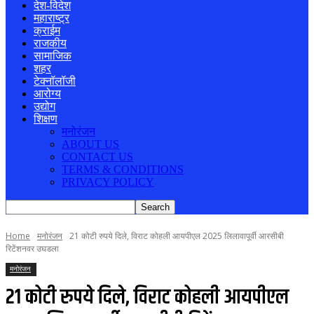
देश-विदेश
महाराष्ट्र
क्राईम
राजकीय
सामाजिक
शहर
टेक्नॉलॉजी
आरोग्य
उद्योग
शिक्षण
मनोरंजन
ABOUT US
CONTACT US
TERMS & CONDITIONS
PRIVACY POLICY
Home
मनोरंजन
21 कोटी रुपये दिले, विराट कोहली आयपीएल 2025 लिलावापूर्वी आरसीबी
रिटेंशनवर उघडला
मनोरंजन
21 कोटी रुपये दिले, विराट कोहली आयपीएल