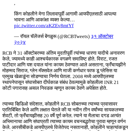
,
किंग कोहलीने मेगा लिलावापूर्वी आगामी आयपीएलसाठी आपल्या
भावना आणि आकांक्षा व्यक्त केल्या…
pic.twitter.com/aKZEv8mtYf
— रॉयल चॅलेंजर्स बेंगळुरू (@RCBTweets)
३१ ऑक्टोबर
२०२४
RCB ने 31 ऑक्टोबरच्या अंतिम मुदतीपूर्वी त्यांच्या धारणा यादीचे अनावरण
केले, ज्यामध्ये काही आश्चर्यकारक वगळणे समाविष्ट होते. विराट, रजत
पाटीदार आणि यश दयाल यांना कायम ठेवण्यात आले असताना, फ्रँचायझीने
मोहम्मद सिराज, ग्लेन मॅक्सवेल आणि माजी कर्णधार फाफ डू प्लेसिस या
प्रमुख खेळाडूंना सोडण्याचा निर्णय घेतला. 2008 मध्ये आयपीएलच्या
स्थापनेपासून संघासोबत दीर्घकाळ संबंध ठेवल्यामुळे कोहलीला INR 21
कोटी पगारासह अव्वल निवडक म्हणून कायम ठेवणे अपेक्षित होते.
त्याच्या व्हिडिओ संदेशात, कोहलीने RCB सोबतच्या त्याच्या प्रवासावर
प्रतिबिंबित केले आणि लक्षात घेतले की या नवीन तीन वर्षांच्या सायकलच्या
शेवटी, तो फ्रँचायझीसह 20 वर्षे पूर्ण करेल. त्याने या मैलाचा दगड अत्यंत
अभिमानाचा आणि संघाप्रती त्याच्या कायम वचनबद्धतेचा पुरावा म्हणून वर्णन
केले. आरसीबीकडे आयपीएलचे विजेतेपद नसतानाही, कोहलीने चाहत्यांकडून