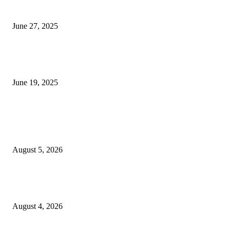
ज्योतिर्लिंग आहेत, त्यांना येथे माहित आहे …
June 27, 2025
नाग पंचामी २०२25: नागपंचमी जुलैच्या या तारखेला साजरा केला जाईल, पूजा मुहर्ट आणि म
जाणून घ्या
June 19, 2025
POPULAR POSTS
विद्यार्थ्यांनी आई-वडिलांचा व शिक्षकांचा सन्मान राखून ध्येयाने शिक्षण घ्यावे, नंदेश्वर येथे 
नितीन चंदनशिवे यांचे प्रेरणादायी व्याख्यान संपन्न
August 5, 2026
नंदेश्वर येथे सुप्रसिद्ध व्याख्याते नितीन चंदनशिवे यांचे जाहीर व्याख्यान, स्व.दादासाहेब येस
मेटकरी व स्व.समाबाई दादासाहेब मेटकरी यांच्या पुण्यस्मरणानिमित्त होणार व्याख्यान
August 4, 2026