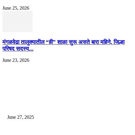
June 25, 2026
मंगळवेढा तालुक्यातील “ही” शाळा सुरू असते बारा महिने, जिल्हा
परिषद सदस्य...
June 23, 2026
EDITOR PICKS
इराणने पुन्हा अण्वस्त्र कार्यक्रम सुरू केल्यास अमेरिकेच्या नवीन धमकीचा अमेरिका पुन्हा
अण्वस्त्र कार्यक्रमावर बॉम्ब करेल
June 27, 2025
शिव लिंगा आणि ज्योतिर्लिंग यांच्यात काय फरक आहे, यापैकी किती प्रकारचे आहेत, देशात