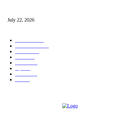
स्तुत्य उपक्रम…रामेश्वर मासाळ यांच्या संकल्पनेचे आमदार समाधान आवताडे यांनी केले
कौतुक,शाळा व गावाच्या विकासासाठी निधी देण्यास कटिबद्ध – आ. समाधान आवताडे
July 22, 2026
POPULAR CATEGORY
टेक्नॉलॉजी
1377
ताज्या बातम्या
1104
देश-विदेश
995
आरोग्य
968
मनोरंजन
919
शहर
882
राजकीय
144
उद्योग
75
ABOUT US