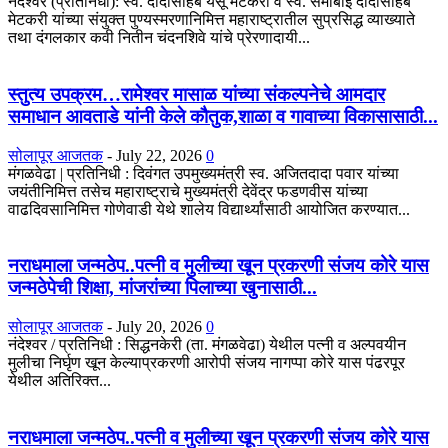
नंदेश्वर (प्रतिनिधी): स्व. दादासाहेब येसू मेटकरी व स्व. समाबाई दादासाहेब
मेटकरी यांच्या संयुक्त पुण्यस्मरणानिमित्त महाराष्ट्रातील सुप्रसिद्ध व्याख्याते
तथा दंगलकार कवी नितीन चंदनशिवे यांचे प्रेरणादायी...
स्तुत्य उपक्रम…रामेश्वर मासाळ यांच्या संकल्पनेचे आमदार
समाधान आवताडे यांनी केले कौतुक,शाळा व गावाच्या विकासासाठी...
सोलापूर आजतक
-
July 22, 2026
0
मंगळवेढा | प्रतिनिधी : दिवंगत उपमुख्यमंत्री स्व. अजितदादा पवार यांच्या
जयंतीनिमित्त तसेच महाराष्ट्राचे मुख्यमंत्री देवेंद्र फडणवीस यांच्या
वाढदिवसानिमित्त गोणेवाडी येथे शालेय विद्यार्थ्यांसाठी आयोजित करण्यात...
नराधमाला जन्मठेप..पत्नी व मुलीच्या खून प्रकरणी संजय कोरे यास
जन्मठेपेची शिक्षा, मांजरांच्या पिलाच्या खुनासाठी...
सोलापूर आजतक
-
July 20, 2026
0
नंदेश्वर / प्रतिनिधी : सिद्धनकेरी (ता. मंगळवेढा) येथील पत्नी व अल्पवयीन
मुलीचा निर्घृण खून केल्याप्रकरणी आरोपी संजय नागप्पा कोरे यास पंढरपूर
येथील अतिरिक्त...
नराधमाला जन्मठेप..पत्नी व मुलीच्या खून प्रकरणी संजय कोरे यास