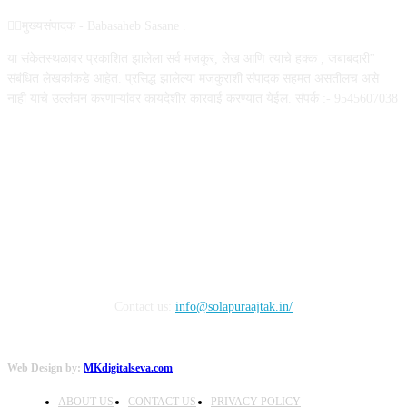
✍🏻मुख्यसंपादक - Babasaheb Sasane .
या संकेतस्थळावर प्रकाशित झालेला सर्व मजकूर, लेख आणि त्याचे हक्क , जबाबदारी''
संबंधित लेखकांकडे आहेत. प्रसिद्ध झालेल्या मजकुराशी संपादक सहमत असतीलच असे
नाही याचे उल्लंघन करणाऱ्यांवर कायदेशीर कारवाई करण्यात येईल. संपर्क :- 9545607038
FOLLOW US
Contact us:
info@solapuraajtak.in/
Web Design by:
MKdigitalseva.com
ABOUT US
CONTACT US
PRIVACY POLICY