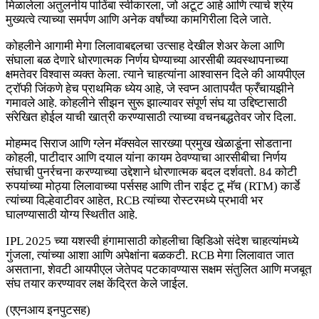
मिळालेला अतुलनीय पाठिंबा स्वीकारला, जो अटूट आहे आणि त्याचे श्रेय
मुख्यत्वे त्याच्या समर्पण आणि अनेक वर्षांच्या कामगिरीला दिले जाते.
कोहलीने आगामी मेगा लिलावाबद्दलचा उत्साह देखील शेअर केला आणि
संघाला बळ देणारे धोरणात्मक निर्णय घेण्याच्या आरसीबी व्यवस्थापनाच्या
क्षमतेवर विश्वास व्यक्त केला. त्याने चाहत्यांना आश्वासन दिले की आयपीएल
ट्रॉफी जिंकणे हेच प्राथमिक ध्येय आहे, जे स्वप्न आतापर्यंत फ्रँचायझीने
गमावले आहे. कोहलीने सीझन सुरू झाल्यावर संपूर्ण संघ या उद्दिष्टासाठी
संरेखित होईल याची खात्री करण्यासाठी त्याच्या वचनबद्धतेवर जोर दिला.
मोहम्मद सिराज आणि ग्लेन मॅक्सवेल सारख्या प्रमुख खेळाडूंना सोडताना
कोहली, पाटीदार आणि दयाल यांना कायम ठेवण्याचा आरसीबीचा निर्णय
संघाची पुनर्रचना करण्याच्या उद्देशाने धोरणात्मक बदल दर्शवतो. 84 कोटी
रुपयांच्या मोठ्या लिलावाच्या पर्ससह आणि तीन राईट टू मॅच (RTM) कार्डे
त्यांच्या विल्हेवाटीवर आहेत, RCB त्यांच्या रोस्टरमध्ये प्रभावी भर
घालण्यासाठी योग्य स्थितीत आहे.
IPL 2025 च्या यशस्वी हंगामासाठी कोहलीचा व्हिडिओ संदेश चाहत्यांमध्ये
गुंजला, त्यांच्या आशा आणि अपेक्षांना बळकटी. RCB मेगा लिलावात जात
असताना, शेवटी आयपीएल जेतेपद पटकावण्यास सक्षम संतुलित आणि मजबूत
संघ तयार करण्यावर लक्ष केंद्रित केले जाईल.
(एएनआय इनपुटसह)