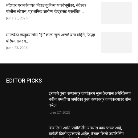
नंदेश्वर ग्रामपंचायत निवडणुकीच्या पार्श्वभूमीवर, नंदेश्वर
पोलीस स्टेशन, प्राथमिक आरोग्य केंद्रासह प्रलंबित...
June 25, 2026
मंगळवेढा तालुक्यातील “ही” शाळा सुरू असते बारा महिने, जिल्हा
परिषद सदस्य...
June 23, 2026
EDITOR PICKS
इराणने पुन्हा अण्वस्त्र कार्यक्रम सुरू केल्यास अमेरिकेच्या
नवीन धमकीचा अमेरिका पुन्हा अण्वस्त्र कार्यक्रमावर बॉम्ब
करेल
June 27, 2025
शिव लिंगा आणि ज्योतिर्लिंग यांच्यात काय फरक आहे,
यापैकी किती प्रकारचे आहेत, देशात किती ज्योतिर्लिंग