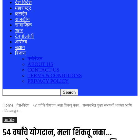
देश-विदेश
महाराष्ट्र
क्राईम
राजकीय
सामाजिक
शहर
टेक्नॉलॉजी
आरोग्य
उद्योग
शिक्षण
मनोरंजन
ABOUT US
CONTACT US
TERMS & CONDITIONS
PRIVACY POLICY
Home
देश-विदेश
५४ वर्षांचे योगदान, मला शिकवू नका... राज्यसभेत पुन्हा सभापती धनखर आणि
मल्लिकार्जुन...
देश-विदेश
५४ वर्षांचे योगदान, मला शिकवू नका…