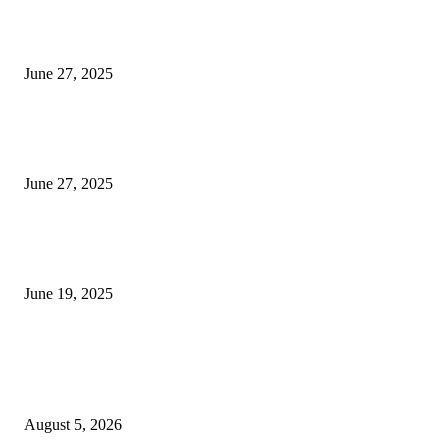
इराणने पुन्हा अण्वस्त्र कार्यक्रम सुरू केल्यास अमेरिकेच्या नवीन धमकीचा अमेरिका पुन्हा
अण्वस्त्र कार्यक्रमावर बॉम्ब करेल
June 27, 2025
शिव लिंगा आणि ज्योतिर्लिंग यांच्यात काय फरक आहे, यापैकी किती प्रकारचे आहेत, देशात
ज्योतिर्लिंग आहेत, त्यांना येथे माहित आहे …
June 27, 2025
नाग पंचामी २०२25: नागपंचमी जुलैच्या या तारखेला साजरा केला जाईल, पूजा मुहर्ट आणि म
जाणून घ्या
June 19, 2025
POPULAR POSTS
विद्यार्थ्यांनी आई-वडिलांचा व शिक्षकांचा सन्मान राखून ध्येयाने शिक्षण घ्यावे, नंदेश्वर येथे 
नितीन चंदनशिवे यांचे प्रेरणादायी व्याख्यान संपन्न
August 5, 2026