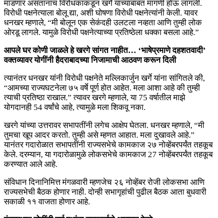
मांडणार असतानाच विरोधकांकडून खर्गे यांच्याबाबत मागणी होऊ लागली.
विरोधी पक्षनेत्याला बोलू द्या, अशी घोषणा विरोधी पक्षनेत्यांनी केली. यावर
धनखर म्हणाले, “मी बोलून एक सेकंदही उलटला नव्हता आणि तुम्ही लोक
ओरडू लागले. यामुळे विरोधी पक्षनेत्याच्या प्रतिष्ठेला धक्का बसला आहे.”
आपले घर कोणी जाळले हे खरगे सांगत नाहीत… ‘भाषेप्रमाणे दहशतवादी’
वक्तव्यावर योगींनी हैदराबादच्या निजामाची आठवण करून दिली
त्यानंतर धनखर यांनी विरोधी पक्षनेते मल्लिकार्जुन खर्गे यांना सांगितले की,
“आमच्या राज्यघटनेला ७५ वर्षे पूर्ण होत आहेत. मला आशा आहे की तुम्ही
त्याची प्रतिष्ठा राखाल.” त्यावर खरगे म्हणाले, या 75 वर्षातील माझे
योगदानही 54 वर्षांचे आहे, त्यामुळे मला शिकवू नका.
खरगे यांच्या उत्तरावर सभापतींनी लगेच आक्षेप घेतला. धनखर म्हणाले, “मी
तुमचा खूप आदर करतो. तुम्ही असे म्हणत आहात. मला दुखावले आहे.”
यानंतर गदारोळात सभापतींनी राज्यसभेचे कामकाज २७ नोव्हेंबरपर्यंत तहकूब
केले. दरम्यान, या गदारोळामुळे लोकसभेचे कामकाज 27 नोव्हेंबरपर्यंत तहकूब
करण्यात आले आहे.
संविधान दिनानिमित्त मंगळवारी म्हणजेच २६ नोव्हेंबर रोजी लोकसभा आणि
राज्यसभेची बैठक होणार नाही. दोन्ही सभागृहांची पुढील बैठक आता बुधवारी
सकाळी ११ वाजता होणार आहे.