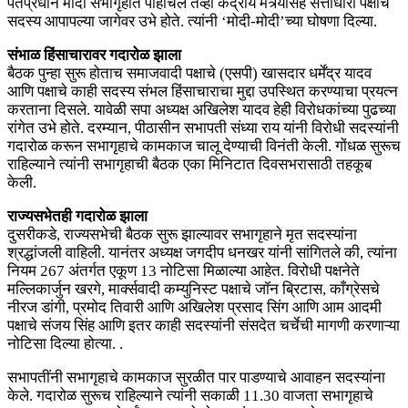
पंतप्रधान मोदी सभागृहात पोहोचले तेव्हा केंद्रीय मंत्र्यांसह सत्ताधारी पक्षाचे
सदस्य आपापल्या जागेवर उभे होते. त्यांनी ‘मोदी-मोदी’च्या घोषणा दिल्या.
संभाळ हिंसाचारावर गदारोळ झाला
बैठक पुन्हा सुरू होताच समाजवादी पक्षाचे (एसपी) खासदार धर्मेंद्र यादव
आणि पक्षाचे काही सदस्य संभल हिंसाचाराचा मुद्दा उपस्थित करण्याचा प्रयत्न
करताना दिसले. यावेळी सपा अध्यक्ष अखिलेश यादव हेही विरोधकांच्या पुढच्या
रांगेत उभे होते. दरम्यान, पीठासीन सभापती संध्या राय यांनी विरोधी सदस्यांनी
गदारोळ करून सभागृहाचे कामकाज चालू देण्याची विनंती केली. गोंधळ सुरूच
राहिल्याने त्यांनी सभागृहाची बैठक एका मिनिटात दिवसभरासाठी तहकूब
केली.
राज्यसभेतही गदारोळ झाला
दुसरीकडे, राज्यसभेची बैठक सुरू झाल्यावर सभागृहाने मृत सदस्यांना
श्रद्धांजली वाहिली. यानंतर अध्यक्ष जगदीप धनखर यांनी सांगितले की, त्यांना
नियम 267 अंतर्गत एकूण 13 नोटिसा मिळाल्या आहेत. विरोधी पक्षनेते
मल्लिकार्जुन खरगे, मार्क्सवादी कम्युनिस्ट पक्षाचे जॉन ब्रिटास, काँग्रेसचे
नीरज डांगी, प्रमोद तिवारी आणि अखिलेश प्रसाद सिंग आणि आम आदमी
पक्षाचे संजय सिंह आणि इतर काही सदस्यांनी संसदेत चर्चेची मागणी करणाऱ्या
नोटिसा दिल्या होत्या. .
सभापतींनी सभागृहाचे कामकाज सुरळीत पार पाडण्याचे आवाहन सदस्यांना
केले. गदारोळ सुरूच राहिल्याने त्यांनी सकाळी 11.30 वाजता सभागृहाचे