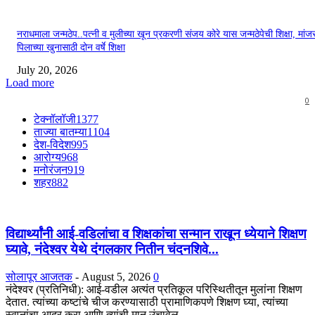
नराधमाला जन्मठेप..पत्नी व मुलीच्या खून प्रकरणी संजय कोरे यास जन्मठेपेची शिक्षा, मांजरा
पिलाच्या खुनासाठी दोन वर्षे शिक्षा
July 20, 2026
Load more
0
टेक्नॉलॉजी
1377
ताज्या बातम्या
1104
देश-विदेश
995
आरोग्य
968
मनोरंजन
919
शहर
882
विद्यार्थ्यांनी आई-वडिलांचा व शिक्षकांचा सन्मान राखून ध्येयाने शिक्षण
घ्यावे, नंदेश्वर येथे दंगलकार नितीन चंदनशिवे...
सोलापूर आजतक
-
August 5, 2026
0
नंदेश्वर (प्रतिनिधी): आई-वडील अत्यंत प्रतिकूल परिस्थितीतून मुलांना शिक्षण
देतात. त्यांच्या कष्टांचे चीज करण्यासाठी प्रामाणिकपणे शिक्षण घ्या, त्यांच्या
स्वप्नांचा आदर करा आणि त्यांची मान उंचावेल...