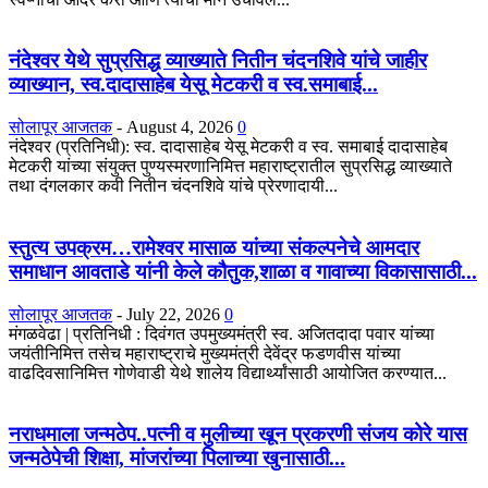
नंदेश्वर येथे सुप्रसिद्ध व्याख्याते नितीन चंदनशिवे यांचे जाहीर
व्याख्यान, स्व.दादासाहेब येसू मेटकरी व स्व.समाबाई...
सोलापूर आजतक
-
August 4, 2026
0
नंदेश्वर (प्रतिनिधी): स्व. दादासाहेब येसू मेटकरी व स्व. समाबाई दादासाहेब
मेटकरी यांच्या संयुक्त पुण्यस्मरणानिमित्त महाराष्ट्रातील सुप्रसिद्ध व्याख्याते
तथा दंगलकार कवी नितीन चंदनशिवे यांचे प्रेरणादायी...
स्तुत्य उपक्रम…रामेश्वर मासाळ यांच्या संकल्पनेचे आमदार
समाधान आवताडे यांनी केले कौतुक,शाळा व गावाच्या विकासासाठी...
सोलापूर आजतक
-
July 22, 2026
0
मंगळवेढा | प्रतिनिधी : दिवंगत उपमुख्यमंत्री स्व. अजितदादा पवार यांच्या
जयंतीनिमित्त तसेच महाराष्ट्राचे मुख्यमंत्री देवेंद्र फडणवीस यांच्या
वाढदिवसानिमित्त गोणेवाडी येथे शालेय विद्यार्थ्यांसाठी आयोजित करण्यात...
नराधमाला जन्मठेप..पत्नी व मुलीच्या खून प्रकरणी संजय कोरे यास
जन्मठेपेची शिक्षा, मांजरांच्या पिलाच्या खुनासाठी...