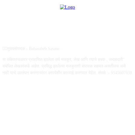
ABOUT US
✍🏻मुख्यसंपादक - Babasaheb Sasane .
या संकेतस्थळावर प्रकाशित झालेला सर्व मजकूर, लेख आणि त्याचे हक्क , जबाबदारी''
संबंधित लेखकांकडे आहेत. प्रसिद्ध झालेल्या मजकुराशी संपादक सहमत असतीलच असे
नाही याचे उल्लंघन करणाऱ्यांवर कायदेशीर कारवाई करण्यात येईल. संपर्क :- 9545607038
FOLLOW US