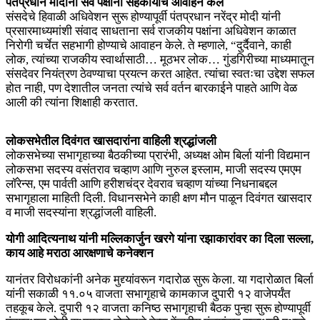
पंतप्रधान मोदींनी सर्व पक्षांना सहकार्याचे आवाहन केले
संसदेचे हिवाळी अधिवेशन सुरू होण्यापूर्वी पंतप्रधान नरेंद्र मोदी यांनी
प्रसारमाध्यमांशी संवाद साधताना सर्व राजकीय पक्षांना अधिवेशन काळात
निरोगी चर्चेत सहभागी होण्याचे आवाहन केले. ते म्हणाले, “दुर्दैवाने, काही
लोक, त्यांच्या राजकीय स्वार्थासाठी… मूठभर लोक… गुंडगिरीच्या माध्यमातून
संसदेवर नियंत्रण ठेवण्याचा प्रयत्न करत आहेत. त्यांचा स्वतःचा उद्देश सफल
होत नाही, पण देशातील जनता त्यांचे सर्व वर्तन बारकाईने पाहते आणि वेळ
आली की त्यांना शिक्षाही करतात.
लोकसभेतील दिवंगत खासदारांना वाहिली श्रद्धांजली
लोकसभेच्या सभागृहाच्या बैठकीच्या प्रारंभी, अध्यक्ष ओम बिर्ला यांनी विद्यमान
लोकसभा सदस्य वसंतराव चव्हाण आणि नुरुल इस्लाम, माजी सदस्य एमएम
लॉरेन्स, एम पार्वती आणि हरीशचंद्र देवराव चव्हाण यांच्या निधनाबद्दल
सभागृहाला माहिती दिली. विधानसभेने काही क्षण मौन पाळून दिवंगत खासदार
व माजी सदस्यांना श्रद्धांजली वाहिली.
योगी आदित्यनाथ यांनी मल्लिकार्जुन खरगे यांना रझाकारांवर का दिला सल्ला,
काय आहे मराठा आरक्षणाचे कनेक्शन
यानंतर विरोधकांनी अनेक मुद्द्यांवरून गदारोळ सुरू केला. या गदारोळात बिर्ला
यांनी सकाळी ११.०५ वाजता सभागृहाचे कामकाज दुपारी १२ वाजेपर्यंत
तहकूब केले. दुपारी १२ वाजता कनिष्ठ सभागृहाची बैठक पुन्हा सुरू होण्यापूर्वी