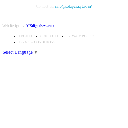
Contact us:
info@solapuraajtak.in/
Web Design by:
MKdigitalseva.com
ABOUT US
CONTACT US
PRIVACY POLICY
TERMS & CONDITIONS
Select Language
▼