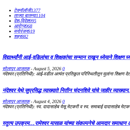
टेक्नॉलॉजी
1377
ताज्या बातम्या
1104
देश-विदेश
995
आरोग्य
968
मनोरंजन
919
शहर
882
विद्यार्थ्यांनी आई-वडिलांचा व शिक्षकांचा सन्मान राखून ध्येयाने शिक्षण घ
सोलापूर आजतक
-
August 5, 2026
0
नंदेश्वर (प्रतिनिधी): आई-वडील अत्यंत प्रतिकूल परिस्थितीतून मुलांना शिक्षण देतात
नंदेश्वर येथे सुप्रसिद्ध व्याख्याते नितीन चंदनशिवे यांचे जाहीर व्याख्या
सोलापूर आजतक
-
August 4, 2026
0
नंदेश्वर (प्रतिनिधी): स्व. दादासाहेब येसू मेटकरी व स्व. समाबाई दादासाहेब मेटकरी
स्तुत्य उपक्रम…रामेश्वर मासाळ यांच्या संकल्पनेचे आमदार समाधान आ