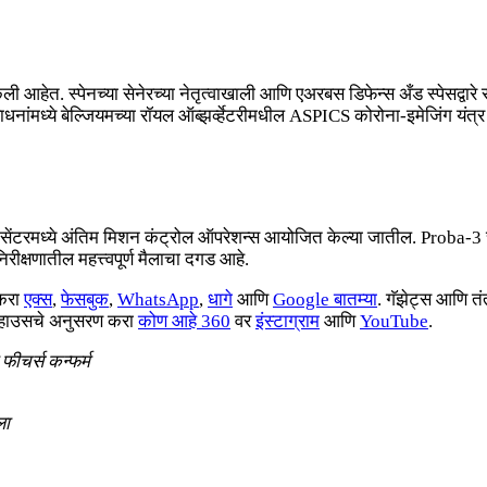
आहेत. स्पेनच्या सेनेरच्या नेतृत्वाखाली आणि एअरबस डिफेन्स अँड स्पेसद्वारे स
ांमध्ये बेल्जियमच्या रॉयल ऑब्झर्व्हेटरीमधील ASPICS कोरोना-इमेजिंग यंत्
ेशन सेंटरमध्ये अंतिम मिशन कंट्रोल ऑपरेशन्स आयोजित केल्या जातील. Proba-
ीक्षणातील महत्त्वपूर्ण मैलाचा दगड आहे.
 करा
एक्स
,
फेसबुक
,
WhatsApp
,
धागे
आणि
Google बातम्या
. गॅझेट्स आणि त
 इन-हाउसचे अनुसरण करा
कोण आहे 360
वर
इंस्टाग्राम
आणि
YouTube
.
ीचर्स कन्फर्म
ला