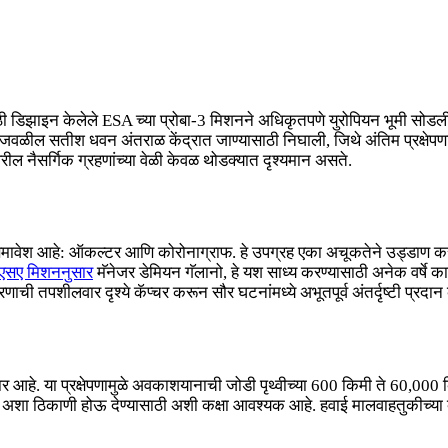
ी डिझाइन केलेले ESA च्या प्रोबा-3 मिशनने अधिकृतपणे युरोपियन भूमी सोडली आह
नईजवळील सतीश धवन अंतराळ केंद्रात जाण्यासाठी निघाली, जिथे अंतिम प्रक्षेपणा
वीवरील नैसर्गिक ग्रहणांच्या वेळी केवळ थोडक्यात दृश्यमान असते.
समावेश आहे: ऑकल्टर आणि कोरोनाग्राफ. हे उपग्रह एका अचूकतेने उड्डाण करून
एसए मिशननुसार
मॅनेजर डेमियन गॅलानो, हे यश साध्य करण्यासाठी अनेक वर्षे 
ाची तपशीलवार दृश्ये कॅप्चर करून सौर घटनांमध्ये अभूतपूर्व अंतर्दृष्टी प्रदान 
 आहे. या प्रक्षेपणामुळे अवकाशयानाची जोडी पृथ्वीच्या 600 किमी ते 60,000 कि
तो अशा ठिकाणी होऊ देण्यासाठी अशी कक्षा आवश्यक आहे. हवाई मालवाहतुकीच्या व्य