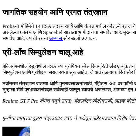
जागतिक सहयोग आणि प्रगत तंत्रज्ञान
Proba-3 मोहिमेने 14 ESA सदस्य राज्ये आणि कॅनडामधील कौशल्ये प्राप्त केली 
असलेल्या GMV आणि Spacebel सारख्या भागीदारांचा समावेश आहे. मुख्य साधन
समावेश आहे, ज्याची रचना
अभ्यास
सौर ऊर्जा उत्पादन.
प्री-लाँच सिम्युलेशन चालू आहे
बेल्जियममधील रेडू येथील ESA च्या युरोपियन स्पेस सिक्युरिटी अँड एज्युक
सिम्युलेशन आणि प्रशिक्षण सराव सध्या सुरू आहेत, जे अंतराळ-आधारित सौर निर
नवीनतम तंत्रज्ञान बातम्या आणि पुनरावलोकनांसाठी, गॅझेट्स 360 वर फॉलो
तुम्हाला शीर्ष प्रभावकारांबद्दल सर्वकाही जाणून घ्यायचे असल्यास, आमच्या
Realme GT 7 Pro कॅमेरा नमुने उघड; अंडरवॉटर फोटोग्राफी, लाइव्ह फोटो फ
पृथ्वीचा तात्पुरता दुसरा चंद्र 2024 PT5 ने कक्षेतून बाहेर पडताना निरोप घेत