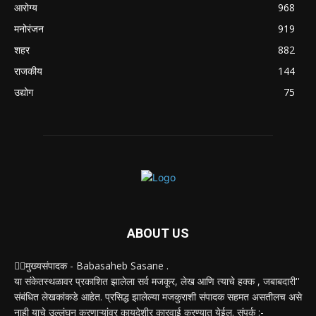
आरोग्य
968
मनोरंजन
919
शहर
882
राजकीय
144
उद्योग
75
ABOUT US
✍🏻मुख्यसंपादक - Babasaheb Sasane .
या संकेतस्थळावर प्रकाशित झालेला सर्व मजकूर, लेख आणि त्याचे हक्क , जबाबदारी''
संबंधित लेखकांकडे आहेत. प्रसिद्ध झालेल्या मजकुराशी संपादक सहमत असतीलच असे
नाही याचे उल्लंघन करणाऱ्यांवर कायदेशीर कारवाई करण्यात येईल. संपर्क :-