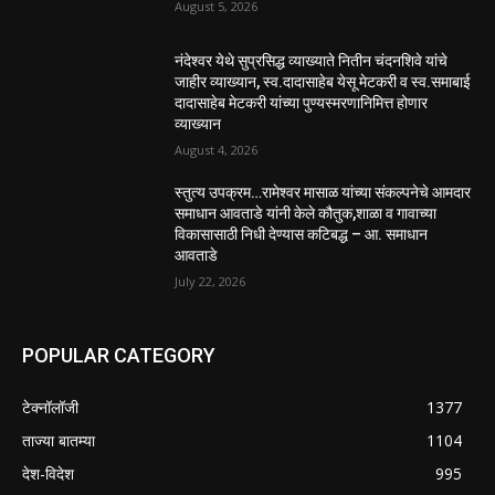
August 5, 2026
नंदेश्वर येथे सुप्रसिद्ध व्याख्याते नितीन चंदनशिवे यांचे
जाहीर व्याख्यान, स्व.दादासाहेब येसू मेटकरी व स्व.समाबाई
दादासाहेब मेटकरी यांच्या पुण्यस्मरणानिमित्त होणार
व्याख्यान
August 4, 2026
स्तुत्य उपक्रम…रामेश्वर मासाळ यांच्या संकल्पनेचे आमदार
समाधान आवताडे यांनी केले कौतुक,शाळा व गावाच्या
विकासासाठी निधी देण्यास कटिबद्ध – आ. समाधान
आवताडे
July 22, 2026
POPULAR CATEGORY
टेक्नॉलॉजी
1377
ताज्या बातम्या
1104
देश-विदेश
995