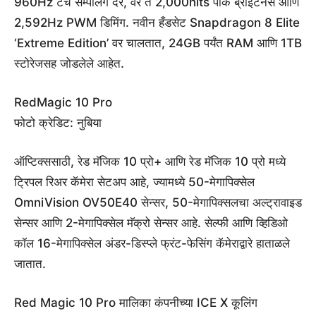
960Hz टच सॅम्पलिंग दर, वर ते 2,000nits पीक ब्राइटनेस आणि
2,592Hz PWM डिमिंग. नवीन हँडसेट Snapdragon 8 Elite
‘Extreme Edition’ वर चालतात, 24GB पर्यंत RAM आणि 1TB
स्टोरेजसह जोडलेले आहेत.
RedMagic 10 Pro
फोटो क्रेडिट: नुबिया
ऑप्टिक्ससाठी, रेड मॅजिक 10 प्रो+ आणि रेड मॅजिक 10 प्रो मध्ये
ट्रिपल रिअर कॅमेरा सेटअप आहे, ज्यामध्ये 50-मेगापिक्सेल
OmniVision OV50E40 सेन्सर, 50-मेगापिक्सलचा अल्ट्रावाइड
सेन्सर आणि 2-मेगापिक्सेल मॅक्रो सेन्सर आहे. सेल्फी आणि व्हिडिओ
कॉल 16-मेगापिक्सेल अंडर-डिस्प्ले फ्रंट-फेसिंग कॅमेराद्वारे हाताळले
जातात.
Red Magic 10 Pro मालिका कंपनीच्या ICE X कूलिंग