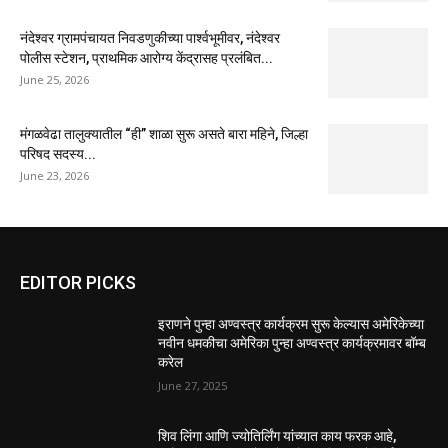
नंदेश्वर ग्रामपंचायत निवडणुकीच्या पार्श्वभूमीवर, नंदेश्वर
पोलीस स्टेशन, प्राथमिक आरोग्य केंद्रासह प्रलंबित...
June 25, 2026
मंगळवेढा तालुक्यातील “ही” शाळा सुरू असते बारा महिने, जिल्हा
परिषद सदस्य...
June 23, 2026
EDITOR PICKS
इराणने पुन्हा अण्वस्त्र कार्यक्रम सुरू केल्यास अमेरिकेच्या
नवीन धमकीचा अमेरिका पुन्हा अण्वस्त्र कार्यक्रमावर बॉम्ब
करेल
June 27, 2025
शिव लिंगा आणि ज्योतिर्लिंग यांच्यात काय फरक आहे,