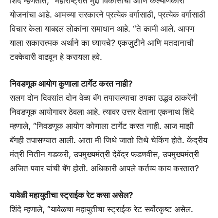
शिंदे म्हणतात, “महाराष्ट्रात मुद्दा विकासाचा आणि कल्याणकारी
योजनांचा आहे. आमच्या सरकारने प्रत्येक वर्गासाठी, प्रत्येक वर्गासाठी
विचार केला याबद्दल लोकांना समाधान आहे. “ते कामी आले. आपण
याला सकारात्मक अर्थाने का घ्यायचे? एकजुटीने आणि मतदानाची
टक्केवारी वाढवून हे करायला हवे.
निवडणूक आयोग कुणाला टार्गेट करत नाही?
सलग दोन दिवसांत दोन वेळा बॅग तपासल्याचा ठपका उद्धव ठाकरेंनी
निवडणूक आयोगावर ठेवला आहे. त्यावर उत्तर देताना एकनाथ शिंदे
म्हणाले, “निवडणूक आयोग कोणाला टार्गेट करत नाही. आज माझी
बॅगही तपासण्यात आली. आता मी जिथे जातो तिथे चेकिंग होते. केंद्रीय
मंत्री नितीन गडकरी, उपमुख्यमंत्री देवेंद्र फडणवीस, उपमुख्यमंत्री
अजित पवार यांची बॅग होती. अधिकारी आपले कर्तव्य काय करतात?
यावेळी महायुतीचा स्ट्राईक रेट कसा असेल?
शिंदे म्हणाले, “यावेळचा महायुतीचा स्ट्राईक रेट सर्वोत्कृष्ट असेल.