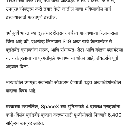
TRAI च्या शिफारशी, ज्या येत्या आठवड्यात तयार केल्या जातील,
उपग्रह स्पेक्ट्रम कसे तयार केले जातील याचा भविष्यातील मार्ग
ठरवण्यासाठी महत्त्वपूर्ण ठरतील.
वर्षानुवर्षे भारताच्या दूरसंचार क्षेत्रावर वर्चस्व गाजवणाऱ्या रिलायन्सला
चिंता आहे की, एअरवेव्ह लिलावात $19 अब्ज खर्च केल्यानंतर ते
ब्रॉडबँड ग्राहकांना मस्क, आणि संभाव्यतः डेटा आणि व्हॉइस क्लायंटला
नंतर तंत्रज्ञानाच्या प्रगतीमुळे गमावण्याचा धोका आहे, रॉयटर्सने पूर्वी
अहवाल दिला.
भारतातील उपग्रह सेवांसाठी स्पेक्ट्रम देण्याची पद्धत अब्जाधीशांमधील
वादाचा विषय आहे.
मस्कच्या स्टारलिंक, SpaceX च्या युनिटमध्ये 4 दशलक्ष ग्राहकांना
कमी-विलंब ब्रॉडबँड प्रदान करण्यासाठी पृथ्वीभोवती फिरणारे 6,400
सक्रिय उपग्रह आहेत.