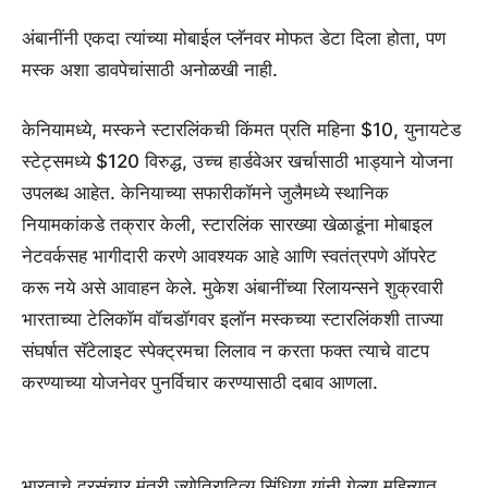
अंबानींनी एकदा त्यांच्या मोबाईल प्लॅनवर मोफत डेटा दिला होता, पण
मस्क अशा डावपेचांसाठी अनोळखी नाही.
केनियामध्ये, मस्कने स्टारलिंकची किंमत प्रति महिना $10, युनायटेड
स्टेट्समध्ये $120 विरुद्ध, उच्च हार्डवेअर खर्चासाठी भाड्याने योजना
उपलब्ध आहेत. केनियाच्या सफारीकॉमने जुलैमध्ये स्थानिक
नियामकांकडे तक्रार केली, स्टारलिंक सारख्या खेळाडूंना मोबाइल
नेटवर्कसह भागीदारी करणे आवश्यक आहे आणि स्वतंत्रपणे ऑपरेट
करू नये असे आवाहन केले. मुकेश अंबानींच्या रिलायन्सने शुक्रवारी
भारताच्या टेलिकॉम वॉचडॉगवर इलॉन मस्कच्या स्टारलिंकशी ताज्या
संघर्षात सॅटेलाइट स्पेक्ट्रमचा लिलाव न करता फक्त त्याचे वाटप
करण्याच्या योजनेवर पुनर्विचार करण्यासाठी दबाव आणला.
भारताचे दूरसंचार मंत्री ज्योतिरादित्य सिंधिया यांनी गेल्या महिन्यात