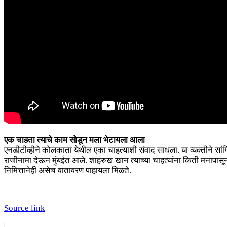
एक चाहता त्याचे काम सोडून मला भेटायला आला
एनडीटीव्हीने कोलकाता येथील एका चाहत्याशी संवाद साधला. या व्यक्तीने सांगि
राजीनामा देऊन मुंबईत आले. शाहरुख खान त्याच्या चाहत्यांना किती मनापासून स्
निमित्तानेही असेच वातावरण पाहायला मिळते.
Source link