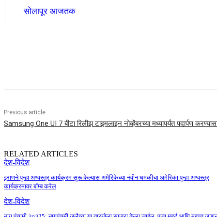
सोलापूर आजतक
Share
Previous article
Samsung One UI 7 बीटा रिलीझ टाइमलाइन नोव्हेंबरच्या मध्यापर्यंत पदार्पण करण्यास
RELATED ARTICLES
देश-विदेश
इराणने पुन्हा अण्वस्त्र कार्यक्रम सुरू केल्यास अमेरिकेच्या नवीन धमकीचा अमेरिका पुन्हा अण्वस्त्र
कार्यक्रमावर बॉम्ब करेल
देश-विदेश
नाग पंचामी २०२25: नागपंचमी जुलैच्या या तारखेला साजरा केला जाईल, पूजा मुहर्ट आणि महत्त्व जाणू