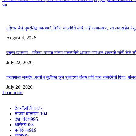
घ्या
नंदेश्वर येथे सुप्रसिद्ध व्याख्याते नितीन चंदनशिवे यांचे जाहीर व्याख्यान, स्व.दादासाहेब ये
August 4, 2026
स्तुत्य उपक्रम…रामेश्वर मासाळ यांच्या संकल्पनेचे आमदार समाधान आवताडे यांनी केले 
July 22, 2026
नराधमाला जन्मठेप..पत्नी व मुलीच्या खून प्रकरणी संजय कोरे यास जन्मठेपेची शिक्षा, मांजरांच्
July 20, 2026
Load more
टेक्नॉलॉजी
1377
ताज्या बातम्या
1104
देश-विदेश
995
आरोग्य
968
मनोरंजन
919
शहर
882