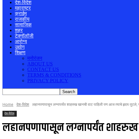
देश-विदेश
महाराष्ट्र
क्राईम
राजकीय
सामाजिक
शहर
टेक्नॉलॉजी
आरोग्य
उद्योग
शिक्षण
मनोरंजन
ABOUT US
CONTACT US
TERMS & CONDITIONS
PRIVACY POLICY
Home
देश-विदेश
लहानपणापासून लग्नापर्यंत शाहरुख खानची वाट पाहिली पण आज त्याचे हृदय तुटले, फॅ
देश-विदेश
लहानपणापासून लग्नापर्यंत शाहरुख ख