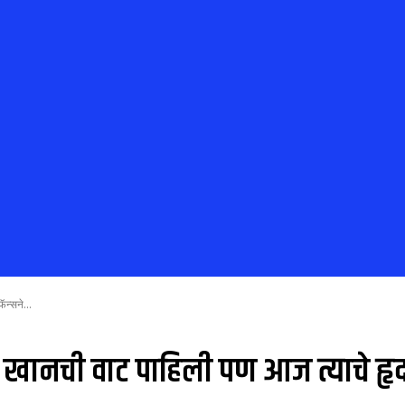
न्सने...
ानची वाट पाहिली पण आज त्याचे हृदय 