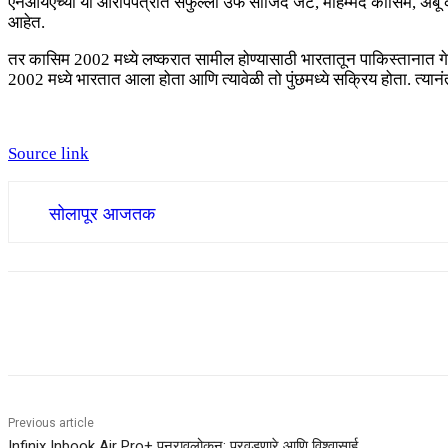
एनआयएच्या या आरोपपत्रात सैफुल्ला उर्फ ​​साजिद जट, मोहम्मद कासिम, अबू 
आहेत.
तर कासिम 2002 मध्ये लष्करात सामील होण्यासाठी भारतातून पाकिस्तानात गेल
2002 मध्ये भारतात आला होता आणि त्यावेळी तो पुंछमध्ये सक्रिय होता. त्यानं
Source link
सोलापूर आजतक
Share
Previous article
Infinix Inbook Air Pro+ पुनरावलोकन: परवडणारे आणि विश्वासार्ह