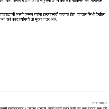
​चाचा यांचा समावेश आहे ज्यात सैफुल्ला आणि कटल हे पाकिस्तानचे नागरिक
ाद्यांची भरती करून त्यांना हल्ल्यासाठी पाठवले होते. कातल सिंधी देखील
 सर्व कारवायांमध्ये तो मुख्य पात्र आहे.
Next article
िसांनी गस्तीदरम्यान 3 जणांना थांबवले, त्यांनी त्यांची हत्या केली. मग एक मॅनहंट सुरू होते