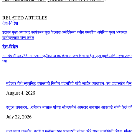
RELATED ARTICLES
देश-विदेश
इराणने पुन्हा अण्वस्त्र कार्यक्रम सुरू केल्यास अमेरिकेच्या नवीन धमकीचा अमेरिका पुन्हा अण्वस्त्र
कार्यक्रमावर बॉम्ब करेल
देश-विदेश
नाग पंचामी २०२25: नागपंचमी जुलैच्या या तारखेला साजरा केला जाईल, पूजा मुहर्ट आणि महत्त्व जाणू
घ्या
नंदेश्वर येथे सुप्रसिद्ध व्याख्याते नितीन चंदनशिवे यांचे जाहीर व्याख्यान, स्व.दादासाहेब ये
August 4, 2026
स्तुत्य उपक्रम…रामेश्वर मासाळ यांच्या संकल्पनेचे आमदार समाधान आवताडे यांनी केले 
July 22, 2026
नराधमाला जन्मठेप..पत्नी व मुलीच्या खून प्रकरणी संजय कोरे यास जन्मठेपेची शिक्षा, मांजरांच्