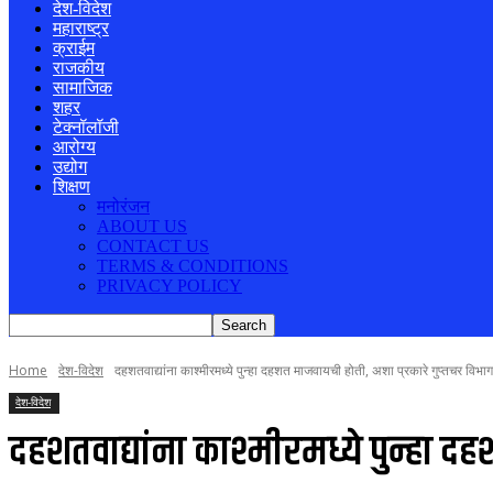
देश-विदेश
महाराष्ट्र
क्राईम
राजकीय
सामाजिक
शहर
टेक्नॉलॉजी
आरोग्य
उद्योग
शिक्षण
मनोरंजन
ABOUT US
CONTACT US
TERMS & CONDITIONS
PRIVACY POLICY
Home
देश-विदेश
दहशतवाद्यांना काश्मीरमध्ये पुन्हा दहशत माजवायची होती, अशा प्रकारे गुप्तचर विभागान
देश-विदेश
दहशतवाद्यांना काश्मीरमध्ये पुन्हा दह