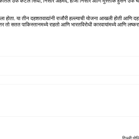
कातल उर्फ ​​कटल सिंधी, निसार अहमद, हाजी निसार आणि मुस्ताक हुसैन उर्फ ​
ा होता. या तीन दहशतवाद्यांनी राजौरी हल्ल्याची योजना आखली होती आणि दहशतव
तर तो सतत पाकिस्तानमध्ये राहतो आणि भारतविरोधी कारवायांमध्ये आणि लष्कराच्या
दिल्ली पोल