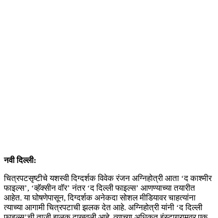
नवी दिल्ली:
चित्रपटसृष्टीचे यशस्वी दिग्दर्शक विवेक रंजन अग्निहोत्री आता ‘द काश्मीर
फाइल्स’, ‘व्हॅक्सीन वॉर’ नंतर ‘द दिल्ली फाइल्स’ आणण्याच्या तयारीत
आहेत. या घोषणेपासून, दिग्दर्शक अनेकदा सोशल मीडियावर चाहत्यांना
त्याच्या आगामी चित्रपटाची झलक देत आहे. अग्निहोत्री यांनी ‘द दिल्ली
फाइल्स’ची ताजी झलक दाखवली आहे. त्याच्या अधिकृत इंस्टाग्रामवर एक