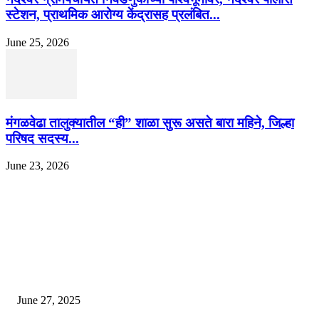
स्टेशन, प्राथमिक आरोग्य केंद्रासह प्रलंबित...
June 25, 2026
मंगळवेढा तालुक्यातील “ही” शाळा सुरू असते बारा महिने, जिल्हा
परिषद सदस्य...
June 23, 2026
EDITOR PICKS
इराणने पुन्हा अण्वस्त्र कार्यक्रम सुरू केल्यास अमेरिकेच्या नवीन धमकीचा अमेरिका पुन्हा
अण्वस्त्र कार्यक्रमावर बॉम्ब करेल
June 27, 2025