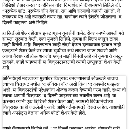
व्हिडिओ शेअर करत ‘द व्हॅक्सिन वॉर’ दिग्दर्शकाने कॅप्शनमध्ये लिहिले की,
“प्रत्येक शॉट, प्रत्येक सीन वेदना, राग आणि सत्याची कहाणी सांगतो. जे
लवकरच येत आहे त्यासाठी तयार रहा. यासोबत त्याने हॅशटॅग जोडताना ‘द
दिल्ली फाइल्स’ असे लिहिले.
हा व्हिडीओ शेअर होताच इन्स्टाग्राम युजर्सनी कमेंट सेक्शनमध्ये आपली मते
द्यायला सुरुवात केली. एका युजरने लिहिले, कृपया ही क्लिप काढून टाका,
माझी विनंती आहे! चित्रपटात काही संदर्भ देऊन दाखवायला हरकत नाही.
एकट्याने शेअर केले तर त्याचा चुकीचा अर्थ लावला जाऊ शकतो आणि
त्याचा गैरवापरही होऊ शकतो! म्हणून माझी विनंती आहे की कृपया ते काढून
टाकावे. काही चाहत्यांनी या चित्रपटाबद्दलची त्यांची उत्सुकता शेअर केली
आहे.
अग्निहोत्री महत्त्वाच्या मुद्द्यांवर चित्रपट बनवण्यासाठी ओळखले जातात.
त्यांच्या चित्रपटांमधील ‘द व्हॅक्सिन वॉर’ असो किंवा ‘द काश्मीर फाइल्स’
असो, या चित्रपटांची प्रेक्षकांना ओळख करून देण्याची गरज नाही. सध्या तो
त्याचा आगामी चित्रपट ‘द दिल्ली फाइल्स’च्या तयारीत व्यस्त आहे. या
क्रमात त्यांनी एक व्हिडिओ शेअर केला आहे, ज्यामध्ये विवेकानंदांच्या
चित्रासह काही जळलेली पुस्तके आणि वर्तमानपत्रे दिसत आहेत. याआधीही
त्याने अपडेट्स देताना अनेक फोटो शेअर केले होते.
त्याने कॅप्शनमध्ये लिहिले की, “‘द दिल्ली फाइल्स’ अपडेट. बंगालची खरी