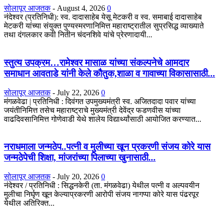
सोलापूर आजतक
-
August 4, 2026
0
नंदेश्वर (प्रतिनिधी): स्व. दादासाहेब येसू मेटकरी व स्व. समाबाई दादासाहेब
मेटकरी यांच्या संयुक्त पुण्यस्मरणानिमित्त महाराष्ट्रातील सुप्रसिद्ध व्याख्याते
तथा दंगलकार कवी नितीन चंदनशिवे यांचे प्रेरणादायी...
स्तुत्य उपक्रम…रामेश्वर मासाळ यांच्या संकल्पनेचे आमदार
समाधान आवताडे यांनी केले कौतुक,शाळा व गावाच्या विकासासाठी...
सोलापूर आजतक
-
July 22, 2026
0
मंगळवेढा | प्रतिनिधी : दिवंगत उपमुख्यमंत्री स्व. अजितदादा पवार यांच्या
जयंतीनिमित्त तसेच महाराष्ट्राचे मुख्यमंत्री देवेंद्र फडणवीस यांच्या
वाढदिवसानिमित्त गोणेवाडी येथे शालेय विद्यार्थ्यांसाठी आयोजित करण्यात...
नराधमाला जन्मठेप..पत्नी व मुलीच्या खून प्रकरणी संजय कोरे यास
जन्मठेपेची शिक्षा, मांजरांच्या पिलाच्या खुनासाठी...
सोलापूर आजतक
-
July 20, 2026
0
नंदेश्वर / प्रतिनिधी : सिद्धनकेरी (ता. मंगळवेढा) येथील पत्नी व अल्पवयीन
मुलीचा निर्घृण खून केल्याप्रकरणी आरोपी संजय नागप्पा कोरे यास पंढरपूर
येथील अतिरिक्त...