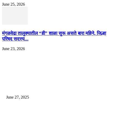
June 25, 2026
मंगळवेढा तालुक्यातील “ही” शाळा सुरू असते बारा महिने, जिल्हा
परिषद सदस्य...
June 23, 2026
EDITOR PICKS
इराणने पुन्हा अण्वस्त्र कार्यक्रम सुरू केल्यास अमेरिकेच्या नवीन धमकीचा अमेरिका पुन्हा
अण्वस्त्र कार्यक्रमावर बॉम्ब करेल
June 27, 2025
शिव लिंगा आणि ज्योतिर्लिंग यांच्यात काय फरक आहे, यापैकी किती प्रकारचे आहेत, देशात