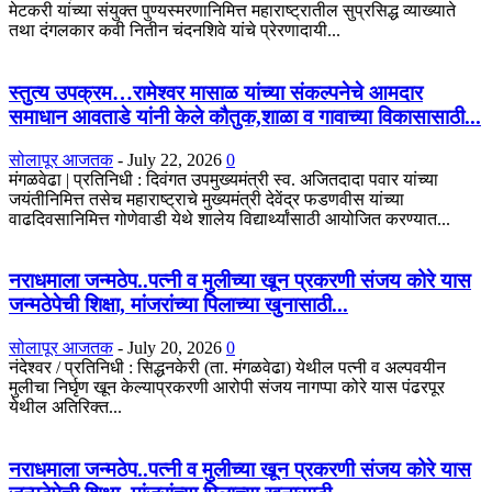
मेटकरी यांच्या संयुक्त पुण्यस्मरणानिमित्त महाराष्ट्रातील सुप्रसिद्ध व्याख्याते
तथा दंगलकार कवी नितीन चंदनशिवे यांचे प्रेरणादायी...
स्तुत्य उपक्रम…रामेश्वर मासाळ यांच्या संकल्पनेचे आमदार
समाधान आवताडे यांनी केले कौतुक,शाळा व गावाच्या विकासासाठी...
सोलापूर आजतक
-
July 22, 2026
0
मंगळवेढा | प्रतिनिधी : दिवंगत उपमुख्यमंत्री स्व. अजितदादा पवार यांच्या
जयंतीनिमित्त तसेच महाराष्ट्राचे मुख्यमंत्री देवेंद्र फडणवीस यांच्या
वाढदिवसानिमित्त गोणेवाडी येथे शालेय विद्यार्थ्यांसाठी आयोजित करण्यात...
नराधमाला जन्मठेप..पत्नी व मुलीच्या खून प्रकरणी संजय कोरे यास
जन्मठेपेची शिक्षा, मांजरांच्या पिलाच्या खुनासाठी...
सोलापूर आजतक
-
July 20, 2026
0
नंदेश्वर / प्रतिनिधी : सिद्धनकेरी (ता. मंगळवेढा) येथील पत्नी व अल्पवयीन
मुलीचा निर्घृण खून केल्याप्रकरणी आरोपी संजय नागप्पा कोरे यास पंढरपूर
येथील अतिरिक्त...
नराधमाला जन्मठेप..पत्नी व मुलीच्या खून प्रकरणी संजय कोरे यास