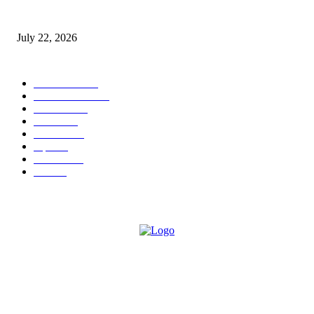
स्तुत्य उपक्रम…रामेश्वर मासाळ यांच्या संकल्पनेचे आमदार समाधान आवताडे यांनी केले
कौतुक,शाळा व गावाच्या विकासासाठी निधी देण्यास कटिबद्ध – आ. समाधान आवताडे
July 22, 2026
POPULAR CATEGORY
टेक्नॉलॉजी
1377
ताज्या बातम्या
1104
देश-विदेश
995
आरोग्य
968
मनोरंजन
919
शहर
882
राजकीय
144
उद्योग
75
ABOUT US