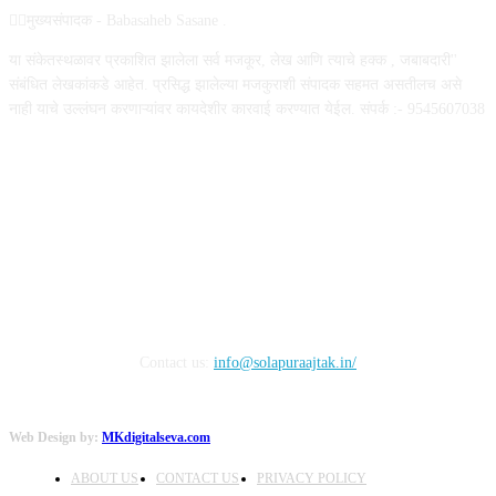
✍🏻मुख्यसंपादक - Babasaheb Sasane .
या संकेतस्थळावर प्रकाशित झालेला सर्व मजकूर, लेख आणि त्याचे हक्क , जबाबदारी''
संबंधित लेखकांकडे आहेत. प्रसिद्ध झालेल्या मजकुराशी संपादक सहमत असतीलच असे
नाही याचे उल्लंघन करणाऱ्यांवर कायदेशीर कारवाई करण्यात येईल. संपर्क :- 9545607038
FOLLOW US
Contact us:
info@solapuraajtak.in/
Web Design by:
MKdigitalseva.com
ABOUT US
CONTACT US
PRIVACY POLICY