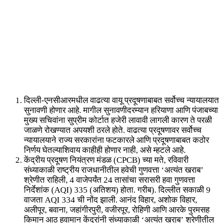
दिल्ली-एनसीआरमधील वाढत्या वायू प्रदूषणाबाबत सर्वोच्च न्यायालयात
सुनावणी होणार आहे. मागील सुनावणीदरम्यान हरियाणा आणि पंजाबच्या
मुख्य सचिवांना सुप्रीम कोर्टात हजेरी लावावी लागली कारण ते परळी
जाळणे रोखण्यात अपयशी ठरले होते. वाढत्या प्रदूषणावर सर्वोच्च
न्यायालयाने राज्य सरकारांना फटकारले आणि प्रदूषणाबाबत कठोर
निर्णय घेतल्याशिवाय काहीही होणार नाही, असे म्हटले आहे.
केंद्रीय प्रदूषण नियंत्रण मंडळ (CPCB) च्या मते, रविवारी
संध्याकाळी राष्ट्रीय राजधानीतील हवेची गुणवत्ता ‘अत्यंत खराब’
श्रेणीत राहिली, 4 वाजेपर्यंत 24 तासांचा सरासरी हवा गुणवत्ता
निर्देशांक (AQI) 335 (अतिशय) होता. गरीब). दिल्लीत सकाळी 9
वाजता AQI 334 ची नोंद झाली. आनंद विहार, अशोक विहार,
अलीपूर, बवाना, जहांगीरपुरी, वजीरपूर, रोहिणी आणि आरके पुरमसह
किमान आठ हवामान केंद्रांनी संध्याकाळी ‘अत्यंत खराब’ श्रेणीतील