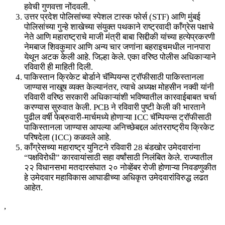
हवेची गुणवत्ता नोंदवली.
उत्तर प्रदेश पोलिसांच्या स्पेशल टास्क फोर्स (STF) आणि मुंबई
पोलिसांच्या गुन्हे शाखेच्या संयुक्त पथकाने राष्ट्रवादी काँग्रेस पक्षाचे
नेते आणि महाराष्ट्राचे माजी मंत्री बाबा सिद्दीकी यांच्या हत्येप्रकरणी
नेमबाज शिवकुमार आणि अन्य चार जणांना बहराइचमधील नानपारा
येथून अटक केली आहे. जिल्हा केले. एका वरिष्ठ पोलीस अधिकाऱ्याने
रविवारी ही माहिती दिली.
पाकिस्तान क्रिकेट बोर्डाने चॅम्पियन्स ट्रॉफीसाठी पाकिस्तानला
जाण्यास नाखूष व्यक्त केल्यानंतर, त्याचे अध्यक्ष मोहसीन नक्वी यांनी
रविवारी वरिष्ठ सरकारी अधिकाऱ्यांशी भविष्यातील कारवाईबाबत चर्चा
करण्यास सुरुवात केली. PCB ने रविवारी पुष्टी केली की भारताने
पुढील वर्षी फेब्रुवारी-मार्चमध्ये होणाऱ्या ICC चॅम्पियन्स ट्रॉफीसाठी
पाकिस्तानला जाण्यास आपल्या अनिच्छेबद्दल आंतरराष्ट्रीय क्रिकेट
परिषदेला (ICC) कळवले आहे.
काँग्रेसच्या महाराष्ट्र युनिटने रविवारी 28 बंडखोर उमेदवारांना
“पक्षविरोधी” कारवायांसाठी सहा वर्षांसाठी निलंबित केले. राज्यातील
२२ विधानसभा मतदारसंघात २० नोव्हेंबर रोजी होणाऱ्या निवडणुकीत
हे उमेदवार महाविकास आघाडीच्या अधिकृत उमेदवारांविरुद्ध लढत
आहेत.
,