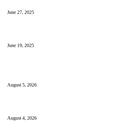
ज्योतिर्लिंग आहेत, त्यांना येथे माहित आहे …
June 27, 2025
नाग पंचामी २०२25: नागपंचमी जुलैच्या या तारखेला साजरा केला जाईल, पूजा मुहर्ट आणि म
जाणून घ्या
June 19, 2025
POPULAR POSTS
विद्यार्थ्यांनी आई-वडिलांचा व शिक्षकांचा सन्मान राखून ध्येयाने शिक्षण घ्यावे, नंदेश्वर येथे 
नितीन चंदनशिवे यांचे प्रेरणादायी व्याख्यान संपन्न
August 5, 2026
नंदेश्वर येथे सुप्रसिद्ध व्याख्याते नितीन चंदनशिवे यांचे जाहीर व्याख्यान, स्व.दादासाहेब येस
मेटकरी व स्व.समाबाई दादासाहेब मेटकरी यांच्या पुण्यस्मरणानिमित्त होणार व्याख्यान
August 4, 2026