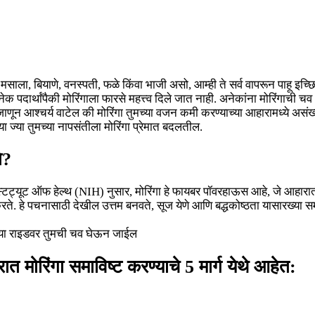
साला, बियाणे, वनस्पती, फळे किंवा भाजी असो, आम्ही ते सर्व वापरून पाहू इच्छ
पदार्थांपैकी मोरिंगाला फारसे महत्त्व दिले जात नाही. अनेकांना मोरिंगाची
णून आश्चर्य वाटेल की मोरिंगा तुमच्या वजन कमी करण्याच्या आहारामध्ये असंख्य 
ा ज्या तुमच्या नापसंतीला मोरिंगा प्रेमात बदलतील.
े?
्टिट्यूट ऑफ हेल्थ (NIH) नुसार, मोरिंगा हे फायबर पॉवरहाऊस आहे, जे आहार
हे पचनासाठी देखील उत्तम बनवते, सूज येणे आणि बद्धकोष्ठता यासारख्या समस
ेल्या राइडवर तुमची चव घेऊन जाईल
ात मोरिंगा समाविष्ट करण्याचे 5 मार्ग येथे आहेत: