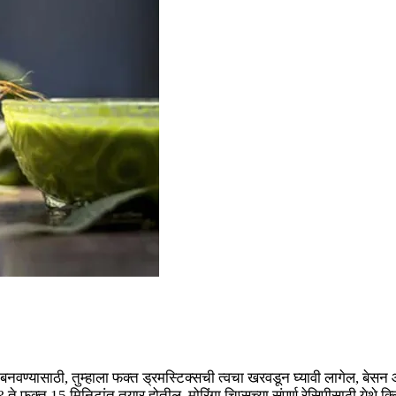
ते बनवण्यासाठी, तुम्हाला फक्त ड्रमस्टिक्सची त्वचा खरवडून घ्यावी लागेल, बे
े फक्त 15 मिनिटांत तयार होतील. मोरिंगा चिप्सच्या संपूर्ण रेसिपीसाठी येथे क