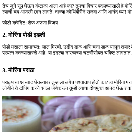
तेच जुने सूप घेऊन कंटाळा आला आहे का? तुमचा विचार बदलण्यासाठी हे मोरिं
त्याची चव आणखी छान लागते. ताज्या कोथिंबीरीने सजवा आणि आनंद घ्या! मोरिंगा
फोटो क्रेडिट: शेफ अरुणा विजय
2. मोरिंगा पोडी इडली
पोडी मसाला सामान्यत: लाल मिरची, उडीद डाळ आणि चना डाळ घालून तयार केला ज
प्रयत्न करण्यासारखे आहे! या इडल्या नारळाच्या चटणीसोबत चविष्ट लागतात. मोर
3. मोरिंगा पराठा
पराठ्याचा आस्वाद घेतल्यावर तुम्हाला लगेच पश्चाताप होतो का? हा मोरिंगा प
लोणीने ते टॉपिंग करणे वगळा जेणेकरून तुम्ही त्याचा दोषमुक्त आनंद घेऊ शका