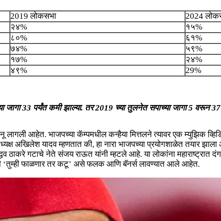
2019 लोकसभा
2024 लोक
२४%
१५%
८०%
६१%
७४%
५९%
१७%
२४%
४९%
29%
ागा 33 पर्यंत कमी झाल्या. तर 2019 च्या तुलनेत सपाच्या जागा 5 वरून 37 पर
 बनू लागली आहेत. भाजपच्या कॅम्पमधील कन्हैया मित्तलने त्यावर एक म्युझिक व्
ध्यक्ष अखिलेश यादव म्हणतात की, हा नारा भाजपच्या प्रयोगशाळेत तयार झाला आहे
ेना उद्धव ठाकरे गटाचे नेते संजय राऊत यांनी म्हटले आहे. या लोकांना महाराष्ट्
ंवरही ‘तुम्ही फाळणार तर कटू’ असे फलक आणि बॅनर्स लावण्यात आले आहेत.