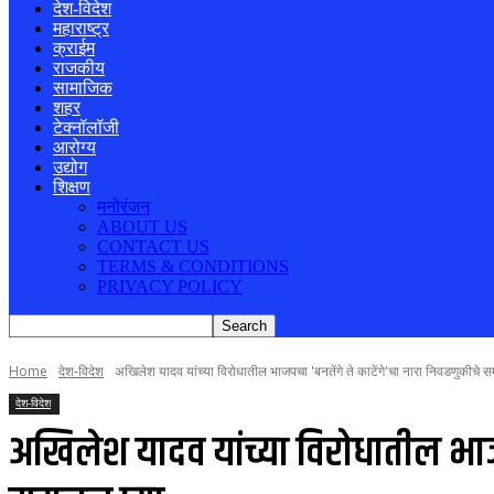
देश-विदेश
महाराष्ट्र
क्राईम
राजकीय
सामाजिक
शहर
टेक्नॉलॉजी
आरोग्य
उद्योग
शिक्षण
मनोरंजन
ABOUT US
CONTACT US
TERMS & CONDITIONS
PRIVACY POLICY
Home
देश-विदेश
अखिलेश यादव यांच्या विरोधातील भाजपचा 'बनतेंगे ते काटेंगे'चा नारा निवडणुकीचे
देश-विदेश
अखिलेश यादव यांच्या विरोधातील भाज