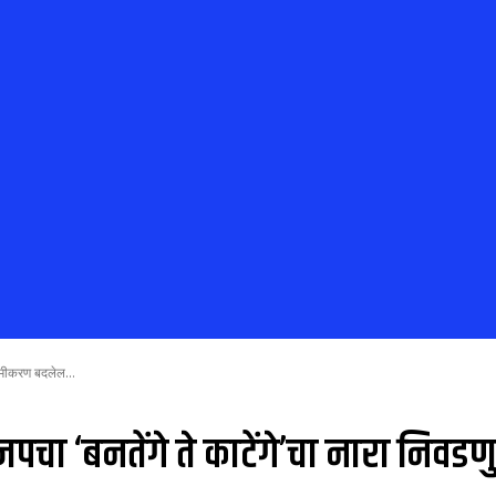
 समीकरण बदलेल...
पचा ‘बनतेंगे ते काटेंगे’चा नारा निव