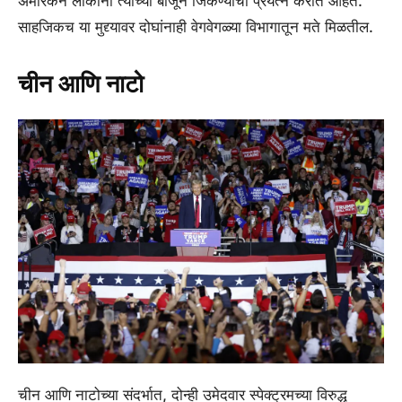
अमेरिकन लोकांना त्यांच्या बाजूने जिंकण्याचा प्रयत्न करीत आहेत.
साहजिकच या मुद्द्यावर दोघांनाही वेगवेगळ्या विभागातून मते मिळतील.
चीन आणि नाटो
चीन आणि नाटोच्या संदर्भात, दोन्ही उमेदवार स्पेक्ट्रमच्या विरुद्ध