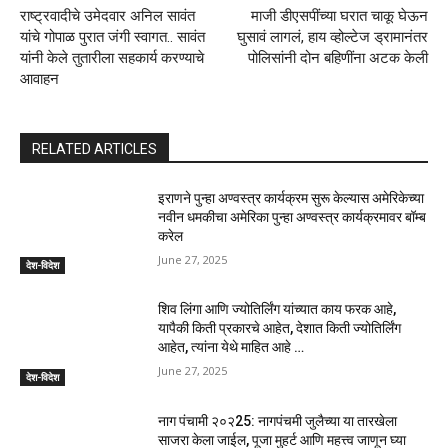
राष्ट्रवादीचे उमेदवार अनिल सावंत
माजी डीएसपींच्या घरात चाकू घेऊन
यांचे गोपाळ पुरात जंगी स्वागत.. सावंत
घुसावं लागलं, हाय व्होल्टेज ड्रामानंतर
यांनी केले तुतारीला सहकार्य करण्याचे
पोलिसांनी दोन बहिणींना अटक केली
आवाहन
RELATED ARTICLES
इराणने पुन्हा अण्वस्त्र कार्यक्रम सुरू केल्यास अमेरिकेच्या
नवीन धमकीचा अमेरिका पुन्हा अण्वस्त्र कार्यक्रमावर बॉम्ब
करेल
June 27, 2025
देश-विदेश
शिव लिंगा आणि ज्योतिर्लिंग यांच्यात काय फरक आहे,
यापैकी किती प्रकारचे आहेत, देशात किती ज्योतिर्लिंग
आहेत, त्यांना येथे माहित आहे …
June 27, 2025
देश-विदेश
नाग पंचामी २०२25: नागपंचमी जुलैच्या या तारखेला
साजरा केला जाईल, पूजा मुहर्ट आणि महत्त्व जाणून घ्या