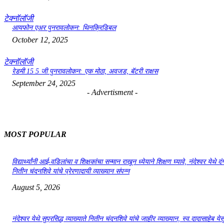
टेक्नॉलॉजी
आयफोन एअर पुनरावलोकन: थिनक्रिडिबल
October 12, 2025
टेक्नॉलॉजी
रेडमी 15 5 जी पुनरावलोकन: एक मोठा, अवजड, बॅटरी राक्षस
September 24, 2025
- Advertisment -
MOST POPULAR
विद्यार्थ्यांनी आई-वडिलांचा व शिक्षकांचा सन्मान राखून ध्येयाने शिक्षण घ्यावे, नंदेश्वर येथे 
नितीन चंदनशिवे यांचे प्रेरणादायी व्याख्यान संपन्न
August 5, 2026
नंदेश्वर येथे सुप्रसिद्ध व्याख्याते नितीन चंदनशिवे यांचे जाहीर व्याख्यान, स्व.दादासाहेब येस