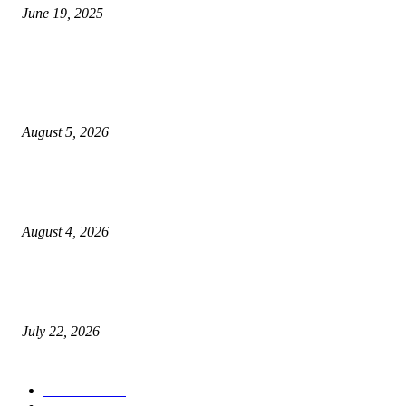
June 19, 2025
POPULAR POSTS
विद्यार्थ्यांनी आई-वडिलांचा व शिक्षकांचा सन्मान राखून ध्येयाने शिक्षण घ्यावे, नंदेश्वर येथे 
नितीन चंदनशिवे यांचे प्रेरणादायी व्याख्यान संपन्न
August 5, 2026
नंदेश्वर येथे सुप्रसिद्ध व्याख्याते नितीन चंदनशिवे यांचे जाहीर व्याख्यान, स्व.दादासाहेब येस
मेटकरी व स्व.समाबाई दादासाहेब मेटकरी यांच्या पुण्यस्मरणानिमित्त होणार व्याख्यान
August 4, 2026
स्तुत्य उपक्रम…रामेश्वर मासाळ यांच्या संकल्पनेचे आमदार समाधान आवताडे यांनी केले
कौतुक,शाळा व गावाच्या विकासासाठी निधी देण्यास कटिबद्ध – आ. समाधान आवताडे
July 22, 2026
POPULAR CATEGORY
टेक्नॉलॉजी
1377