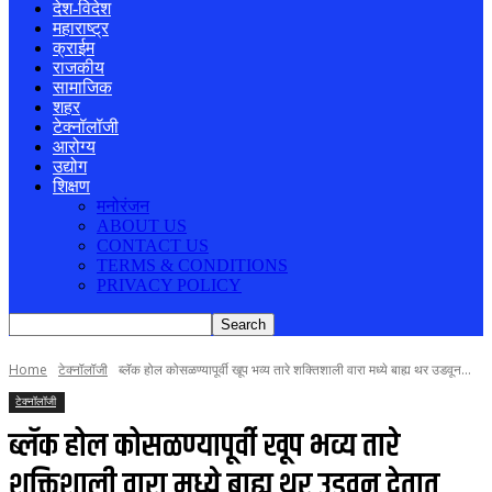
देश-विदेश
महाराष्ट्र
क्राईम
राजकीय
सामाजिक
शहर
टेक्नॉलॉजी
आरोग्य
उद्योग
शिक्षण
मनोरंजन
ABOUT US
CONTACT US
TERMS & CONDITIONS
PRIVACY POLICY
Home
टेक्नॉलॉजी
ब्लॅक होल कोसळण्यापूर्वी खूप भव्य तारे शक्तिशाली वारा मध्ये बाह्य थर उडवून...
टेक्नॉलॉजी
ब्लॅक होल कोसळण्यापूर्वी खूप भव्य तारे
शक्तिशाली वारा मध्ये बाह्य थर उडवून देतात