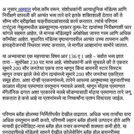
अ नुसार
अहवाल
स्पेस.कॉम वरून, संशोधकांनी अत्याधुनिक मॉडेल्स आणि
निरीक्षणे वापरली की अत्यंत भव्य तारे वारे इतके शक्तिशाली देतात की ते
सौम्य सौर ब्रीझपेक्षा चक्रीवादळांसारखे कार्य करतात. त्यांचे परिणाम
टारंटुला नेबुलामधील डब्ल्यूएनएच-प्रकार वुल्फ-रेट तार्‍यांच्या निरीक्षणाशी फार
चांगले सहमत आहेत, जे मानक मॉडेलद्वारे अपेक्षेपेक्षा जास्त गरम आणि अधिक
कॉम्पॅक्ट आहेत. सुधारित मॉडेल्स पृष्ठभागावरील अत्यंत उच्च तापमान आणि
हायड्रोजनची स्थिरता स्पष्ट करतात, जे मागील आव्हानांना सामोरे जातात.
या अभ्यासाचा एक महत्त्वाचा विषय आर 136 ए 1 आहे – सर्वात भव्य ज्ञात
तारा – सूर्यापेक्षा 230 पट मास आहे. संशोधकांनी असे सुचवले की ते एकतर
सुमारे 200 सौर जनतेचा एकच तारा म्हणून किंवा बायनरी स्टार सिस्टम
म्हणून तयार झाले जेथे दोन तार्‍यांमध्ये सुमारे 200 सौर जनतेचा एकत्रित
समूह होता. अशा दोन्ही प्रकरणांमध्ये, तारेने आपल्या आयुष्याच्या सुरुवातीच्या
काळात मोठ्या प्रमाणात वस्तुमान गमावले असावे, म्हणून मोठ्या प्रमाणात
मॅगेलॅनिक ढगात अशा प्रकारचे मलबे सोडण्यासाठी मोठ्या प्रमाणात तारे जगू
शकतात हे कसे आहे या प्रश्नांमध्ये या निष्कर्षांना प्रश्न विचारला जाईल.
परिणाम ब्लॅक होलच्या निर्मितीपर्यंत देखील वाढतात. अधिक भव्य तार्यांचा वारा
अधिक वस्तुमान कमी करते, परिणामी लहान ब्लॅक होलचे उत्पादन होते आणि
मायावी इंटरमीडिएट-मास ब्लॅक होल तयार करण्याची शक्यता कमी होते. या
पुनरावृत्तीमुळे मॉडेलचे सामने देखील कोलेसेसिंग ब्लॅक होल बायनरीच्या