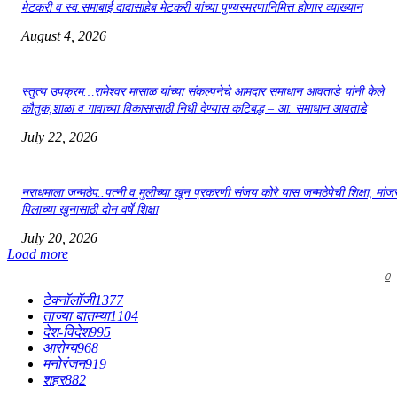
मेटकरी व स्व.समाबाई दादासाहेब मेटकरी यांच्या पुण्यस्मरणानिमित्त होणार व्याख्यान
August 4, 2026
स्तुत्य उपक्रम…रामेश्वर मासाळ यांच्या संकल्पनेचे आमदार समाधान आवताडे यांनी केले
कौतुक,शाळा व गावाच्या विकासासाठी निधी देण्यास कटिबद्ध – आ. समाधान आवताडे
July 22, 2026
नराधमाला जन्मठेप..पत्नी व मुलीच्या खून प्रकरणी संजय कोरे यास जन्मठेपेची शिक्षा, मांजरा
पिलाच्या खुनासाठी दोन वर्षे शिक्षा
July 20, 2026
Load more
0
टेक्नॉलॉजी
1377
ताज्या बातम्या
1104
देश-विदेश
995
आरोग्य
968
मनोरंजन
919
शहर
882