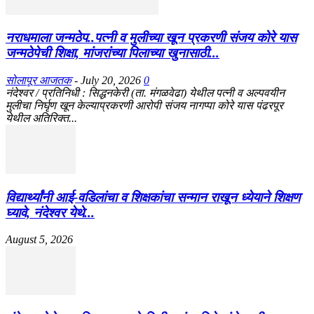
नराधमाला जन्मठेप..पत्नी व मुलीच्या खून प्रकरणी संजय कोरे यास
जन्मठेपेची शिक्षा, मांजरांच्या पिलाच्या खुनासाठी...
सोलापूर आजतक
-
July 20, 2026
0
नंदेश्वर / प्रतिनिधी : सिद्धनकेरी (ता. मंगळवेढा) येथील पत्नी व अल्पवयीन
मुलीचा निर्घृण खून केल्याप्रकरणी आरोपी संजय नागप्पा कोरे यास पंढरपूर
येथील अतिरिक्त...
विद्यार्थ्यांनी आई-वडिलांचा व शिक्षकांचा सन्मान राखून ध्येयाने शिक्षण
घ्यावे, नंदेश्वर येथे...
August 5, 2026