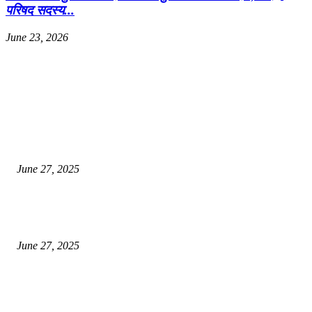
परिषद सदस्य...
June 23, 2026
EDITOR PICKS
इराणने पुन्हा अण्वस्त्र कार्यक्रम सुरू केल्यास अमेरिकेच्या नवीन धमकीचा अमेरिका पुन्हा
अण्वस्त्र कार्यक्रमावर बॉम्ब करेल
June 27, 2025
शिव लिंगा आणि ज्योतिर्लिंग यांच्यात काय फरक आहे, यापैकी किती प्रकारचे आहेत, देशात
ज्योतिर्लिंग आहेत, त्यांना येथे माहित आहे …
June 27, 2025
नाग पंचामी २०२25: नागपंचमी जुलैच्या या तारखेला साजरा केला जाईल, पूजा मुहर्ट आणि म
जाणून घ्या