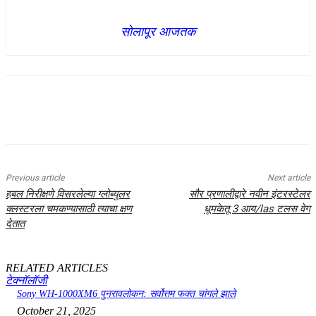
सोलापूर आजतक
Previous article
Next article
हबल निरीक्षणे विसरलेल्या ग्लोब्युलर
सौर प्रणालीद्वारे नवीन इंटरस्टेलर
क्लस्टरला चमकण्यासाठी त्याचा क्षण
धूमकेतू 3 आय/las टलस वेग
देतात
RELATED ARTICLES
टेक्नॉलॉजी
Sony WH-1000XM6 पुनरावलोकन: सर्वोत्तम फक्त चांगले झाले
October 21, 2025