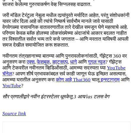
साजरा केलेल्या गुरुत्वाकर्षण वेव्ह सिग्नलसह वाढतात.
जरी मॉडेल टेरंटुला नेबुला मधील तार्‍यांपुरते मर्यादित आहेत, परंतु संशोधकांनी
यावर जोर दिला आहे की त्यांचे निष्कर्ष सार्वभौम मानले जावे यासाठी
वेगवेगळ्या रासायनिक वातावरणातील तारे देखील समजून घेणे महत्वाचे आहे.
परिणाम केवळ ब्लॅक होलच्या लोकसंख्येच्या अंदाजांचे आकार बदलत नाहीत
तर विश्वातील सर्वात भव्य तारे कसे जगतात – आणि मरतात याविषयी आपली
समज देखील समायोजित करू शकतात.
नवीनतम तंत्रज्ञानाच्या बातम्या आणि पुनरावलोकनांसाठी, गॅझेट्स 360 वर
अनुसरण करा
एक्स
,
फेसबुक
,
व्हाट्सएप
,
धागे
आणि
गूगल न्यूज
? गॅझेट्स
आणि टेकवरील नवीनतम व्हिडिओंसाठी, आमच्या सदस्यता घ्या
YouTube
चॅनेल
? आपण शीर्ष प्रभावकांबद्दल सर्व काही जाणून घेऊ इच्छित असल्यास,
आमच्या घरातील अनुसरण करा
कोण आहे That360
चालू
इन्स्टाग्राम
आणि
YouTube
?
सौर प्रणालीद्वारे नवीन इंटरस्टेलर धूमकेतू 3 आय/las टलस वेग
Source link