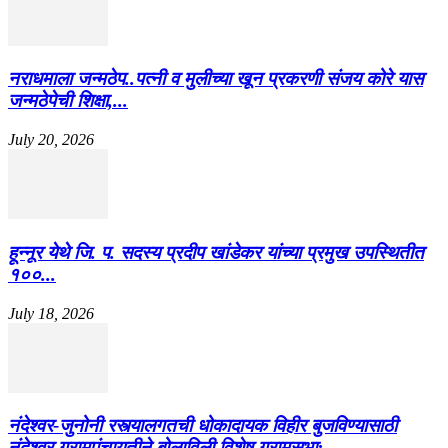
नराधमाला जन्मठेप..पत्नी व मुलीच्या खून प्रकरणी संजय कोरे यास
जन्मठेपेची शिक्षा,...
July 20, 2026
हून्नूर येथे जि. प. सदस्य प्रदीप खांडेकर यांच्या प्रमुख उपस्थितीत
१००...
July 18, 2026
नंदेश्वर-जुनोनी रस्त्यालगतची धोकादायक विहीर बुजविण्यासाठी
नंदेश्वर ग्रामपंचायतीने बोलाविली विशेष ग्रामसभा;...