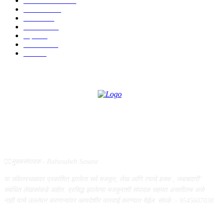
ताज्या बातम्या
1104
देश-विदेश
995
आरोग्य
968
मनोरंजन
919
शहर
882
राजकीय
144
उद्योग
75
ABOUT US
✍🏻मुख्यसंपादक - Babasaheb Sasane .
या संकेतस्थळावर प्रकाशित झालेला सर्व मजकूर, लेख आणि त्याचे हक्क , जबाबदारी''
संबंधित लेखकांकडे आहेत. प्रसिद्ध झालेल्या मजकुराशी संपादक सहमत असतीलच असे
नाही याचे उल्लंघन करणाऱ्यांवर कायदेशीर कारवाई करण्यात येईल. संपर्क :- 9545607038