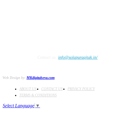
FOLLOW US
Contact us:
info@solapuraajtak.in/
Web Design by:
MKdigitalseva.com
ABOUT US
CONTACT US
PRIVACY POLICY
TERMS & CONDITIONS
Select Language
▼