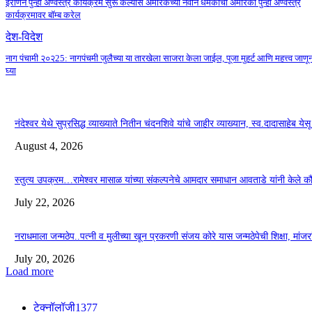
इराणने पुन्हा अण्वस्त्र कार्यक्रम सुरू केल्यास अमेरिकेच्या नवीन धमकीचा अमेरिका पुन्हा अण्वस्त्र
कार्यक्रमावर बॉम्ब करेल
देश-विदेश
नाग पंचामी २०२25: नागपंचमी जुलैच्या या तारखेला साजरा केला जाईल, पूजा मुहर्ट आणि महत्त्व जाणू
घ्या
नंदेश्वर येथे सुप्रसिद्ध व्याख्याते नितीन चंदनशिवे यांचे जाहीर व्याख्यान, स्व.दादासाहेब ये
August 4, 2026
स्तुत्य उपक्रम…रामेश्वर मासाळ यांच्या संकल्पनेचे आमदार समाधान आवताडे यांनी केले 
July 22, 2026
नराधमाला जन्मठेप..पत्नी व मुलीच्या खून प्रकरणी संजय कोरे यास जन्मठेपेची शिक्षा, मांजरांच्
July 20, 2026
Load more
टेक्नॉलॉजी
1377