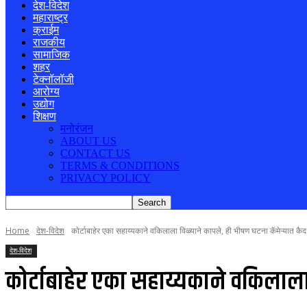
देश-विदेश
महाराष्ट्र
क्राईम
राजकीय
सामाजिक
शहर
टेक्नॉलॉजी
आरोग्य
उद्योग
शिक्षण
मनोरंजन
ABOUT US
CONTACT US
TERMS & CONDITIONS
PRIVACY POLICY
Home
देश-विदेश
कोर्टाबाहेर एका सहाय्यकाने वकिलाला विळ्याने कापले, ही भीषण घटना कॅमेऱ्यात कैद
देश-विदेश
कोर्टाबाहेर एका सहाय्यकाने वकिलाला