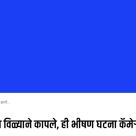
 झाली...
 विळ्याने कापले, ही भीषण घटना कॅमेऱ