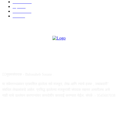
मनोरंजन
919
शहर
882
राजकीय
144
उद्योग
75
ABOUT US
✍🏻मुख्यसंपादक - Babasaheb Sasane .
या संकेतस्थळावर प्रकाशित झालेला सर्व मजकूर, लेख आणि त्याचे हक्क , जबाबदारी''
संबंधित लेखकांकडे आहेत. प्रसिद्ध झालेल्या मजकुराशी संपादक सहमत असतीलच असे
नाही याचे उल्लंघन करणाऱ्यांवर कायदेशीर कारवाई करण्यात येईल. संपर्क :- 9545607038