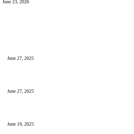
June 23, 2026
EDITOR PICKS
इराणने पुन्हा अण्वस्त्र कार्यक्रम सुरू केल्यास अमेरिकेच्या नवीन धमकीचा अमेरिका पुन्हा
अण्वस्त्र कार्यक्रमावर बॉम्ब करेल
June 27, 2025
शिव लिंगा आणि ज्योतिर्लिंग यांच्यात काय फरक आहे, यापैकी किती प्रकारचे आहेत, देशात
ज्योतिर्लिंग आहेत, त्यांना येथे माहित आहे …
June 27, 2025
नाग पंचामी २०२25: नागपंचमी जुलैच्या या तारखेला साजरा केला जाईल, पूजा मुहर्ट आणि म
जाणून घ्या
June 19, 2025
POPULAR POSTS