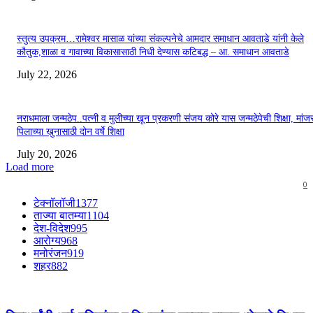
स्तुत्य उपक्रम…रामेश्वर मासाळ यांच्या संकल्पनेचे आमदार समाधान आवताडे यांनी केले
कौतुक,शाळा व गावाच्या विकासासाठी निधी देण्यास कटिबद्ध – आ. समाधान आवताडे
July 22, 2026
नराधमाला जन्मठेप..पत्नी व मुलीच्या खून प्रकरणी संजय कोरे यास जन्मठेपेची शिक्षा, मांजरा
पिलाच्या खुनासाठी दोन वर्षे शिक्षा
July 20, 2026
Load more
0
टेक्नॉलॉजी
1377
ताज्या बातम्या
1104
देश-विदेश
995
आरोग्य
968
मनोरंजन
919
शहर
882