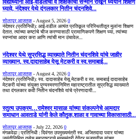
विद्यार्थ्यांनी आई-वडिलांचा व शिक्षकांचा सन्मान राखून ध्येयाने शिक्षण
घ्यावे, नंदेश्वर येथे दंगलकार नितीन चंदनशिवे...
सोलापूर आजतक
-
August 5, 2026
0
नंदेश्वर (प्रतिनिधी): आई-वडील अत्यंत प्रतिकूल परिस्थितीतून मुलांना शिक्षण
देतात. त्यांच्या कष्टांचे चीज करण्यासाठी प्रामाणिकपणे शिक्षण घ्या, त्यांच्या
स्वप्नांचा आदर करा आणि त्यांची मान उंचावेल...
नंदेश्वर येथे सुप्रसिद्ध व्याख्याते नितीन चंदनशिवे यांचे जाहीर
व्याख्यान, स्व.दादासाहेब येसू मेटकरी व स्व.समाबाई...
सोलापूर आजतक
-
August 4, 2026
0
नंदेश्वर (प्रतिनिधी): स्व. दादासाहेब येसू मेटकरी व स्व. समाबाई दादासाहेब
मेटकरी यांच्या संयुक्त पुण्यस्मरणानिमित्त महाराष्ट्रातील सुप्रसिद्ध व्याख्याते
तथा दंगलकार कवी नितीन चंदनशिवे यांचे प्रेरणादायी...
स्तुत्य उपक्रम…रामेश्वर मासाळ यांच्या संकल्पनेचे आमदार
समाधान आवताडे यांनी केले कौतुक,शाळा व गावाच्या विकासासाठी...
सोलापूर आजतक
-
July 22, 2026
0
मंगळवेढा | प्रतिनिधी : दिवंगत उपमुख्यमंत्री स्व. अजितदादा पवार यांच्या
जयंतीनिमित्त तसेच महाराष्ट्राचे मुख्यमंत्री देवेंद्र फडणवीस यांच्या