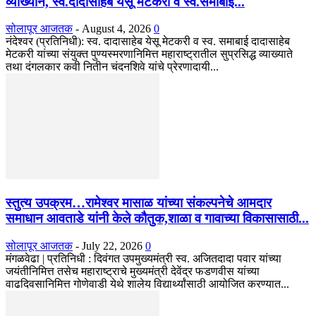
व्याख्यान, स्व.दादासाहेब येसू मेटकरी व स्व.समाबाई...
सोलापूर आजतक
-
August 4, 2026
0
नंदेश्वर (प्रतिनिधी): स्व. दादासाहेब येसू मेटकरी व स्व. समाबाई दादासाहेब
मेटकरी यांच्या संयुक्त पुण्यस्मरणानिमित्त महाराष्ट्रातील सुप्रसिद्ध व्याख्याते
तथा दंगलकार कवी नितीन चंदनशिवे यांचे प्रेरणादायी...
स्तुत्य उपक्रम…रामेश्वर मासाळ यांच्या संकल्पनेचे आमदार
समाधान आवताडे यांनी केले कौतुक,शाळा व गावाच्या विकासासाठी...
सोलापूर आजतक
-
July 22, 2026
0
मंगळवेढा | प्रतिनिधी : दिवंगत उपमुख्यमंत्री स्व. अजितदादा पवार यांच्या
जयंतीनिमित्त तसेच महाराष्ट्राचे मुख्यमंत्री देवेंद्र फडणवीस यांच्या
वाढदिवसानिमित्त गोणेवाडी येथे शालेय विद्यार्थ्यांसाठी आयोजित करण्यात...