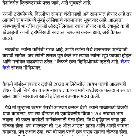
देशांतर्गत क्रिकेटमध्ये परत जावे, असे सुचवले आहे.
रणजी ट्रॉफीमध्ये, दिल्लीचा सामना चंदीगडशी अवे सामन्यात होणार आहे तर
आगामी सामन्यांमध्ये मुंबई ओडिशाचे यजमानपद भूषवणार आहे. आठवडा
संपण्यापूर्वी भारतीय तुकडी ऑस्ट्रेलियाला रवाना होणार नाही. त्यामुळे काही
खेळाडूंनी रणजी ट्रॉफीसाठी स्वत:ला उपलब्ध करून द्यावे, असे कैफला
वाटते.
“नक्कीच. त्यांना फॉर्मची गरज आहे, आणि त्यांना तेथे तासन्तास फलंदाजी
करावी लागेल. जर त्यांनी शतक पूर्ण केले तर त्याचा त्यांना खूप फायदा होईल
आणि मनोबल वाढवणारा ठरेल,” कैफने एका व्हिडिओमध्ये म्हटले आहे.
शेअर
केले
सोशल मीडियावर.
कैफने बॉर्डर-गावस्कर ट्रॉफी 2020 मालिकेतील ऋषभ पंतची आठवणही
शेअर केली जिथे सराव सामन्यात शतकाच्या मागे यष्टीरक्षक फलंदाज संघात
आला आणि भारताला खाली इतिहास रचण्यास मदत केली.
“येथे मी तुम्हाला ऋषभ पंतची आठवण करून देतो. त्याने गाब्बामध्ये विजयी
धावा काढल्या, पण त्या दौऱ्यात तो एकदिवसीय किंवा T20I संघाचा भाग
नव्हता. तो फक्त कसोटी मालिकेसाठी गेला होता, जिथे वृद्धिमान साहा पुढे
खेळला होता. पण भारताला तो ’36 ऑल आउट’ झाला आणि आम्ही सामना
गमावला, पण लक्षात ठेवा, त्या दौऱ्यात पंतने एक सराव सामना खेळला होता,