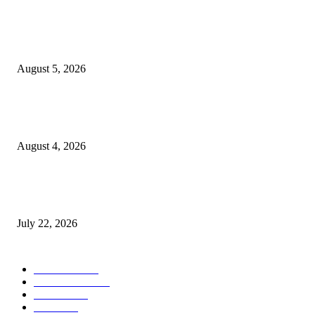
विद्यार्थ्यांनी आई-वडिलांचा व शिक्षकांचा सन्मान राखून ध्येयाने शिक्षण घ्यावे, नंदेश्वर येथे 
नितीन चंदनशिवे यांचे प्रेरणादायी व्याख्यान संपन्न
August 5, 2026
नंदेश्वर येथे सुप्रसिद्ध व्याख्याते नितीन चंदनशिवे यांचे जाहीर व्याख्यान, स्व.दादासाहेब येस
मेटकरी व स्व.समाबाई दादासाहेब मेटकरी यांच्या पुण्यस्मरणानिमित्त होणार व्याख्यान
August 4, 2026
स्तुत्य उपक्रम…रामेश्वर मासाळ यांच्या संकल्पनेचे आमदार समाधान आवताडे यांनी केले
कौतुक,शाळा व गावाच्या विकासासाठी निधी देण्यास कटिबद्ध – आ. समाधान आवताडे
July 22, 2026
POPULAR CATEGORY
टेक्नॉलॉजी
1377
ताज्या बातम्या
1104
देश-विदेश
995
आरोग्य
968