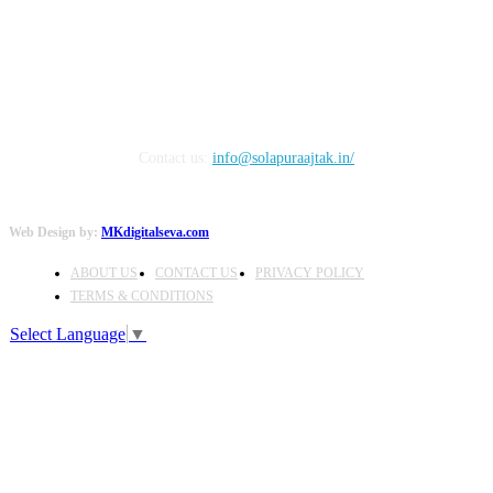
FOLLOW US
Contact us:
info@solapuraajtak.in/
Web Design by:
MKdigitalseva.com
ABOUT US
CONTACT US
PRIVACY POLICY
TERMS & CONDITIONS
Select Language
▼