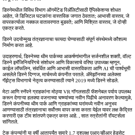
डिस्नेमधील विविध विभाग ऑगमेंटेड रिॲलिटीसाठी ऍप्लिकेशन्स शोधत
आहेत, जे डिजिटल घटकांना वास्तविक जगात ठेवतात; आभासी वास्तव, जे
वापरकर्त्याला नक्कल वातावरणात बुडवते; आणि मिश्रित वास्तव, जे दोन्ही
एकत्र करते.
डिस्ने उदयोन्मुख तंत्रज्ञानाचा फायदा घेण्यासाठी संपूर्ण संस्थेमध्ये कौशल्य
निर्माण करत आहे.
उदाहरणार्थ, डिस्नेच्या थीम पार्कच्या आकर्षणांमागील सर्जनशील शक्ती, वॉल्ट
डिस्ने इमॅजिनियरिंगचे संशोधन आणि विकासाचे वरिष्ठ उपाध्यक्ष म्हणून,
काईल लॉफलिन, संवर्धित आणि आभासी वास्तविकता आणि AI ची पार्श्वभूमी
असलेले डिस्ने दिग्गज, मार्चमध्ये कंपनीत परतले. ॲमेझॉनच्या अलेक्सा
गॅझेट्स विभागाचे नेतृत्व करण्यासाठी त्याने 2019 मध्ये डिस्ने सोडले.
मेटा आणि स्नॅपने ग्राहकांना मोठ्या VR गॉगलसाठी फॅशनेबल पर्याय उपलब्ध
करून देणाऱ्या हलक्या वजनाच्या चष्म्यांच्या नवीन पिढीचे अनावरण केल्यामुळे,
डिस्ने कंपनीच्या थीम पार्क आणि ग्राहकांच्या घरांमध्ये नवीन अनुभव
आणण्यासाठी तंत्रज्ञानाचा सर्वोत्तम वापर कसा करता येईल यावर लक्ष केंद्रित
करणारी एक टीम शांतपणे एकत्र करत आहे. , सात स्त्रोतांनी रॉयटर्सला
सांगितले.
टेक कंपन्यांनी या वर्षी आतापर्यंत सुमारे 1.7 दशलक्ष एआर/व्हीआर हेडसेट