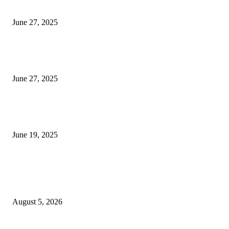
अण्वस्त्र कार्यक्रमावर बॉम्ब करेल
June 27, 2025
शिव लिंगा आणि ज्योतिर्लिंग यांच्यात काय फरक आहे, यापैकी किती प्रकारचे आहेत, देशात
ज्योतिर्लिंग आहेत, त्यांना येथे माहित आहे …
June 27, 2025
नाग पंचामी २०२25: नागपंचमी जुलैच्या या तारखेला साजरा केला जाईल, पूजा मुहर्ट आणि म
जाणून घ्या
June 19, 2025
POPULAR POSTS
विद्यार्थ्यांनी आई-वडिलांचा व शिक्षकांचा सन्मान राखून ध्येयाने शिक्षण घ्यावे, नंदेश्वर येथे 
नितीन चंदनशिवे यांचे प्रेरणादायी व्याख्यान संपन्न
August 5, 2026