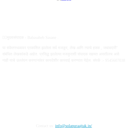
ABOUT US
✍🏻मुख्यसंपादक - Babasaheb Sasane .
या संकेतस्थळावर प्रकाशित झालेला सर्व मजकूर, लेख आणि त्याचे हक्क , जबाबदारी''
संबंधित लेखकांकडे आहेत. प्रसिद्ध झालेल्या मजकुराशी संपादक सहमत असतीलच असे
नाही याचे उल्लंघन करणाऱ्यांवर कायदेशीर कारवाई करण्यात येईल. संपर्क :- 9545607038
FOLLOW US
Contact us:
info@solapuraajtak.in/