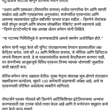
स्टुडिओचे सीटीओ म्हणून वोरिसचे स्थान घेतील.
“एआय आणि एक्सआर (विस्तारित वास्तव) मधील प्रगतीचा वेग आणि व्याप्ती
सखोल आहे आणि ग्राहकांच्या अनुभवांवर, सर्जनशील प्रयत्नांवर आणि
आमच्या व्यवसायांवर पुढील वर्षांपर्यंत प्रभाव पाडत राहील – डिस्नेने रोमांचक
संधी शोधून काढणे आणि संभाव्य जोखमींवर नेव्हिगेट करणे महत्त्वाचे आहे.
“डिस्ने एंटरटेनमेंटचे सह-अध्यक्ष ॲलन बर्गमन यांनी लिहिले.
“या गटाच्या निर्मितीमुळे ते करण्यासाठीचे आमचे समर्पण अधोरेखित होते.”
बर्गमन यांनी नमूद केले की युनिट तंत्रज्ञानाच्या वेगवान हालचालींवर लक्ष
केंद्रित करेल, जसे की AI आणि मिश्रित वास्तव, जे भौतिक आणि डिजिटल
जगाचे मिश्रण करते. हे या प्रकल्पांवरील कामाचे केंद्रीकरण करणार नाही,
तर कंपनीच्या आजूबाजूचे विविध प्रकल्प तिच्या व्यापक धोरणाशी जुळतील
याची खात्री करा.
वोरिस बर्गमन यांना अहवाल देतील. मुख्य नेतृत्व संघासह सुरू होणारे तंत्रज्ञान
सक्षमीकरण कार्यालय, सुमारे 100 कर्मचारी वाढण्याची अपेक्षा आहे, असे या
प्रकरणाशी परिचित असलेल्या व्यक्तीने सांगितले.
रॉयटर्सने प्रथम नोंदवले की डिस्नेने आर्टिफिशियल इंटेलिजन्सचा अभ्यास
करण्यासाठी एक टास्क फोर्स तयार केला आहे आणि ते मनोरंजन समूहात कसे
लागू केले जाऊ शकते.