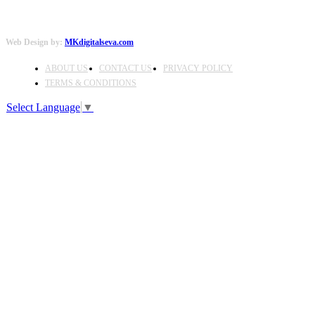
Web Design by:
MKdigitalseva.com
ABOUT US
CONTACT US
PRIVACY POLICY
TERMS & CONDITIONS
Select Language
▼