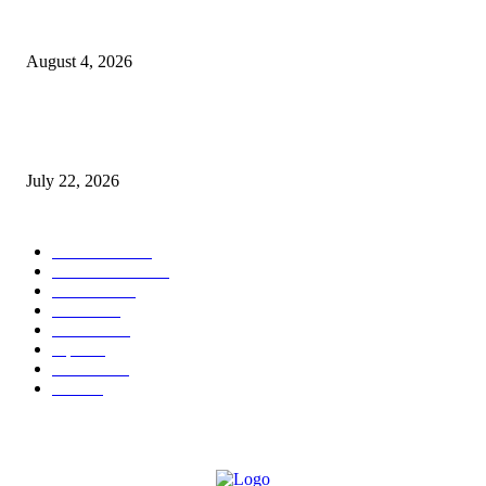
नंदेश्वर येथे सुप्रसिद्ध व्याख्याते नितीन चंदनशिवे यांचे जाहीर व्याख्यान, स्व.दादासाहेब येस
मेटकरी व स्व.समाबाई दादासाहेब मेटकरी यांच्या पुण्यस्मरणानिमित्त होणार व्याख्यान
August 4, 2026
स्तुत्य उपक्रम…रामेश्वर मासाळ यांच्या संकल्पनेचे आमदार समाधान आवताडे यांनी केले
कौतुक,शाळा व गावाच्या विकासासाठी निधी देण्यास कटिबद्ध – आ. समाधान आवताडे
July 22, 2026
POPULAR CATEGORY
टेक्नॉलॉजी
1377
ताज्या बातम्या
1104
देश-विदेश
995
आरोग्य
968
मनोरंजन
919
शहर
882
राजकीय
144
उद्योग
75