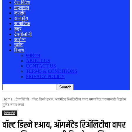
देश-विदेश
महाराष्ट्र
क्राईम
राजकीय
सामाजिक
शहर
टेक्नॉलॉजी
आरोग्य
उद्योग
शिक्षण
मनोरंजन
ABOUT US
CONTACT US
TERMS & CONDITIONS
PRIVACY POLICY
Home
टेक्नॉलॉजी
वॉल्ट डिस्ने एआय, ऑगमेंटेड रिॲलिटीचा वापर समन्वयित करण्यासाठी बिझनेस
युनिट तयार करते
टेक्नॉलॉजी
वॉल्ट डिस्ने एआय, ऑगमेंटेड रिॲलिटीचा वापर