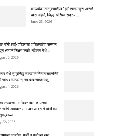
मंगळवेढा तालुक्यातील “ही” शाळा सुरू असते
बारा महिने, जिल्हा परिषद सदस्य...
June 23, 2026
्यार्थ्यांनी आई-वडिलांचा व शिक्षकांचा सन्मान
ून ध्येयाने शिक्षण घ्यावे, नंदेश्वर येथे...
gust 5, 2026
ेश्वर येथे सुप्रसिद्ध व्याख्याते नितीन चंदनशिवे
चे जाहीर व्याख्यान, स्व.दादासाहेब येसू...
gust 4, 2026
ुत्य उपक्रम…रामेश्वर मासाळ यांच्या
कल्पनेचे आमदार समाधान आवताडे यांनी केले
तुक,शाळा...
ly 22, 2026
धमाला जन्मठेप..पत्नी व मुलीच्या खून