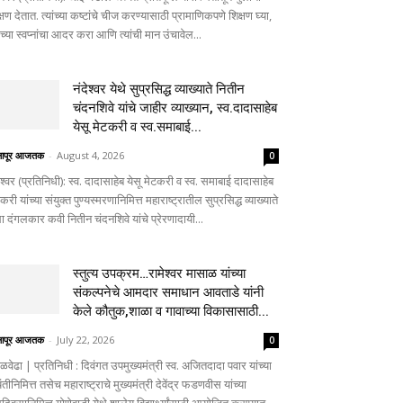
्षण देतात. त्यांच्या कष्टांचे चीज करण्यासाठी प्रामाणिकपणे शिक्षण घ्या,
ांच्या स्वप्नांचा आदर करा आणि त्यांची मान उंचावेल...
नंदेश्वर येथे सुप्रसिद्ध व्याख्याते नितीन
चंदनशिवे यांचे जाहीर व्याख्यान, स्व.दादासाहेब
येसू मेटकरी व स्व.समाबाई...
लापूर आजतक
-
August 4, 2026
0
ेश्वर (प्रतिनिधी): स्व. दादासाहेब येसू मेटकरी व स्व. समाबाई दादासाहेब
करी यांच्या संयुक्त पुण्यस्मरणानिमित्त महाराष्ट्रातील सुप्रसिद्ध व्याख्याते
ा दंगलकार कवी नितीन चंदनशिवे यांचे प्रेरणादायी...
स्तुत्य उपक्रम…रामेश्वर मासाळ यांच्या
संकल्पनेचे आमदार समाधान आवताडे यांनी
केले कौतुक,शाळा व गावाच्या विकासासाठी...
लापूर आजतक
-
July 22, 2026
0
ळवेढा | प्रतिनिधी : दिवंगत उपमुख्यमंत्री स्व. अजितदादा पवार यांच्या
तीनिमित्त तसेच महाराष्ट्राचे मुख्यमंत्री देवेंद्र फडणवीस यांच्या