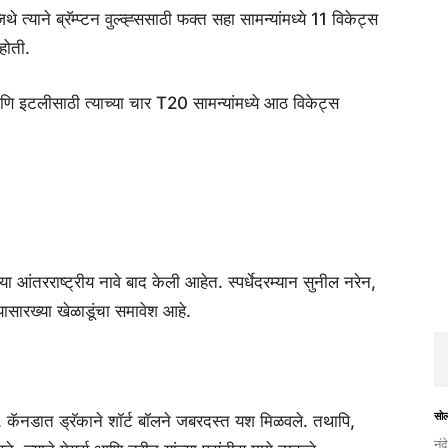
याने ब्रॅम्प्टन वुल्व्ह्ससाठी फक्त सहा सामन्यांमध्ये 11 विकेट्स
होती.
णि इटलीसाठी त्याच्या चार T20 सामन्यांमध्ये आठ विकेट्स
 आंतरराष्ट्रीय नावे बाद केली आहेत. स्पर्धेदरम्यान सुनील नरेन,
यासारख्या खेळाडूंचा समावेश आहे.
सो
कॅनडात ड्रॅकाने शॉर्ट बॉलने जबरदस्त यश मिळवले. तथापि,
नंद