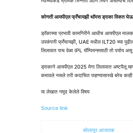
त्याच्याकडे भ्रामक भिन्नता आणि स्विंग असल्याचे दिस
कोणती आयपीएल फ्रँचायझी थॉमस ड्राका विकत घे
ड्रॅकाच्या प्रभावी कामगिरीने आधीच आयपीएल मालकां
उपकंपनी फ्रँचायझी, UAE मधील ILT20 च्या पुढील 
लिलावात पाच वेळा IPL चॅम्पियन्ससाठी तो पर्याय अ
ड्राकाने आयपीएल 2025 मेगा लिलावात अष्टपैलू म्हणू
कमावले नसले तरी कदाचित पाहण्यासारखे बरेच काही
या लेखात नमूद केलेले विषय
Source link
सोलापूर आजतक