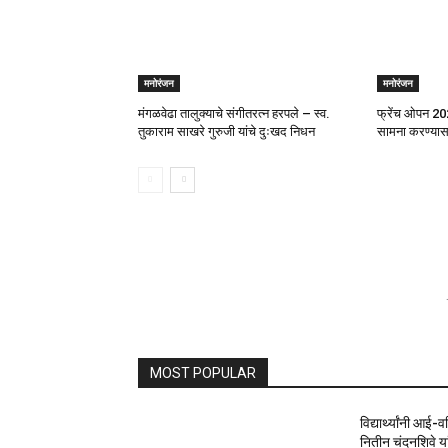
मनोरंजन
मनोरंजन
मंगळवेढा तालुक्याचे संगीतरत्न हरपले – स्व.
फ्रेंच ओपन 20
तुकाराम साखरे गुरुजी यांचे दुःखद निधन
सामना करण्यासाठ
MOST POPULAR
विद्यार्थ्यांनी आई-
नितीन चंदनशिवे यां