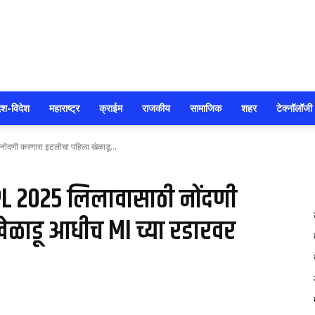
सोलापूर
ेश-विदेश
महाराष्ट्र
क्राईम
राजकीय
सामाजिक
शहर
टेक्नॉलॉजी
ोंदणी करणारा इटलीचा पहिला खेळाडू...
आजतक
PL 2025 लिलावासाठी नोंदणी
ळाडू आधीच MI च्या रडारवर
58