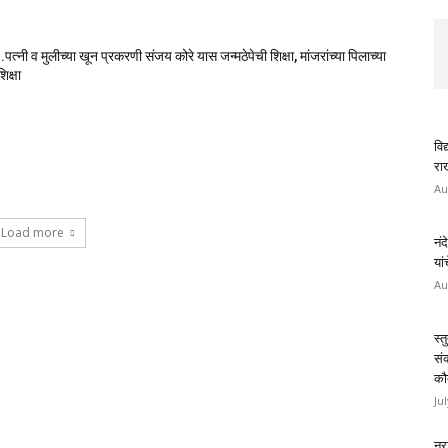
पत्नी व मुलीच्या खून प्रकरणी संजय कोरे यास जन्मठेपेची शिक्षा, मांजरांच्या पिलाच्या
िक्षा
विद
राख
Au
Load more
नंद
यां
Au
स्त
सं
कौ
Ju
नरा