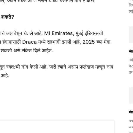
ते, ज्याने मेयर्स आणि नरीन यांच्या पसंतीस मागे टाकले.
शिक
त्य
ऊ शकते?
चे लक्ष वेधून घेतले आहे. MI Emirates, मुंबई इंडियन्सची
हंगामासाठी Draca मध्ये सहभागी झाली आहे, 2025 च्या मेगा
सू शकतो असे संकेत दिले आहेत.
सो
नंद
मेट
न स्वत:ची नोंद केली आहे. जरी त्याने अद्याप फलंदाज म्हणून नाव
तथ
 आहे.
सो
मंग
जयं