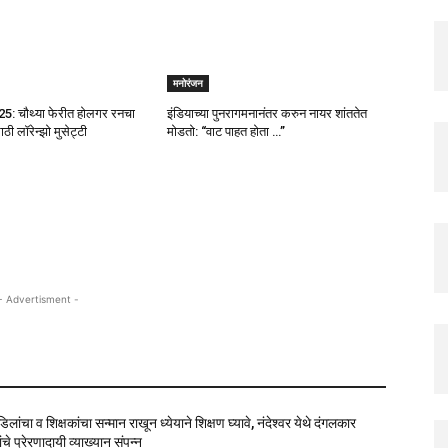
मनोरंजन
25: चौथ्या फेरीत होलगर रनचा
इंडियाच्या पुनरागमनानंतर करुन नायर शांततेत
ी लॉरेन्झो मुसेट्टी
मोडतो: “वाट पाहत होता …”
- Advertisment -
वडिलांचा व शिक्षकांचा सन्मान राखून ध्येयाने शिक्षण घ्यावे, नंदेश्वर येथे दंगलकार
चे प्रेरणादायी व्याख्यान संपन्न