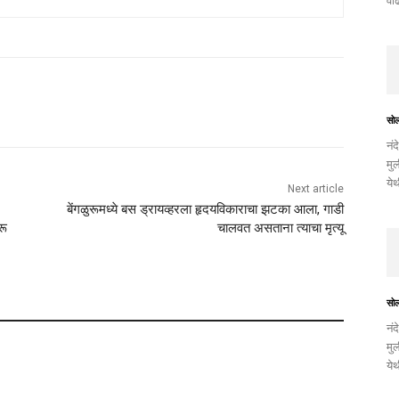
वाढ
सो
नंद
मुल
ये
Next article
बेंगळुरूमध्ये बस ड्रायव्हरला हृदयविकाराचा झटका आला, गाडी
रू
चालवत असताना त्याचा मृत्यू
सो
नंद
मुल
ये