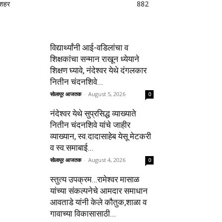
शहर
882
विद्यार्थ्यांनी आई-वडिलांचा व
शिक्षकांचा सन्मान राखून ध्येयाने
शिक्षण घ्यावे, नंदेश्वर येथे दंगलकार
नितीन चंदनशिवे...
सोलापूर आजतक
-
August 5, 2026
0
नंदेश्वर येथे सुप्रसिद्ध व्याख्याते
नितीन चंदनशिवे यांचे जाहीर
व्याख्यान, स्व.दादासाहेब येसू मेटकरी
व स्व.समाबाई...
सोलापूर आजतक
-
August 4, 2026
0
स्तुत्य उपक्रम…रामेश्वर मासाळ
यांच्या संकल्पनेचे आमदार समाधान
आवताडे यांनी केले कौतुक,शाळा व
गावाच्या विकासासाठी...