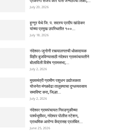
प्रकरणी संजय कोरे यास जन्मठेपेची शिक्षा,...
July 20, 2026
हून्नूर येथे जि. प. सदस्य प्रदीप खांडेकर
यांच्या प्रमुख उपस्थितीत १००...
July 18, 2026
नंदेश्वर-जुनोनी रस्त्यालगतची धोकादायक
विहीर बुजविण्यासाठी नंदेश्वर ग्रामपंचायतीने
बोलाविली विशेष ग्रामसभा;...
July 2, 2026
मुख्यमंत्री ग्रामीण पशुधन उद्योजकता
योजनेत मंगळवेढा तालुक्याचा दुग्धव्यवसाय
समाविष्ट करा, जिल्हा...
July 2, 2026
नंदेश्वर ग्रामपंचायत निवडणुकीच्या
पार्श्वभूमीवर, नंदेश्वर पोलीस स्टेशन,
प्राथमिक आरोग्य केंद्रासह प्रलंबित...
June 25, 2026